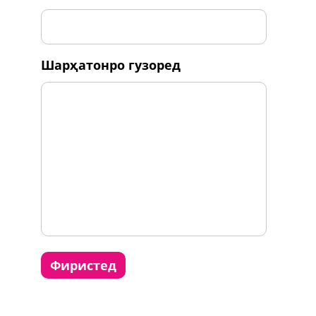
шарҳатонро гузоред
фиристед