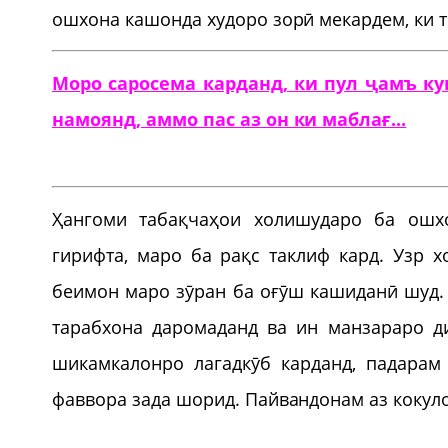
ошхона кашонда худоро зорӣ мекардем, ки т
Моро саросема карданд, ки пул ҷамъ ку
намоянд, аммо пас аз он ки маблағ...
Ҳангоми табақчаҳои холишударо ба ош
гирифта, маро ба рақс таклиф кард. Узр х
беимон маро зӯран ба оғӯш кашиданӣ шуд. 
тарабхона даромаданд ва ин манзараро д
шикамкалонро лагадкӯб карданд, падарам
фаввора зада шорид. Пайвандонам аз кокуло