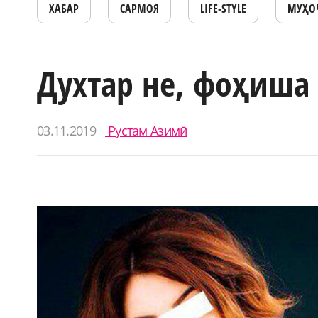
ХАБАР
САРМОЯ
LIFE-STYLE
МУҲО
Духтар не, фоҳиша
03.11.2019
Рустам Азимӣ