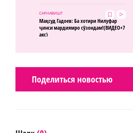
САРНАВИШТ
Мақсуд Гадоев: Ба хотири Нилуфар
ҷинси мардиямро сӯзондам!(ВИДЕО+7
акс)
Поделиться новостью