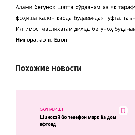
Алами бегуноҳ шатта хӯрданам аз як тараф
фоҳиша калон карда будаем-да» гуфта, таъ
Илтимос, маслиҳатам диҳед, бегуноҳ будана
Нигора, аз н. Ёвон
Похожие новости
САРНАВИШТ
Шиносоӣ бо телефон маро ба дом
афтонд