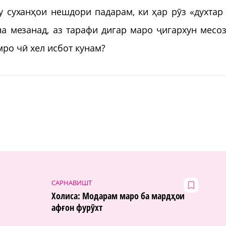
у суханҳои нешдори падарам, ки ҳар рӯз «духтар 
на мезанад, аз тарафи дигар маро ҷигархун месоз
мро чӣ хел исбот кунам?
САРНАВИШТ
Холиса: Модарам маро ба мардҳои
афғон фурӯхт