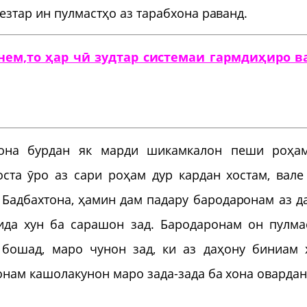
езтар ин пулмастҳо аз тарабхона раванд.
нем,то ҳар чӣ зудтар системаи гармдиҳиро в
хона бурдан як марди шикамкалон пеши роҳа
оста ӯро аз сари роҳам дур кардан хостам, вале
Бадбахтона, ҳамин дам падару бародаронам аз д
ида хун ба сарашон зад. Бародаронам он пулма
 бошад, маро чунон зад, ки аз даҳону биниам 
нам кашолакунон маро зада-зада ба хона овардан