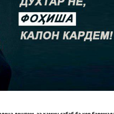
лона доштем, аз ҳамин сабаб ба кор баромад