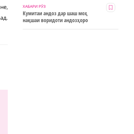
не,
ХАБАРИ РӮЗ
Кумитаи андоз дар шаш моҳ
ад.
нақшаи воридоти андозҳоро
123% иҷро кард