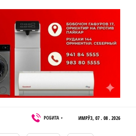
РОБИТА
ИМРӮЗ,
07 . 08 . 2026
▼