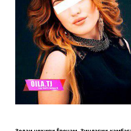
Зодаи ноҳияи Ёвонам. Зиндагии камбаға