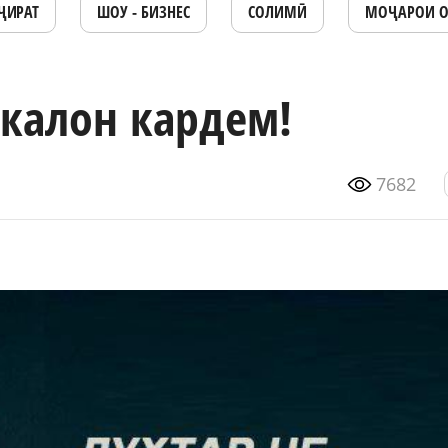
ҶИРАТ
ШОУ - БИЗНЕС
СОЛИМӢ
МОҶАРОИ 
 калон кардем!
7682