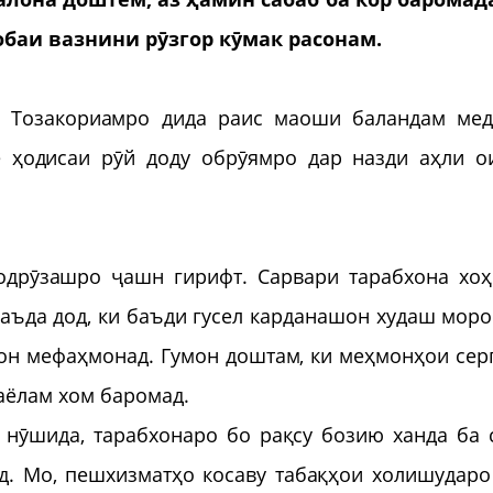
обаи вазнини рӯзгор кӯмак расонам.
. Тозакориамро дида раис маоши баландам мед
е ҳодисаи рӯй доду обрӯямро дар назди аҳли о
одрӯзашро ҷашн гирифт. Сарвари тарабхона хо
ваъда дод, ки баъди гусел карданашон худаш моро
он мефаҳмонад. Гумон доштам, ки меҳмонҳои сер
аёлам хом баромад.
нӯшида, тарабхонаро бо рақсу бозию ханда ба 
д. Мо, пешхизматҳо косаву табақҳои холишударо