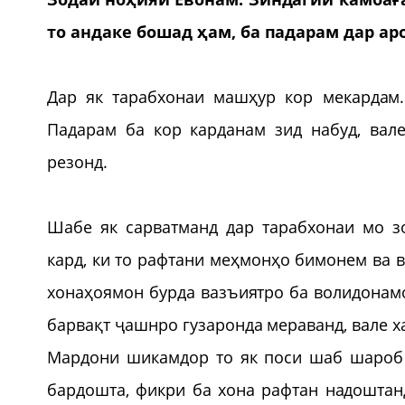
то андаке бошад ҳам, ба падарам дар ар
Дар як тарабхонаи машҳур кор мекардам
Падарам ба кор карданам зид набуд, вал
резонд.
Шабе як сарватманд дар тарабхонаи мо з
кард, ки то рафтани меҳмонҳо бимонем ва 
хонаҳоямон бурда вазъиятро ба волидонам
барвақт ҷашнро гузаронда мераванд, вале х
Мардони шикамдор то як поси шаб шароб 
бардошта, фикри ба хона рафтан надоштан