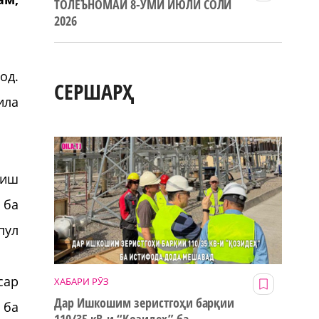
ТОЛЕЪНОМАИ 8-УМИ ИЮЛИ СОЛИ
2026
од.
СЕРШАРҲ
ила
ҳиш
 ба
пул
сар
ХАБАРИ РӮЗ
Дар Ишкошим зеристгоҳи барқии
 ба