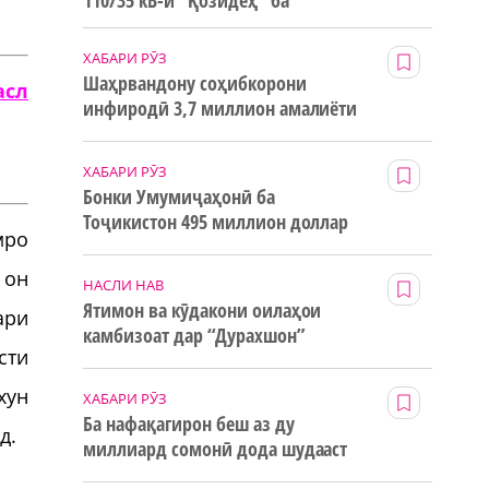
110/35 кВ-и “Қозидеҳ” ба
истифода дода мешавад
ХАБАРИ РӮЗ
Шаҳрвандону соҳибкорони
асл
инфиродӣ 3,7 миллион амалиёти
ғайринақдӣ анҷом додаанд
ХАБАРИ РӮЗ
Бонки Умумиҷаҳонӣ ба
Тоҷикистон 495 миллион доллар
мро
маблағи грантӣ додааст
 он
НАСЛИ НАВ
Ятимон ва кӯдакони оилаҳои
ари
камбизоат дар “Дурахшон”
сти
истироҳат мекунанд
хун
ХАБАРИ РӮЗ
Ба нафақагирон беш аз ду
д.
миллиард сомонӣ дода шудааст