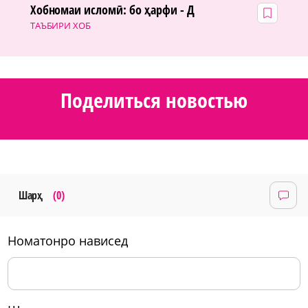
Хобномаи исломӣ: бо ҳарфи - Д
ТАЪБИРИ ХОБ
Поделиться новостью
Шарҳ
(0)
номатонро нависед