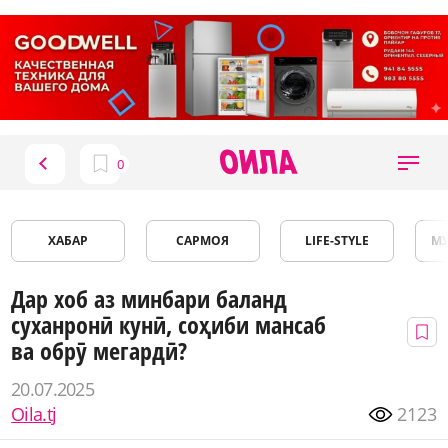
ХАБАР
САРМОЯ
LIFE-STYLE
М
Дар хоб аз минбари баланд
суханронӣ кунӣ, соҳиби мансаб
ва обрӯ мегардӣ?
20.07.2025
Oila.tj
2123