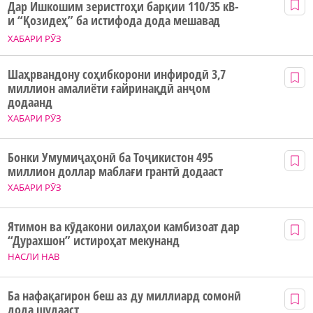
Дар Ишкошим зеристгоҳи барқии 110/35 кВ-
и “Қозидеҳ” ба истифода дода мешавад
ХАБАРИ РӮЗ
Шаҳрвандону соҳибкорони инфиродӣ 3,7
миллион амалиёти ғайринақдӣ анҷом
додаанд
ХАБАРИ РӮЗ
Бонки Умумиҷаҳонӣ ба Тоҷикистон 495
миллион доллар маблағи грантӣ додааст
ХАБАРИ РӮЗ
Ятимон ва кӯдакони оилаҳои камбизоат дар
“Дурахшон” истироҳат мекунанд
НАСЛИ НАВ
Ба нафақагирон беш аз ду миллиард сомонӣ
дода шудааст