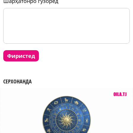
шарҳатонро гузоред
фиристед
СЕРХОНАНДА