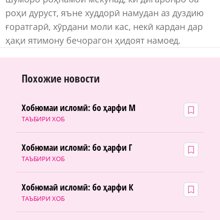
роҳи дуруст, яъне худдорӣ намудан аз дуздию
ғоратгарӣ, хӯрдани моли кас, некӣ кардан дар
ҳақи ятимону бечорагон ҳидоят намоед.
Похожие новости
Хобномаи исломӣ: бо ҳарфи М
ТАЪБИРИ ХОБ
Хобномаи исломӣ: бо ҳарфи Г
ТАЪБИРИ ХОБ
Хобномаӣ исломӣ: бо ҳарфи К
ТАЪБИРИ ХОБ