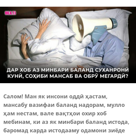
Салом! Ман як инсони оддӣ ҳастам,
мансабу вазифаи баланд надорам, мулло
ҳам нестам, вале вақтҳои охир хоб
мебинам, ки аз як минбари баланд истода,
баромад карда истодааму одамони зиёде