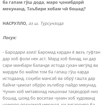
ба гапам гӯш дода, маро ҷонибдорӣ
мекунанд.
Таъбири хобам чӣ бошад?
НАСРУЛЛО
,
аз ш. Турсунзода
Посух
:
- Бародари азиз! Баромад кардан ё вазъ гуфтан
дар хоб фоли нек аст. Мард хоб бинад, ки дар
сари минбари баланде истода сухан мегӯяд ва
мардум бо майли том ба гапаш гӯш карда
истодаанд, соҳиби мансаб ва обрӯ гашта дар
байни ҷамоат обрӯю эътибор пайдо мекунад.
Чунин хоб метавонад нишонаи тақводорӣ низ
бошад, шояд бо воситаи чунин хоб худованд
шуморо роҳнамоӣ мекунад, ки дигаронро ба