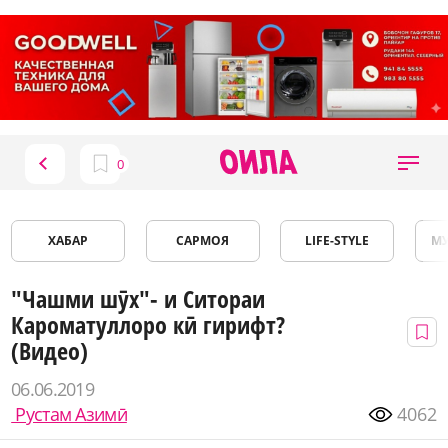
ХАБАР
САРМОЯ
LIFE-STYLE
М
"Чашми шӯх"- и Ситораи
Кароматуллоро кӣ гирифт?
(Видео)
06.06.2019
Рустам Азимӣ
4062