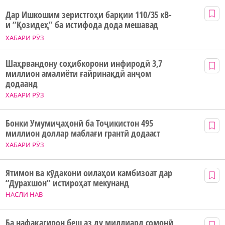
Дар Ишкошим зеристгоҳи барқии 110/35 кВ-
и “Қозидеҳ” ба истифода дода мешавад
ХАБАРИ РӮЗ
Шаҳрвандону соҳибкорони инфиродӣ 3,7
миллион амалиёти ғайринақдӣ анҷом
додаанд
ХАБАРИ РӮЗ
Бонки Умумиҷаҳонӣ ба Тоҷикистон 495
миллион доллар маблағи грантӣ додааст
ХАБАРИ РӮЗ
Ятимон ва кӯдакони оилаҳои камбизоат дар
“Дурахшон” истироҳат мекунанд
НАСЛИ НАВ
Ба нафақагирон беш аз ду миллиард сомонӣ