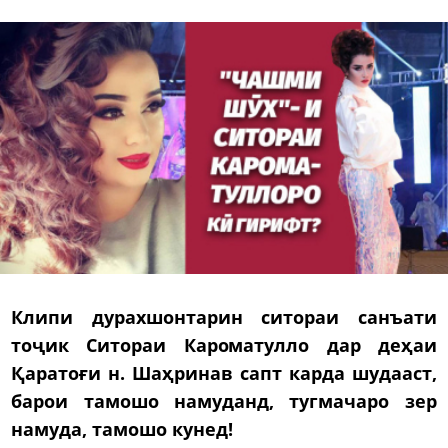
Клипи дурахшонтарин ситораи санъати
тоҷик Ситораи Кароматулло дар деҳаи
Қаратоғи н. Шаҳринав сапт карда шудааст,
барои тамошо намуданд, тугмачаро зер
намуда, тамошо кунед!