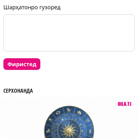
шарҳатонро гузоред
фиристед
СЕРХОНАНДА