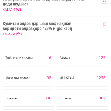
дода шудааст
ХАБАРИ РӮЗ
Кумитаи андоз дар шаш моҳ нақшаи
воридоти андозҳоро 123% иҷро кард
ХАБАРИ РӮЗ
6
125
Тобистони тиллоӣ
Афиша
92
1238
Моҷарои оилавӣ
LIFE-STYLE
896
362
Солимӣ
Сармоя