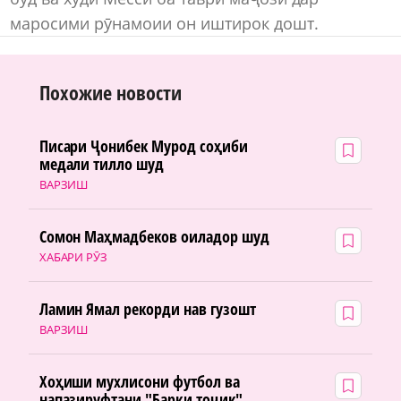
маросими рӯнамоии он иштирок дошт.
Похожие новости
Писари Ҷонибек Мурод соҳиби
медали тилло шуд
ВАРЗИШ
Сомон Маҳмадбеков оиладор шуд
ХАБАРИ РӮЗ
Ламин Ямал рекорди нав гузошт
ВАРЗИШ
Хоҳиши мухлисони футбол ва
напазируфтани "Барқи тоҷик"