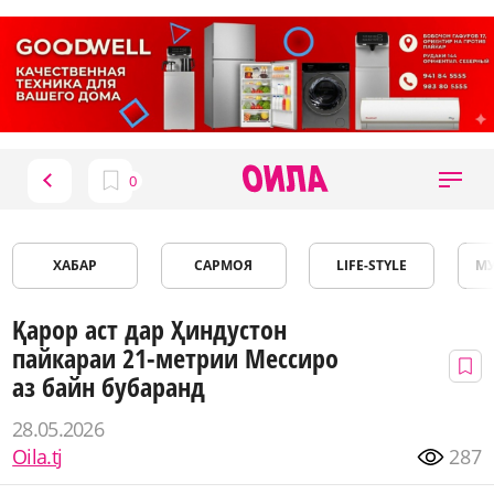
ХАБАР
САРМОЯ
LIFE-STYLE
М
Қарор аст дар Ҳиндустон
пайкараи 21-метрии Мессиро
аз байн бубаранд
28.05.2026
Oila.tj
287