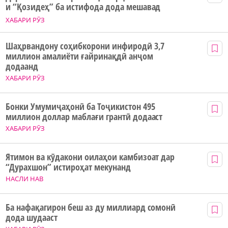
и “Қозидеҳ” ба истифода дода мешавад
ХАБАРИ РӮЗ
Шаҳрвандону соҳибкорони инфиродӣ 3,7
миллион амалиёти ғайринақдӣ анҷом
додаанд
ХАБАРИ РӮЗ
Бонки Умумиҷаҳонӣ ба Тоҷикистон 495
миллион доллар маблағи грантӣ додааст
ХАБАРИ РӮЗ
Ятимон ва кӯдакони оилаҳои камбизоат дар
“Дурахшон” истироҳат мекунанд
НАСЛИ НАВ
Ба нафақагирон беш аз ду миллиард сомонӣ
дода шудааст