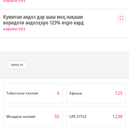
ХАБАРИ РӮЗ
Кумитаи андоз дар шаш моҳ нақшаи
воридоти андозҳоро 123% иҷро кард
ХАБАРИ РӮЗ
ОИЛА.ТЧ
6
125
Тобистони тиллоӣ
Афиша
92
1238
Моҷарои оилавӣ
LIFE-STYLE