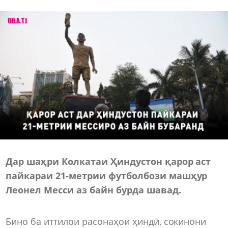
Дар шаҳри Колкатаи Ҳиндустон қарор аст
пайкараи 21-метрии футболбози машҳур
Леонел Месси аз байн бурда шавад.
Бино ба иттилои расонаҳои ҳиндӣ, сокинони