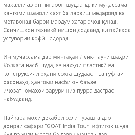
маҳаллӣ аз он нигарон шудаанд, ки муҷассама
ҳангоми шамоли сахт ба ларзиш медарояд ва
метавонад барои мардум хатар эҷод кунад.
Санҷишҳои техникӣ нишон додаанд, ки пайкара
устувории кофӣ надорад.
Ин муҷассама дар минтақаи Лейк-Тауни шаҳри
Kолката насб шуда, аз нахҳои пластикӣ ва
конструксияи оҳанӣ сохта шудааст. Ба гуфтаи
расонаҳо, ҳангоми насби он баъзе
иҷозатномаҳои зарурӣ низ пурра дастрас
набудаанд.
Пайкара моҳи декабри соли гузашта дар
доираи сафари “GOAT India Tour” ифтитоҳ шуда
буд ва худи Месси ба таври маҷозӣ дар