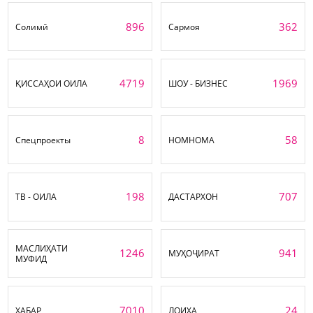
896
362
Солимӣ
Сармоя
4719
1969
ҚИССАҲОИ ОИЛА
ШОУ - БИЗНЕС
8
58
Спецпроекты
НОМНОМА
198
707
ТВ - ОИЛА
ДАСТАРХОН
МАСЛИҲАТИ
1246
941
МУҲОҶИРАТ
МУФИД
7010
24
ХАБАР
ЛОИҲА