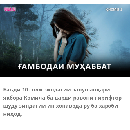
Баъди 10 соли зиндагии занушавҳарӣ
якбора Комила ба дарди равонӣ гирифтор
шуду зиндагии ин хонавода рӯ ба харобӣ
ниҳод.