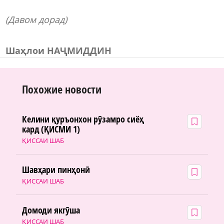
(Давом дорад)
Ша
ҳлои НАҶМИДДИН
Похожие новости
Келини қуръонхон рӯзамро сиёҳ
кард (ҚИСМИ 1)
ҚИССАИ ШАБ
Шавҳари пинҳонӣ
ҚИССАИ ШАБ
Домоди якгӯша
ҚИССАИ ШАБ