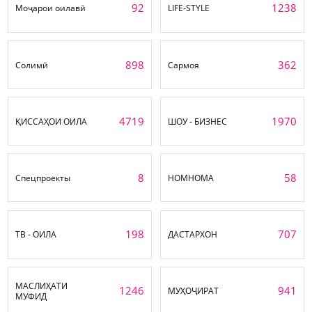
92
1238
Моҷарои оилавӣ
LIFE-STYLE
898
362
Солимӣ
Сармоя
4719
1970
ҚИССАҲОИ ОИЛА
ШОУ - БИЗНЕС
8
58
Спецпроекты
НОМНОМА
198
707
ТВ - ОИЛА
ДАСТАРХОН
МАСЛИҲАТИ
1246
941
МУҲОҶИРАТ
МУФИД