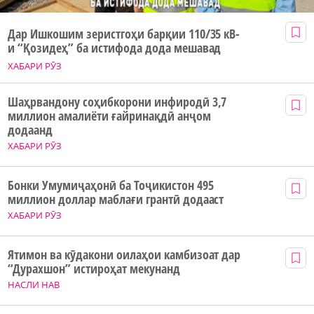
Дар Ишкошим зеристгоҳи барқии 110/35 кВ-
и “Қозидеҳ” ба истифода дода мешавад
ХАБАРИ РӮЗ
Шаҳрвандону соҳибкорони инфиродӣ 3,7
миллион амалиёти ғайринақдӣ анҷом
додаанд
ХАБАРИ РӮЗ
Бонки Умумиҷаҳонӣ ба Тоҷикистон 495
миллион доллар маблағи грантӣ додааст
ХАБАРИ РӮЗ
Ятимон ва кӯдакони оилаҳои камбизоат дар
“Дурахшон” истироҳат мекунанд
НАСЛИ НАВ