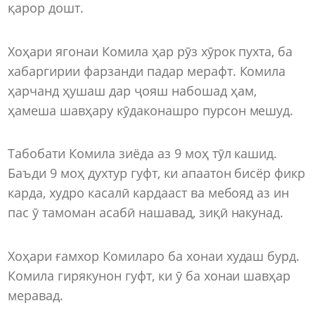
қарор дошт.
Хоҳари ягонаи Комила ҳар рӯз хӯрок пухта, ба
хабаргирии фарзанди падар мерафт. Комила
ҳарчанд ҳушаш дар ҷояш набошад ҳам,
ҳамеша шавҳару кӯдаконашро пурсон мешуд.
Табобати Комила зиёда аз 9 моҳ тӯл кашид.
Баъди 9 моҳ духтур гуфт, ки апаатон бисёр фикр
карда, худро касалӣ кардааст ва мебояд аз ин
пас ӯ тамоман асабӣ нашавад, зиқӣ накунад.
Хоҳари ғамхор Комиларо ба хонаи худаш бурд.
Комила гирякунон гуфт, ки ӯ ба хонаи шавҳар
меравад.