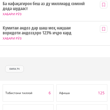
Ба нафақагирон беш аз ду миллиард сомонӣ
дода шудааст
ХАБАРИ РӮЗ
Кумитаи андоз дар шаш моҳ нақшаи
воридоти андозҳоро 123% иҷро кард
ХАБАРИ РӮЗ
ОИЛА.ТЧ
6
125
Тобистони тиллоӣ
Афиша