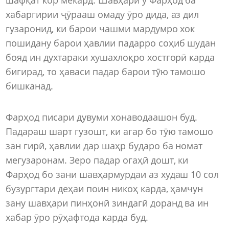
хабаргирии ҷӯрааш омаду ӯро дида, аз дил
гузаронид, ки барои чашми мардумро хок
пошидану барои ҳавлии падарро соҳиб шудан
бояд ин духтараки хушахлоқро хостгорӣ карда
бигирад, то ҳаваси падар барои тӯю тамошо
бишканад.
Фарҳод писари дувуми хонаводаашон буд.
Падараш шарт гузошт, ки агар бо тӯю тамошо
зан гирӣ, ҳавлии дар шаҳр бударо ба номат
мегузаронам. Зеро падар огаҳӣ дошт, ки
Фарҳод бо зани шавҳармурдаи аз худаш 10 сол
бузургтари деҳаи поин никоҳ карда, ҳамчун
зану шавҳари пинҳонӣ зиндагӣ доранд ва ин
хабар ӯро рӯҳафтода карда буд.