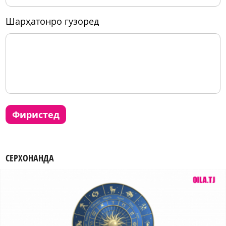
шарҳатонро гузоред
фиристед
СЕРХОНАНДА