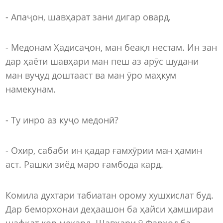
- Апаҷон, шавҳарат зани дигар овард.
- Медонам Ҳадисаҷон, ман беақл нестам. Ин зан
дар ҳаёти шавҳари ман пеш аз арӯс шудани
ман вуҷуд доштааст ва ман ӯро маҳкум
намекунам.
- Ту инро аз куҷо медонӣ?
- Охир, сабаби ин қадар ғамхӯрии ман ҳамин
аст. Рашки зиёд маро ғамбода кард.
Комила духтари табиатан орому хушхислат буд.
Дар беморхонаи деҳаашон ба ҳайси ҳамшираи
шафқат кор мекард. Шавҳари ӯ Фарҳод ба