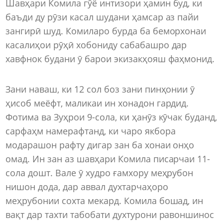
Шавҳари Комила гӯё интизори ҳамин буд, ки
баъди ду рӯзи касал шудани ҳамсар аз пайи
зангирӣ шуд. Комиларо бурда ба беморхонаи
касалиҳои рӯҳӣ хобониду сабабашро дар
хавфнок будани ӯ барои экизакҳояш фаҳмонид.
Зани наваш, ки 12 сол боз зани пинҳонии ӯ
ҳисоб меёфт, маликаи ин хонадон гардид.
Фотима ва Зуҳрои 9-сола, ки ҳанӯз кӯчак буданд,
сарфаҳм намерафтанд, ки чаро якбора
модарашон рафту дигар зан ба хонаи онҳо
омад. Ин зан аз шавҳари Комила писарчаи 11-
сола дошт. Вале ӯ худро ғамхору меҳрубон
нишон дода, дар аввал духтарчаҳоро
меҳрубонии сохта мекард. Комила бошад, ин
вақт дар тахти табобати духтурони равоншинос