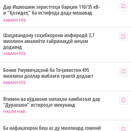
Дар Ишкошим зеристгоҳи барқии 110/35 кВ-
и “Қозидеҳ” ба истифода дода мешавад
ХАБАРИ РӮЗ
Шаҳрвандону соҳибкорони инфиродӣ 3,7
миллион амалиёти ғайринақдӣ анҷом
додаанд
ХАБАРИ РӮЗ
Бонки Умумиҷаҳонӣ ба Тоҷикистон 495
миллион доллар маблағи грантӣ додааст
ХАБАРИ РӮЗ
Ятимон ва кӯдакони оилаҳои камбизоат дар
“Дурахшон” истироҳат мекунанд
НАСЛИ НАВ
Ба нафақагирон беш аз ду миллиард сомонӣ