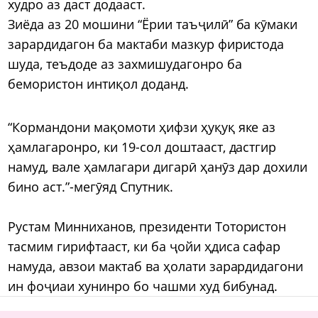
худро аз даст додааст.
Зиёда аз 20 мошини “Ёрии таъҷилӣ” ба кӯмаки
зарардидагон ба мактаби мазкур фиристода
шуда, теъдоде аз захмишудагонро ба
бемористон интиқол доданд.
“Кормандони мақомоти ҳифзи ҳуқуқ яке аз
ҳамлагаронро, ки 19-сол доштааст, дастгир
намуд, вале ҳамлагари дигарӣ ҳанӯз дар дохили
бино аст.”-мегӯяд Спутник.
Рустам Минниханов, президенти Тотористон
тасмим гирифтааст, ки ба ҷойи ҳдиса сафар
намуда, авзои мактаб ва ҳолати зарардидагони
ин фоҷиаи хунинро бо чашми худ бибунад.