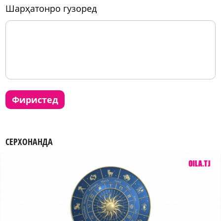
шарҳатонро гузоред
фиристед
СЕРХОНАНДА