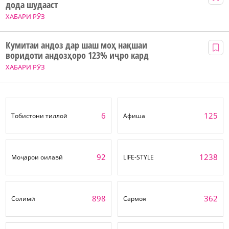
дода шудааст
ХАБАРИ РӮЗ
Кумитаи андоз дар шаш моҳ нақшаи
воридоти андозҳоро 123% иҷро кард
ХАБАРИ РӮЗ
6
125
Тобистони тиллоӣ
Афиша
92
1238
Моҷарои оилавӣ
LIFE-STYLE
898
362
Солимӣ
Сармоя