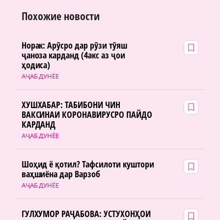
Похожие новости
Норак: Арӯсро дар рӯзи тӯяш
ҷаноза карданд (4акс аз ҷои
ҳодиса)
АҶАБ ДУНЁЕ
ХУШХАБАР: ТАБИБОНИ ЧИН
ВАКСИНАИ КОРОНАВИРУСРО ПАЙДО
КАРДАНД
АҶАБ ДУНЁЕ
Шоҳид ё қотил? Тафсилоти куштори
ваҳшиёна дар Варзоб
АҶАБ ДУНЁЕ
ГУЛХУМОР РАҶАБОВА: УСТУХОНҲОИ