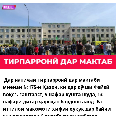
Дар натиҷаи тирпарронӣ дар мактаби
миёнаи №175-и Қазон, ки дар кӯчаи Файзӣ
воқеъ гаштааст, 9 нафар кушта шуда, 13
нафари дигар ҷароҳат бардоштаанд. Ба
иттилои мақомоти ҳифзи ҳуқуқ дар байни
кушташудагон 6 талаба ва як омӯзгор