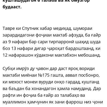
будааст.
Тавре ки Спутник хабар медиҳад, шумораи
зарардидагони фоҷиаи мактаб афзуда, ба ғайр
аз 9 нафари бар сари тирпарронӣ шаҳид шуда
боз 13 нафари дигар ҷароҳат бардоштаанд, ки
12 нафарашон кӯдакони мактабхон мебошанд.
Субҳи имрӯз ду ҷавон дар даст яроқ вориди
мактаби миёнаи №175 гашта, аввал посбонро,
ки мехост монеи вуруди онҳо гардад, куштанд
ва баъдан ба хонандагон ҳамла намуданд. Дар
рафти ин фоҷиа ба ғайр аз талабаҳо ва
муаллимон ҳамчунин як зани фаррош низ ҷони