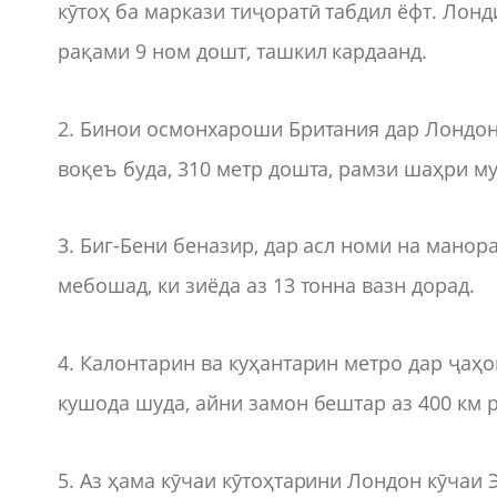
кӯтоҳ ба маркази тиҷоратӣ табдил ёфт. Лон
рақами 9 ном дошт, ташкил кардаанд.
2. Бинои осмонхароши Британия дар Лондон 
воқеъ буда, 310 метр дошта, рамзи шаҳри м
3. Биг-Бени беназир, дар асл номи на манор
мебошад, ки зиёда аз 13 тонна вазн дорад.
4. Калонтарин ва куҳантарин метро дар ҷаҳ
кушода шуда, айни замон бештар аз 400 км 
5. Аз ҳама кӯчаи кӯтоҳтарини Лондон кӯчаи Э