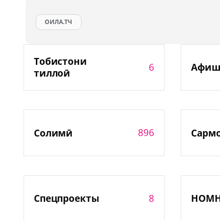
ОИЛА.ТЧ
Тобистони
6
Афиш
тиллоӣ
896
Солимӣ
Сарм
8
Спецпроекты
НОМ