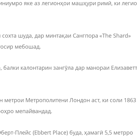
диниумро яке аз легионҳои машҳури римӣ, ки леги
сохта шуда, дар минтақаи Сангпора «The Shard»
уосир мебошад.
а, балки калонтарин зангӯла дар манораи Елизавет
он метрои Метрополитени Лондон аст, ки соли 1863
роҳро мепайвандад.
берт-Плейс (Ebbert Place) буда, ҳамагӣ 5,5 метрро