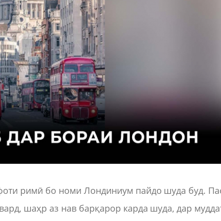
офоти римӣ бо номи Лондиниум пайдо шуда буд. Па
овард, шаҳр аз нав барқарор карда шуда, дар мудда