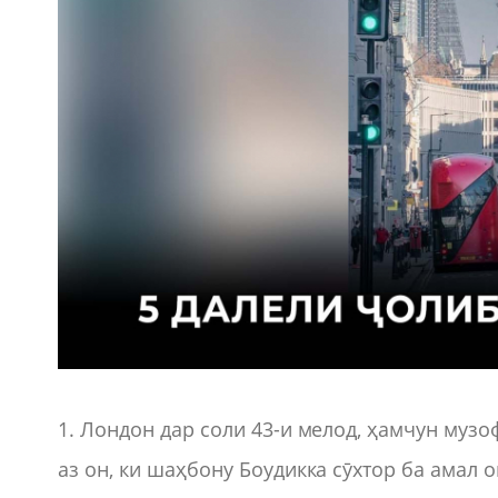
1. Лондон дар соли 43-и мелод, ҳамчун муз
аз он, ки шаҳбону Боудикка сӯхтор ба амал 