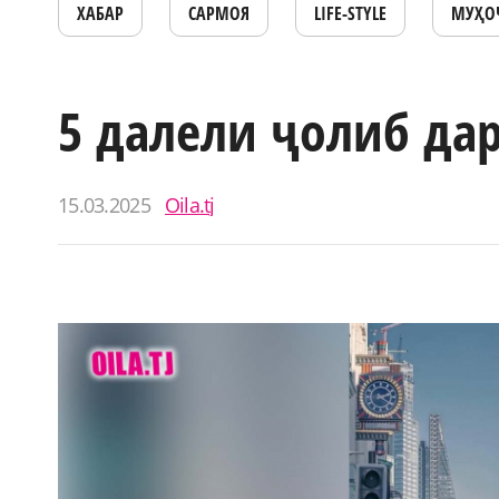
ХАБАР
САРМОЯ
LIFE-STYLE
МУҲО
5 далели ҷолиб да
15.03.2025
Oila.tj