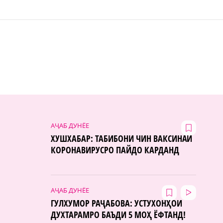
АҶАБ ДУНЁЕ
ХУШХАБАР: ТАБИБОНИ ЧИН ВАКСИНАИ
КОРОНАВИРУСРО ПАЙДО КАРДАНД
АҶАБ ДУНЁЕ
ГУЛХУМОР РАҶАБОВА: УСТУХОНҲОИ
ДУХТАРАМРО БАЪДИ 5 МОҲ ЁФТАНД!