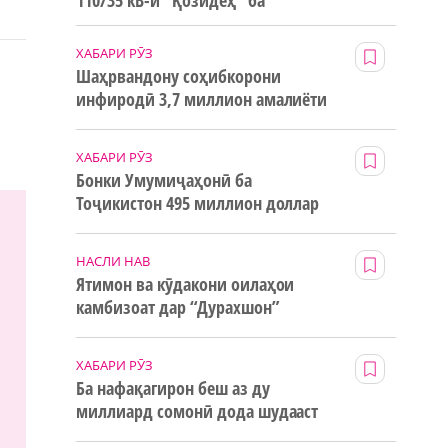
110/35 кВ-и “Қозидеҳ” ба
истифода дода мешавад
ХАБАРИ РӮЗ
Шаҳрвандону соҳибкорони
инфиродӣ 3,7 миллион амалиёти
ғайринақдӣ анҷом додаанд
ХАБАРИ РӮЗ
Бонки Умумиҷаҳонӣ ба
Тоҷикистон 495 миллион доллар
маблағи грантӣ додааст
НАСЛИ НАВ
Ятимон ва кӯдакони оилаҳои
камбизоат дар “Дурахшон”
истироҳат мекунанд
ХАБАРИ РӮЗ
Ба нафақагирон беш аз ду
миллиард сомонӣ дода шудааст