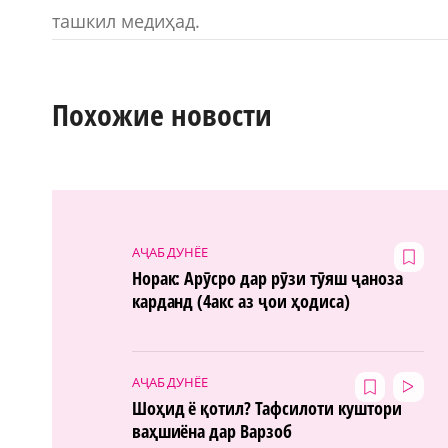
ташкил медиҳад.
Похожие новости
АҶАБ ДУНЁЕ
Норак: Арӯсро дар рӯзи тӯяш ҷаноза
карданд (4акс аз ҷои ҳодиса)
АҶАБ ДУНЁЕ
Шоҳид ё қотил? Тафсилоти куштори
ваҳшиёна дар Варзоб