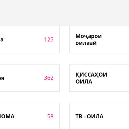
Моҷарои
125
а
оилавӣ
ҚИССАҲОИ
362
оя
ОИЛА
58
НОМА
ТВ - ОИЛА