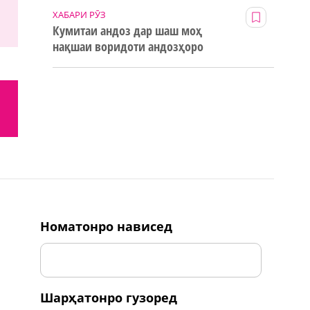
ХАБАРИ РӮЗ
Кумитаи андоз дар шаш моҳ
нақшаи воридоти андозҳоро
123% иҷро кард
номатонро нависед
шарҳатонро гузоред