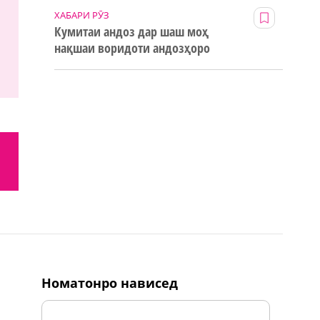
ХАБАРИ РӮЗ
Кумитаи андоз дар шаш моҳ
нақшаи воридоти андозҳоро
123% иҷро кард
номатонро нависед