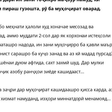
 пираш гузошта, рӯ ба муҳоҷират оварад.
 бо меҳнати ҳалоли худ хоначае месозад ва
, аммо муддати 2-сол дар як корхонаи истеҳсоли
наташро надода, ин зани муҳоҷирро ба қавли маъ
ист сарашро ба куҷо занад ва аз кӣ мадад пурсад
ошёнаи дуюм афтида, сахт захмӣ шуд. Дар мулки
тоҷик азобу ранҷҳои зиёде кашидааст...
 заҷри дар муҳоҷират кашидаашро қисса карда, а
ӯ хизмат намуданд, изҳори миннатдорӣ менамояд...