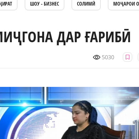
ҶИРАТ
ШОУ - БИЗНЕС
СОЛИМӢ
МОҶАРОИ 
МИҶГОНА ДАР ҒАРИБӢ
5030