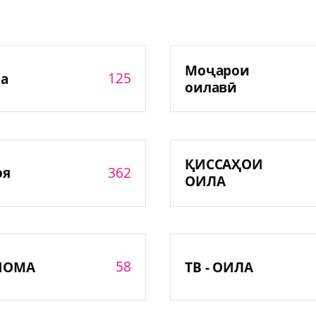
Моҷарои
125
а
оилавӣ
ҚИССАҲОИ
362
оя
ОИЛА
58
НОМА
ТВ - ОИЛА