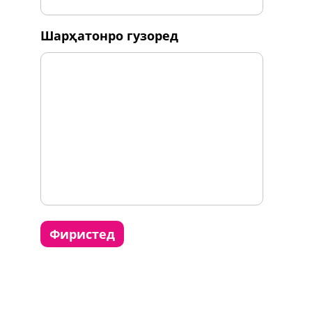
шарҳатонро гузоред
фиристед