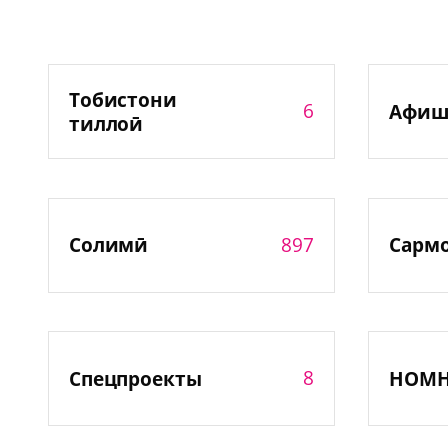
Тобистони
6
Афиш
тиллоӣ
897
Солимӣ
Сарм
8
Спецпроекты
НОМ