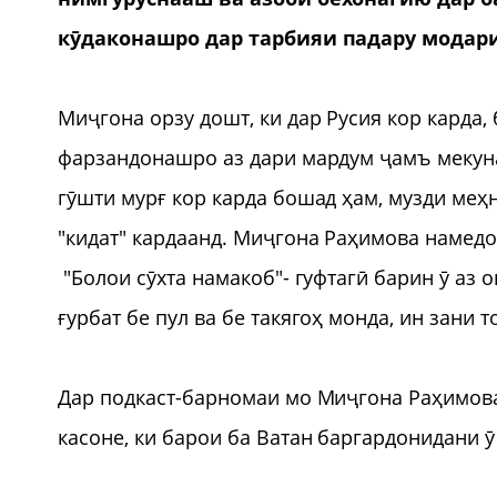
кӯдаконашро дар тарбияи падару модари
Миҷгона орзу дошт, ки дар Русия кор карда,
фарзандонашро аз дари мардум ҷамъ мекунад
гӯшти мурғ кор карда бошад ҳам, музди меҳ
"кидат" кардаанд. Миҷгона Раҳимова намедон
"Болои сӯхта намакоб"- гуфтагӣ барин ӯ аз 
ғурбат бе пул ва бе такягоҳ монда, ин зани 
Дар подкаст-барномаи мо Миҷгона Раҳимова
касоне, ки барои ба Ватан баргардонидани 