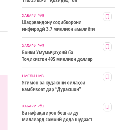
110/35 кВ-и “Қозидеҳ” ба
истифода дода мешавад
ХАБАРИ РӮЗ
Шаҳрвандону соҳибкорони
инфиродӣ 3,7 миллион амалиёти
ғайринақдӣ анҷом додаанд
ХАБАРИ РӮЗ
Бонки Умумиҷаҳонӣ ба
Тоҷикистон 495 миллион доллар
маблағи грантӣ додааст
НАСЛИ НАВ
Ятимон ва кӯдакони оилаҳои
камбизоат дар “Дурахшон”
истироҳат мекунанд
ХАБАРИ РӮЗ
Ба нафақагирон беш аз ду
миллиард сомонӣ дода шудааст