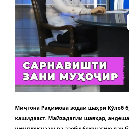
Миҷгона Раҳимова зодаи шаҳри Кӯлоб бу
кашидааст. Майзадагии шавҳар, андеша
нимгуруснааш ва азоби бехонагию дар б