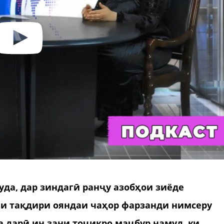
да, дар зиндагӣ ранҷу азобҳои зиёде
и тақдири ояндаи чаҳор фарзанди нимсеру
а дарӣ ин зани тоҷикро маҷбур намуд, ки