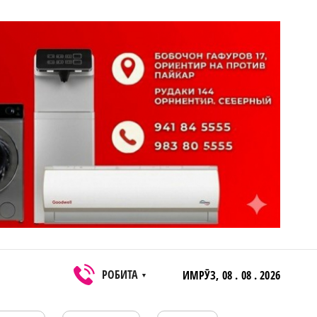
РОБИТА
ИМРӮЗ,
08 . 08 . 2026
▼