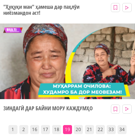
"Ҳуқуқи ман" ҳамеша дар паҳлӯи
ниёзмандон аст!
ЗИНДАГӢ ДАР БАЙНИ МОРУ КАЖДУМҲО
1
2
16
17
18
19
20
21
22
33
34