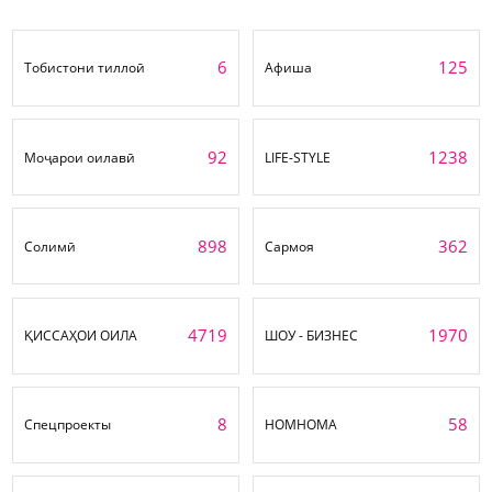
6
125
Тобистони тиллоӣ
Афиша
92
1238
Моҷарои оилавӣ
LIFE-STYLE
898
362
Солимӣ
Сармоя
4719
1970
ҚИССАҲОИ ОИЛА
ШОУ - БИЗНЕС
8
58
Спецпроекты
НОМНОМА