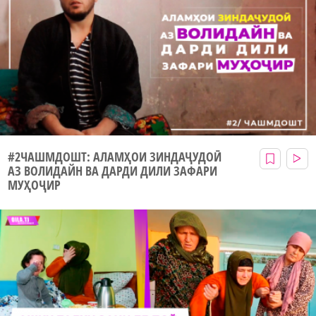
#2ЧАШМДОШТ: АЛАМҲОИ ЗИНДАҶУДОӢ
АЗ ВОЛИДАЙН ВА ДАРДИ ДИЛИ ЗАФАРИ
МУҲОҶИР