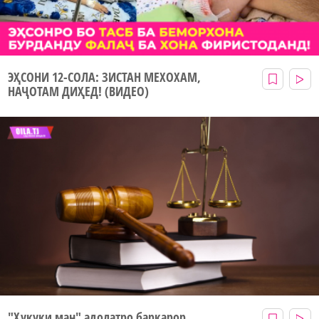
ЭҲСОНИ 12-СОЛА: ЗИСТАН МЕХОХАМ,
НАҶОТАМ ДИҲЕД! (ВИДЕО)
"Ҳуқуқи ман" адолатро барқарор