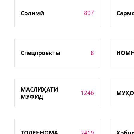
897
Солимӣ
Сарм
8
Спецпроекты
НОМ
МАСЛИҲАТИ
1246
МУҲО
МУФИД
2419
ТОЛЕЪНОМА
Хобн