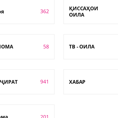
ҚИССАҲОИ
362
оя
ОИЛА
58
НОМА
ТВ - ОИЛА
941
ҶИРАТ
ХАБАР
201
ома