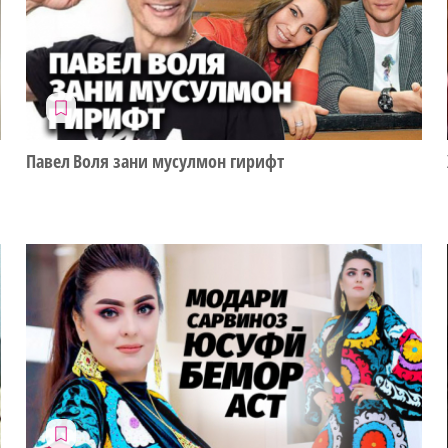
Павел Воля зани мусулмон гирифт