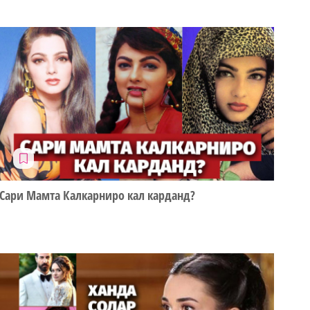
Сари Мамта Калкарниро кал карданд?