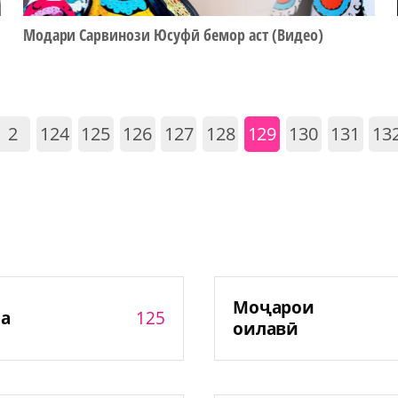
Модари Сарвинози Юсуфӣ бемор аст (Видео)
2
124
125
126
127
128
129
130
131
13
Моҷарои
125
а
оилавӣ