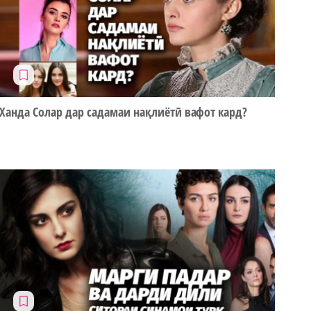
Ханда Солар дар садамаи нақлиётӣ вафот кард?