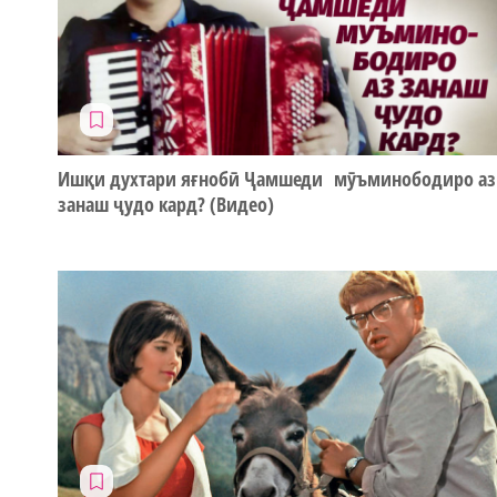
Ишқи духтари яғнобӣ Ҷамшеди мӯъминободиро аз
занаш ҷудо кард? (Видео)