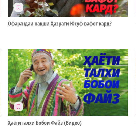
Офарандаи нақши Ҳазрати Юсуф вафот кард?
Ҳаёти талхи Бобои Файз (Видео)