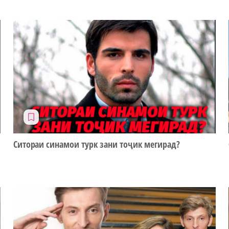
Ситораи синамои турк зани тоҷик мегирад?