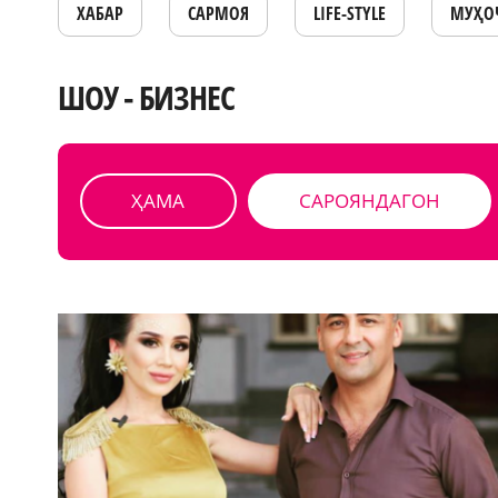
ХАБАР
САРМОЯ
LIFE-STYLE
МУҲО
ШОУ - БИЗНЕС
ҲАМА
САРОЯНДАГОН