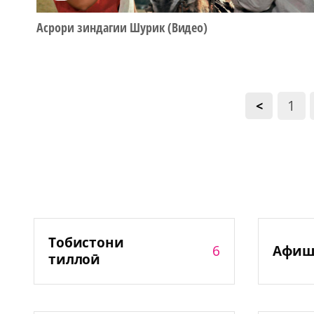
Асрори зиндагии Шурик (Видео)
1
<
Тобистони
6
Афиш
тиллоӣ