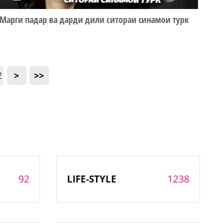
Марги падар ва дарди дили ситораи синамои турк
2
>
>>
92
1238
LIFE-STYLE