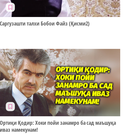
Саргузашти талхи Бобои Файз (Қисми2)
Ортиқи Қодир: Хоки пойи занамро ба сад маъшуқа
иваз намекунам!