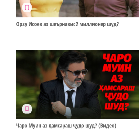
Орзу Исоев аз шеърнависӣ миллионер шуд?
Чаро Муин аз ҳамсараш ҷудо шуд? (Видео)