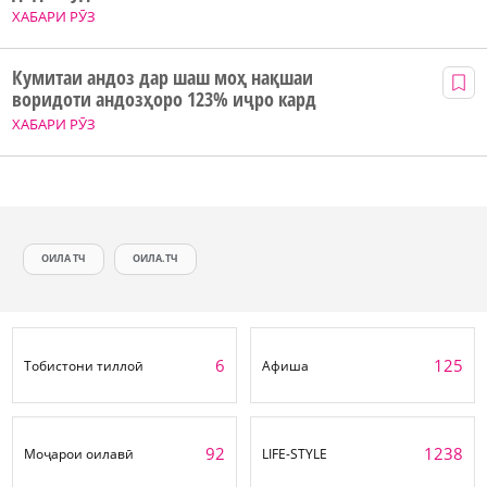
ХАБАРИ РӮЗ
Кумитаи андоз дар шаш моҳ нақшаи
воридоти андозҳоро 123% иҷро кард
ХАБАРИ РӮЗ
ОИЛА ТЧ
ОИЛА.ТЧ
6
125
Тобистони тиллоӣ
Афиша
92
1238
Моҷарои оилавӣ
LIFE-STYLE