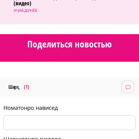
(видео)
АҶАБ ДУНЁЕ
Поделиться новостью
Шарҳ
(1)
номатонро нависед
шарҳатонро гузоред