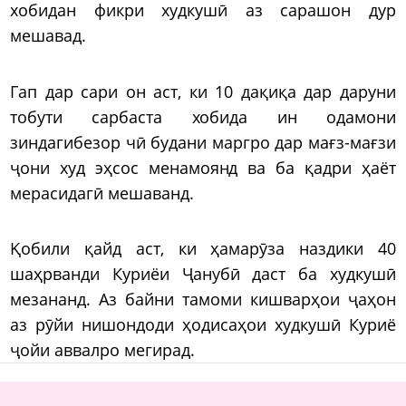
хобидан фикри худкушӣ аз сарашон дур
мешавад.
Гап дар сари он аст, ки 10 дақиқа дар даруни
тобути сарбаста хобида ин одамони
зиндагибезор чӣ будани маргро дар мағз-мағзи
ҷони худ эҳсос менамоянд ва ба қадри ҳаёт
мерасидагӣ мешаванд.
Қобили қайд аст, ки ҳамарӯза наздики 40
шаҳрванди Куриёи Ҷанубӣ даст ба худкушӣ
мезананд. Аз байни тамоми кишварҳои ҷаҳон
аз рӯйи нишондоди ҳодисаҳои худкушӣ Куриё
ҷойи аввалро мегирад.