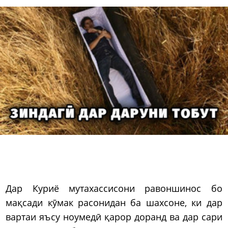
Дар Куриё мутахассисони равоншинос бо
мақсади кӯмак расонидан ба шахсоне, ки дар
вартаи яъсу ноумедӣ қарор доранд ва дар сари