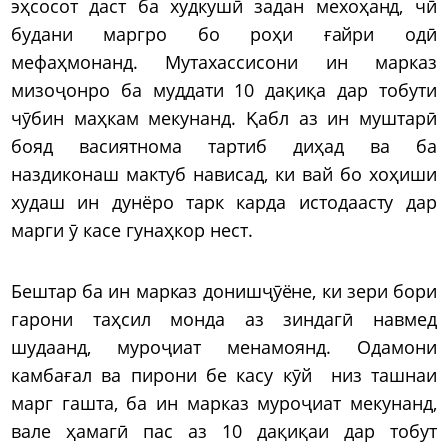
эҳсосот даст ба худкушӣ задан мехоҳанд, чӣ
будани маргро бо роҳи ғайри одӣ
мефаҳмонанд. Мутахассисони ин марказ
мизоҷонро ба муддати 10 дақиқа дар тобути
чӯбин маҳкам мекунанд. Қабл аз ин муштарӣ
бояд васиятнома тартиб диҳад ва ба
наздиконаш мактуб нависад, ки вай бо хоҳиши
худаш ин дунёро тарк карда истодаасту дар
марги ӯ касе гунаҳкор нест.
Бештар ба ин марказ донишҷӯёне, ки зери бори
гарони таҳсил монда аз зиндагӣ навмед
шудаанд, муроҷиат менамоянд. Одамони
камбағал ва пирони бе касу кӯй низ ташнаи
марг гашта, ба ин марказ муроҷиат мекунанд,
вале ҳамагӣ пас аз 10 дақиқаи дар тобут