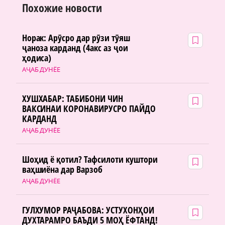
Похожие новости
Норак: Арӯсро дар рӯзи тӯяш
ҷаноза карданд (4акс аз ҷои
ҳодиса)
АҶАБ ДУНЁЕ
ХУШХАБАР: ТАБИБОНИ ЧИН
ВАКСИНАИ КОРОНАВИРУСРО ПАЙДО
КАРДАНД
АҶАБ ДУНЁЕ
Шоҳид ё қотил? Тафсилоти куштори
ваҳшиёна дар Варзоб
АҶАБ ДУНЁЕ
ГУЛХУМОР РАҶАБОВА: УСТУХОНҲОИ
ДУХТАРАМРО БАЪДИ 5 МОҲ ЁФТАНД!