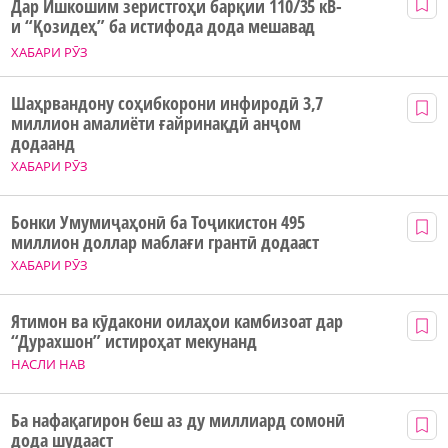
Дар Ишкошим зеристгоҳи барқии 110/35 кВ-
и “Қозидеҳ” ба истифода дода мешавад
ХАБАРИ РӮЗ
Шаҳрвандону соҳибкорони инфиродӣ 3,7
миллион амалиёти ғайринақдӣ анҷом
додаанд
ХАБАРИ РӮЗ
Бонки Умумиҷаҳонӣ ба Тоҷикистон 495
миллион доллар маблағи грантӣ додааст
ХАБАРИ РӮЗ
Ятимон ва кӯдакони оилаҳои камбизоат дар
“Дурахшон” истироҳат мекунанд
НАСЛИ НАВ
Ба нафақагирон беш аз ду миллиард сомонӣ
дода шудааст