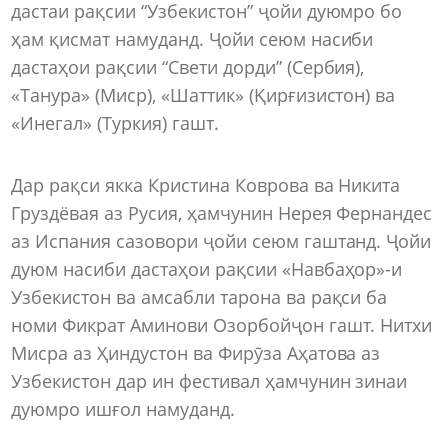
дастаи рақсии “Узбекистон” ҷойи дуюмро бо
ҳам қисмат намуданд. Ҷойи сеюм насиби
дастаҳои рақсии “Свети дорди” (Сербия),
«Танура» (Миср), «Шаттик» (Қирғизистон) ва
«Инегал» (Туркия) гашт.
Дар рақси якка Кристина Коврова ва Никита
Груздёвая аз Русия, ҳамчунин Нерея Фернандес
аз Испания сазовори ҷойи сеюм гаштанд. Ҷойи
дуюм насиби дастаҳои рақсии «Навбаҳор»-и
Узбекистон ва амсабли тарона ва рақси ба
номи Фикрат Аминови Озорбойҷон гашт. Нитхи
Мисра аз Ҳиндустон ва Фирӯза Аҳатова аз
Узбекистон дар ин фестивал ҳамчунин зинаи
дуюмро ишғол намуданд.