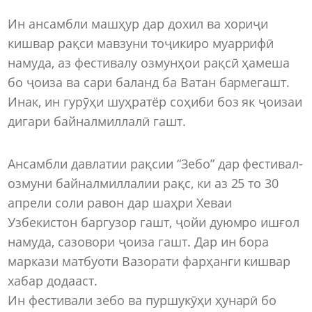
Ин ансамбли машҳур дар дохил ва хориҷи
кишвар рақси мавзуни тоҷикиро муаррифӣ
намуда, аз фестивалу озмунҳои рақсӣ ҳамеша
бо ҷоиза ва сари баланд ба Ватан бармегашт.
Инак, ин гурӯҳи шуҳратёр соҳиби боз як ҷоизаи
дигари байналмиллалӣ гашт.
Ансамбли давлатии рақсии “Зебо” дар фестивал-
озмуни байналмиллалии рақс, ки аз 25 то 30
апрели соли равон дар шаҳри Хеваи
Узбекистон баргузор гашт, ҷойи дуюмро ишғол
намуда, сазовори ҷоиза гашт. Дар ин бора
маркази матбуоти Вазорати фарҳанги кишвар
хабар додааст.
Ин фестивали зебо ва пуршукӯҳи ҳунарӣ бо