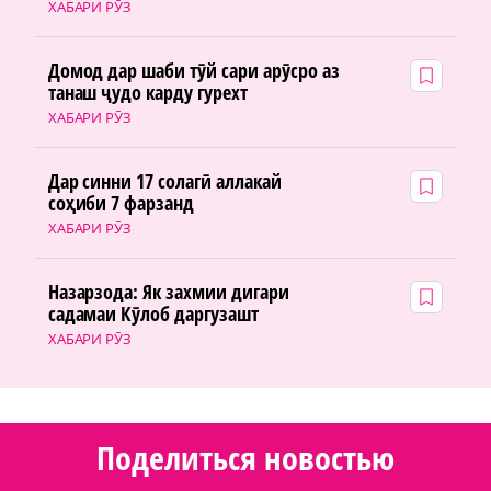
ХАБАРИ РӮЗ
Домод дар шаби тӯй сари арӯсро аз
танаш ҷудо карду гурехт
ХАБАРИ РӮЗ
Дар синни 17 солагӣ аллакай
соҳиби 7 фарзанд
ХАБАРИ РӮЗ
Назарзода: Як захмии дигари
садамаи Кӯлоб даргузашт
ХАБАРИ РӮЗ
Поделиться новостью