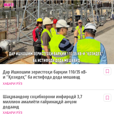
Дар Ишкошим зеристгоҳи барқии 110/35 кВ-
и “Қозидеҳ” ба истифода дода мешавад
ХАБАРИ РӮЗ
Шаҳрвандону соҳибкорони инфиродӣ 3,7
миллион амалиёти ғайринақдӣ анҷом
додаанд
ХАБАРИ РӮЗ