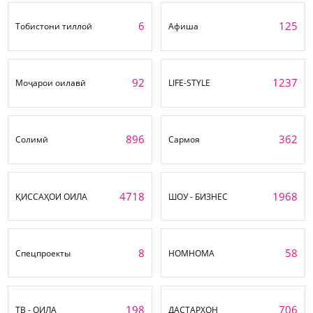
6
125
Тобистони тиллоӣ
Афиша
92
1237
Моҷарои оилавӣ
LIFE-STYLE
896
362
Солимӣ
Сармоя
4718
1968
ҚИССАҲОИ ОИЛА
ШОУ - БИЗНЕС
8
58
Спецпроекты
НОМНОМА
198
706
ТВ - ОИЛА
ДАСТАРХОН