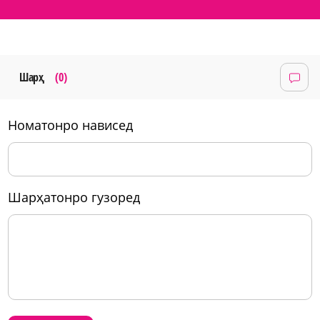
Шарҳ
(0)
номатонро нависед
шарҳатонро гузоред