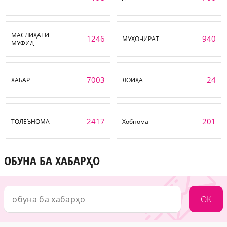
МАСЛИҲАТИ
1246
940
МУҲОҶИРАТ
МУФИД
7003
24
ХАБАР
ЛОИҲА
2417
201
ТОЛЕЪНОМА
Хобнома
ОБУНА БА ХАБАРҲО
OK