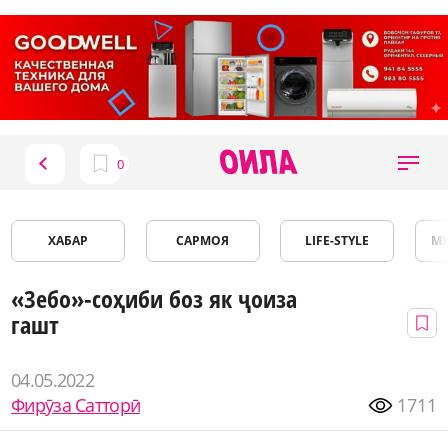
ХАБАР
САРМОЯ
LIFE-STYLE
М
«Зебо»-соҳиби боз як ҷоиза
гашт
04.05.2022
Фирӯза Сатторӣ
1711