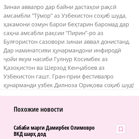
Зинаи аввалро дар байни дастаҳои рақсӣ
амсамбли “Тӯмор” аз Узбекистон соҳиб шуда,
ҳакамони озмун барои беҳтарин баромад дар
саҳна амсабли рақсии “Пирин”-ро аз
Булғористон сазовори зинаи аввал донистанд.
Дар наминатсияи ҳунармандони инфиродӣ
ҷойи якум насиби Гулнур Косимбек аз
Қазоқистон ва Шерзод Кенҷабоев аз
Узбекистон гашт. Гран-прии фестивалро
ҳунарманди узбек Дилноза Ориқова соҳиб шуд!
Похожие новости
Сабаби марги Дамирбек Олимовро
ВКД шарҳ дод