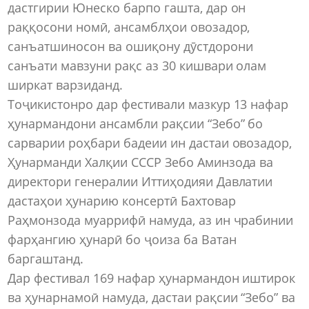
дастгирии Юнеско барпо гашта, дар он
раққосони номӣ, ансамблҳои овозадор,
санъатшиносон ва ошиқону дӯстдорони
санъати мавзуни рақс аз 30 кишвари олам
ширкат варзиданд.
Тоҷикистонро дар фестивали мазкур 13 нафар
ҳунармандони ансамбли рақсии “Зебо” бо
сарварии роҳбари бадеии ин дастаи овозадор,
Ҳунарманди Халқии СССР Зебо Аминзода ва
директори генералии Иттиҳодияи Давлатии
дастаҳои ҳунарию консертӣ Бахтовар
Раҳмонзода муаррифӣ намуда, аз ин чрабинии
фарҳангию ҳунарӣ бо ҷоиза ба Ватан
баргаштанд.
Дар фестивал 169 нафар ҳунармандон иштирок
ва ҳунарнамоӣ намуда, дастаи рақсии “Зебо” ва