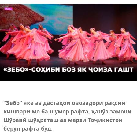
“Зебо” яке аз дастаҳои овозадори рақсии
кишвари мо ба шумор рафта, ҳанӯз замони
Шӯравӣ шӯҳраташ аз марзи Тоҷикистон
берун рафта буд.