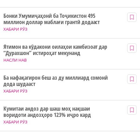
Бонки Умумиҷаҳонӣ ба Тоҷикистон 495
миллион доллар маблағи грантӣ додааст
ХАБАРИ РӮЗ
Ятимон ва кӯдакони оилаҳои камбизоат дар
“Дурахшон” истироҳат мекунанд
НАСЛИ НАВ
Ба нафақагирон беш аз ду миллиард сомонӣ
дода шудааст
ХАБАРИ РӮЗ
Кумитаи андоз дар шаш моҳ нақшаи
воридоти андозҳоро 123% иҷро кард
ХАБАРИ РӮЗ