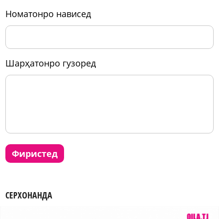
номатонро нависед
шарҳатонро гузоред
фиристед
СЕРХОНАНДА