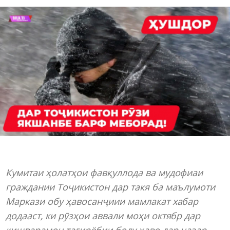
Кумитаи ҳолатҳои фавқуллода ва мудофиаи
граждании Тоҷикистон дар такя ба маълумоти
Маркази обу ҳавосанҷиии мамлакат хабар
додааст, ки рӯзҳои аввали моҳи октябр дар
кишварамон тағирёбии боду ҳаво дар назар