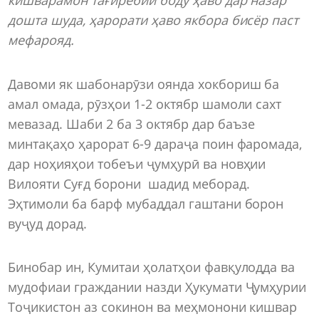
дошта шуда, ҳарорати ҳаво якбора бисёр паст
мефарояд.
Давоми як шабонарӯзи оянда хокбориш ба
амал омада, рӯзҳои 1-2 октябр шамоли сахт
мевазад. Шаби 2 ба 3 октябр дар баъзе
минтақаҳо ҳарорат 6-9 дараҷа поин фаромада,
дар ноҳияҳои тобеъи ҷумҳурӣ ва новҳии
Вилояти Суғд борони шадид меборад.
Эҳтимоли ба барф мубаддал гаштани борон
вуҷуд дорад.
Бинобар ин, Кумитаи ҳолатҳои фавқулодда ва
мудофиаи граждании назди Ҳукумати Ҷумҳурии
Тоҷикистон аз сокинон ва меҳмонони кишвар