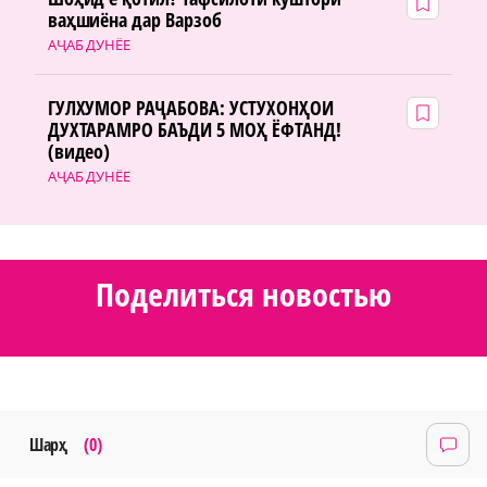
ваҳшиёна дар Варзоб
АҶАБ ДУНЁЕ
ГУЛХУМОР РАҶАБОВА: УСТУХОНҲОИ
ДУХТАРАМРО БАЪДИ 5 МОҲ ЁФТАНД!
(видео)
АҶАБ ДУНЁЕ
Поделиться новостью
Шарҳ
(0)