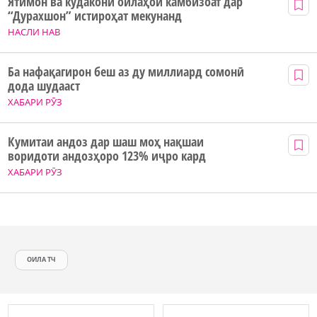
Ятимон ва кӯдакони оилаҳои камбизоат дар
“Дурахшон” истироҳат мекунанд
НАСЛИ НАВ
Ба нафақагирон беш аз ду миллиард сомонӣ
дода шудааст
ХАБАРИ РӮЗ
Кумитаи андоз дар шаш моҳ нақшаи
воридоти андозҳоро 123% иҷро кард
ХАБАРИ РӮЗ
ОИЛА ТЧ