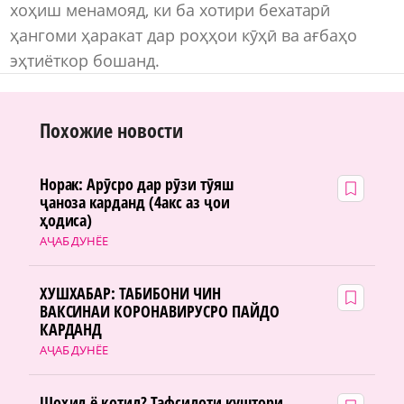
хоҳиш менамояд, ки ба хотири бехатарӣ
ҳангоми ҳаракат дар роҳҳои кӯҳӣ ва ағбаҳо
эҳтиёткор бошанд.
Похожие новости
Норак: Арӯсро дар рӯзи тӯяш
ҷаноза карданд (4акс аз ҷои
ҳодиса)
АҶАБ ДУНЁЕ
ХУШХАБАР: ТАБИБОНИ ЧИН
ВАКСИНАИ КОРОНАВИРУСРО ПАЙДО
КАРДАНД
АҶАБ ДУНЁЕ
Шоҳид ё қотил? Тафсилоти куштори