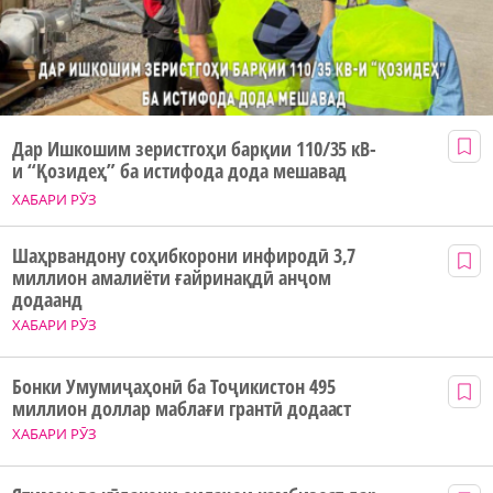
Дар Ишкошим зеристгоҳи барқии 110/35 кВ-
и “Қозидеҳ” ба истифода дода мешавад
ХАБАРИ РӮЗ
Шаҳрвандону соҳибкорони инфиродӣ 3,7
миллион амалиёти ғайринақдӣ анҷом
додаанд
ХАБАРИ РӮЗ
Бонки Умумиҷаҳонӣ ба Тоҷикистон 495
миллион доллар маблағи грантӣ додааст
ХАБАРИ РӮЗ