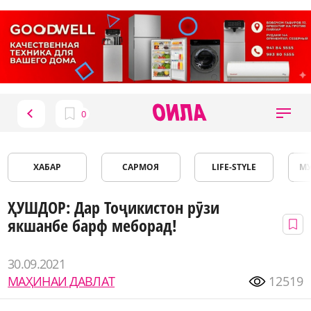
ХАБАР
САРМОЯ
LIFE-STYLE
М
ҲУШДОР: Дар Тоҷикистон рӯзи
якшанбе барф меборад!
30.09.2021
МАҲИНАИ ДАВЛАТ
12519