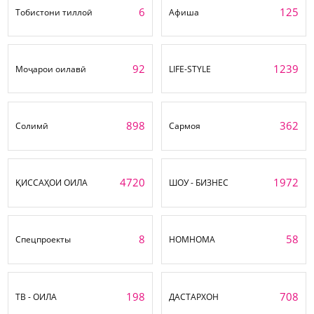
6
125
Тобистони тиллоӣ
Афиша
92
1239
Моҷарои оилавӣ
LIFE-STYLE
898
362
Солимӣ
Сармоя
4720
1972
ҚИССАҲОИ ОИЛА
ШОУ - БИЗНЕС
8
58
Спецпроекты
НОМНОМА
198
708
ТВ - ОИЛА
ДАСТАРХОН