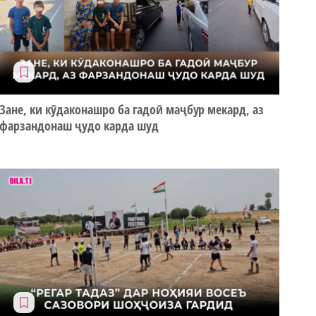
Зане, ки кӯдаконашро ба гадоӣ маҷбур мекард, аз
фарзандонаш ҷудо карда шуд