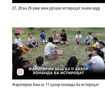
27, 28 ва 29-уми июн рӯзҳои истироҳат эълон шуд
Фарогирии беш аз 11 ҳазор хонанда ба истироҳат