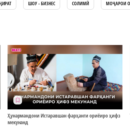
ҶИРАТ
ШОУ - БИЗНЕС
СОЛИМӢ
МОҶАРОИ 
Ҳунармандони Истаравшан фарҳанги ориёиро ҳифз
мекунанд