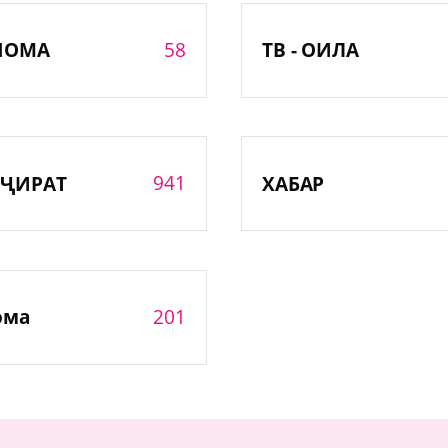
58
НОМА
ТВ - ОИЛА
941
ҶИРАТ
ХАБАР
201
ома