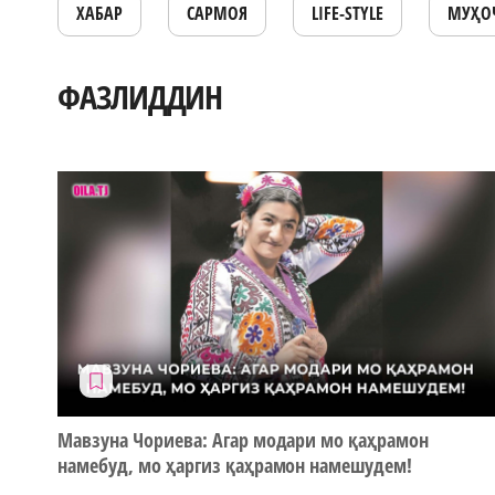
ХАБАР
САРМОЯ
LIFE-STYLE
МУҲО
ФАЗЛИДДИН
Мавзуна Чориева: Агар модари мо қаҳрамон
намебуд, мо ҳаргиз қаҳрамон намешудем!