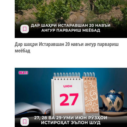
Дар шаҳри Истаравшан 20 навъи ангур парвариш
меёбад