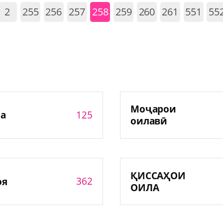
2
255
256
257
258
259
260
261
551
55
Моҷарои
125
а
оилавӣ
ҚИССАҲОИ
362
оя
ОИЛА