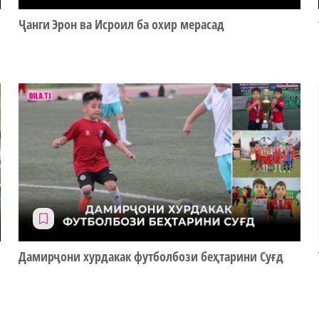
Ҷанги Эрон ва Исроил ба охир мерасад
Дамирҷони хурдакак футболбози беҳтарини Суғд