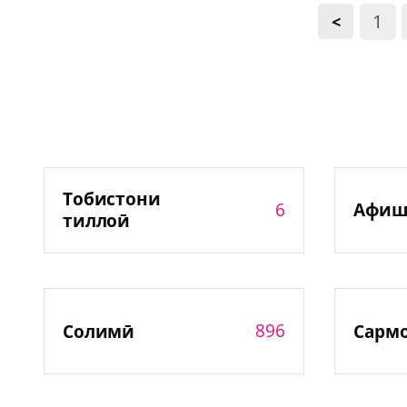
1
<
Тобистони
6
Афиш
тиллоӣ
896
Солимӣ
Сарм