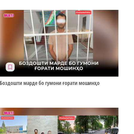
Боздошти марде бо гумони ғорати мошинҳо