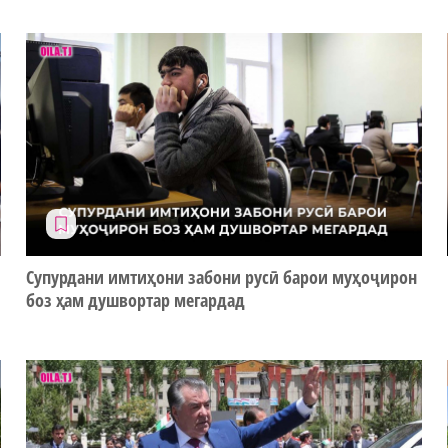
Супурдани имтиҳони забони русӣ барои муҳоҷирон
боз ҳам душвортар мегардад