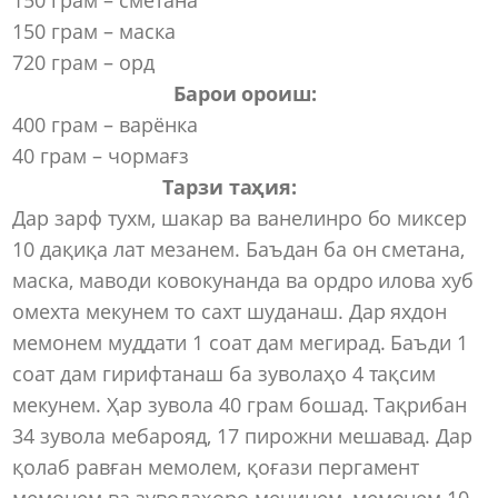
150 грам – маска
720 грам – орд
Барои ороиш:
400 грам – варёнка
40 грам – чормағз
Тарзи таҳия:
Дар зарф тухм, шакар ва ванелинро бо миксер
10 дақиқа лат мезанем. Баъдан ба он сметана,
маска, маводи ковокунанда ва ордро илова хуб
омехта мекунем то сахт шуданаш. Дар яхдон
мемонем муддати 1 соат дам мегирад. Баъди 1
соат дам гирифтанаш ба зуволаҳо 4 тақсим
мекунем. Ҳар зувола 40 грам бошад. Тақрибан
34 зувола мебарояд, 17 пирожни мешавад. Дар
қолаб равған мемолем, қоғази пергамент
мемонем ва зуволаҳоро мечинем, мемонем 10