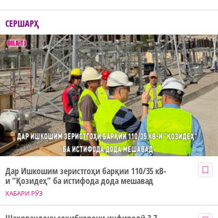
СЕРШАРҲ
Дар Ишкошим зеристгоҳи барқии 110/35 кВ-
и “Қозидеҳ” ба истифода дода мешавад
ХАБАРИ РӮЗ