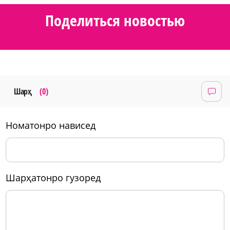
Поделиться новостью
Шарҳ
(0)
номатонро нависед
шарҳатонро гузоред