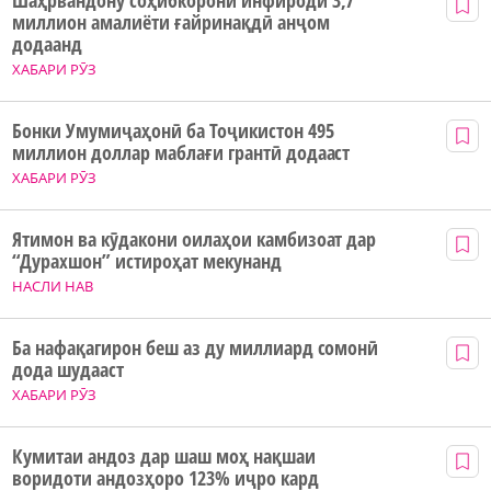
Шаҳрвандону соҳибкорони инфиродӣ 3,7
миллион амалиёти ғайринақдӣ анҷом
додаанд
ХАБАРИ РӮЗ
Бонки Умумиҷаҳонӣ ба Тоҷикистон 495
миллион доллар маблағи грантӣ додааст
ХАБАРИ РӮЗ
Ятимон ва кӯдакони оилаҳои камбизоат дар
“Дурахшон” истироҳат мекунанд
НАСЛИ НАВ
Ба нафақагирон беш аз ду миллиард сомонӣ
дода шудааст
ХАБАРИ РӮЗ
Кумитаи андоз дар шаш моҳ нақшаи
воридоти андозҳоро 123% иҷро кард