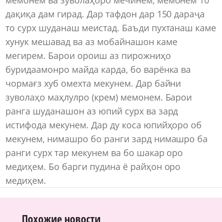
дақиқа дам гирад. Дар тафдон дар 150 дараҷа
то сурх шуданаш меистад. Баъди пухтанаш каме
хунук мешавад ва аз мобайнашон каме
мегирем. Барои ороиш аз пирожниҳо
буридаамонро майда карда, бо варёнка ва
чормағз хуб омехта мекунем. Дар байни
зуволаҳо маҳлулро (крем) мемонем. Барои
ранга шуданашон аз юпий сурх ва зард
истифода мекунем. Дар ду коса юпийҳоро об
мекунем, нимашро бо ранги зард нимашро ба
ранги сурх тар мекунем ва бо шакар оро
медиҳем. Бо барги пудина ё райҳон оро
медиҳем.
Похожие новости