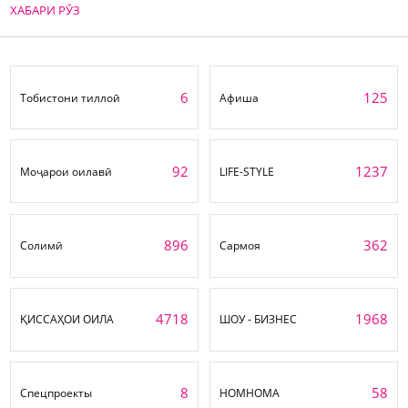
ХАБАРИ РӮЗ
6
125
Тобистони тиллоӣ
Афиша
92
1237
Моҷарои оилавӣ
LIFE-STYLE
896
362
Солимӣ
Сармоя
4718
1968
ҚИССАҲОИ ОИЛА
ШОУ - БИЗНЕС
8
58
Спецпроекты
НОМНОМА