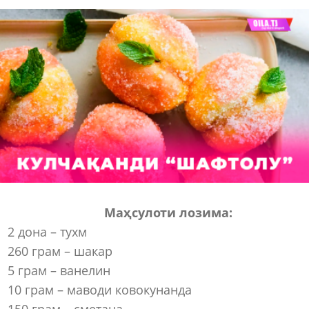
Маҳсулоти лозима:
2 дона – тухм
260 грам – шакар
5 грам – ванелин
10 грам – маводи ковокунанда
150 грам – сметана