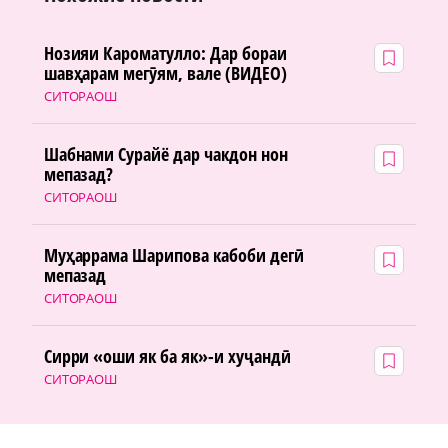
Нозияи Кароматулло: Дар бораи
шавҳарам мегӯям, вале (ВИДЕО)
СИТОРАОШ
Шабнами Сурайё дар чакдон нон
мепазад?
СИТОРАОШ
Муҳаррама Шарипова кабоби дегӣ
мепазад
СИТОРАОШ
Сирри «оши як ба як»-и хуҷандӣ
СИТОРАОШ