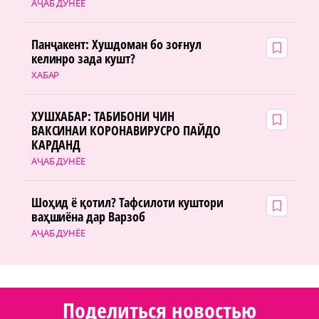
АҶАБ ДУНЁЕ
Панҷакент: Хушдоман бо зоғнул
келинро зада кушт?
ХАБАР
ХУШХАБАР: ТАБИБОНИ ЧИН
ВАКСИНАИ КОРОНАВИРУСРО ПАЙДО
КАРДАНД
АҶАБ ДУНЁЕ
Шоҳид ё қотил? Тафсилоти куштори
ваҳшиёна дар Варзоб
АҶАБ ДУНЁЕ
Поделиться новостью