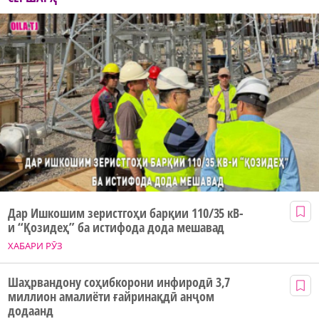
Дар Ишкошим зеристгоҳи барқии 110/35 кВ-
и “Қозидеҳ” ба истифода дода мешавад
ХАБАРИ РӮЗ
Шаҳрвандону соҳибкорони инфиродӣ 3,7
миллион амалиёти ғайринақдӣ анҷом
додаанд