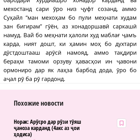
мехостанд сари ӯро низ ҷуфт созанд, аммо
Суҳайл “ман мехоҳам бо пули меҳнати худам
зан бигирам” гӯён, аз хонадоршавӣ саркашӣ
намуд. Вай бо меҳнати ҳалоли худ маблағ ҷамъ
карда, ният дошт, ки ҳамин моҳ бо духтари
дӯстдоштааш арӯсӣ намояд, аммо тақдири
бераҳм тамоми орзуву ҳавасҳои ин ҷавони
ормониро дар як лаҳза барбод дода, ӯро бо
аҷал рӯ ба рӯ гардонд.
Похожие новости
Норак: Арӯсро дар рӯзи тӯяш
ҷаноза карданд (4акс аз ҷои
ҳодиса)