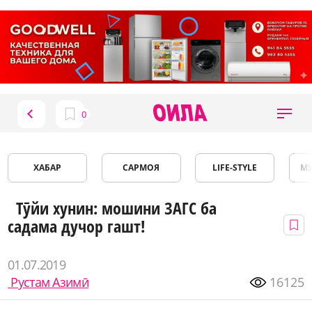
ХАБАР
САРМОЯ
LIFE-STYLE
М
Тӯйи хунин: мошини ЗАГС ба
садама дучор гашт!
01.07.2019
Рустам Азимӣ
16125