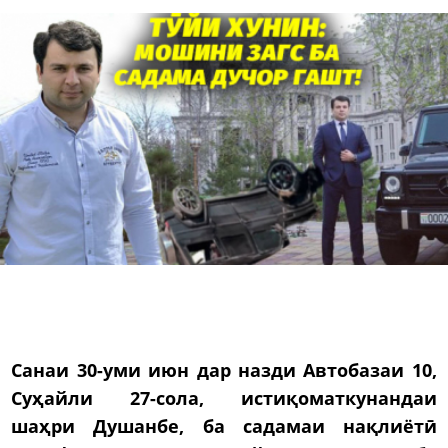
Санаи 30-уми июн дар назди Автобазаи 10,
Суҳайли 27-сола, истиқоматкунандаи
шаҳри Душанбе, ба садамаи нақлиётӣ