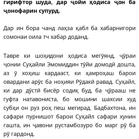
гирифтор шуда, дар ҷойи ҳодиса ҷон ба
ҷонофарин супурд.
Дар ин бора чанд лаҳза қабл ба хабарнигори
сомонаи оила тч хабар доданд.
Тавре ки шоҳидони ҳодиса мегӯянд, ҷӯраи
ҷонии Суҳайли Эмомиддин тӯйи домодӣ дошта,
аз ӯ хоҳиш кардааст, ки ҳамроҳаш барои
овардани арӯс ба ноҳияи Рӯдакӣ равад. Суҳайл,
ки дар дӯстӣ бисёр содиқ буд, ба ҷӯрааш не
гуфта натавониста, бо мошини шахсии худ
субҳи он руз роҳ пеш мегирад. Бадбахтона, ин
сафари пурнишот барои Суҳайл сафари хунин
гашта, ин ҷавони рустамбозуро бо марг рӯ ба
рӯ гардонд.