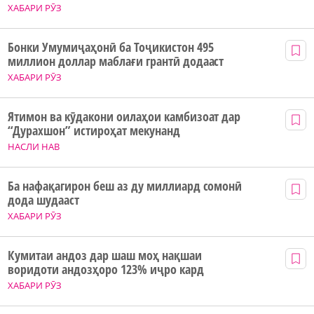
ХАБАРИ РӮЗ
Бонки Умумиҷаҳонӣ ба Тоҷикистон 495
миллион доллар маблағи грантӣ додааст
ХАБАРИ РӮЗ
Ятимон ва кӯдакони оилаҳои камбизоат дар
“Дурахшон” истироҳат мекунанд
НАСЛИ НАВ
Ба нафақагирон беш аз ду миллиард сомонӣ
дода шудааст
ХАБАРИ РӮЗ
Кумитаи андоз дар шаш моҳ нақшаи
воридоти андозҳоро 123% иҷро кард
ХАБАРИ РӮЗ