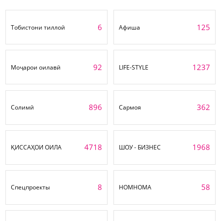
6
125
Тобистони тиллоӣ
Афиша
92
1237
Моҷарои оилавӣ
LIFE-STYLE
896
362
Солимӣ
Сармоя
4718
1968
ҚИССАҲОИ ОИЛА
ШОУ - БИЗНЕС
8
58
Спецпроекты
НОМНОМА