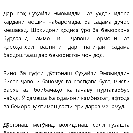
Дар роҳ Суҳайли Эмомиддин аз ӯҳдаи идора
кардани мошин набаромада, ба садама дучор
мешавад. Шоҳидони ҳодиса ӯро ба беморхона
бурдаанд, аммо ин ҷавони ормонӣ аз
ҷароҳатҳои вазнини дар натиҷаи садама
бардоштааш дар бемористон ҷон дод.
Бино ба гуфти дӯстонаш Суҳайли Эмомиддин
бисёр ҷавони баномус ва ростқавл буда, мисли
бархе аз бойбачаҳо каттачаву пуртакаббур
набуд. Ӯ ҳамеша ба одамони камбизоат, афтода
ва беморону ятимон дасти ёрӣ дароз менамуд.
Дӯстонаш мегӯянд, волидонаш соли гузашта
бародари хурдиашро хонадор карданд ва