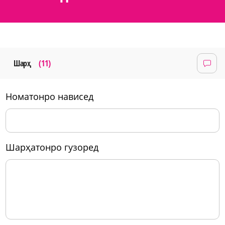
Шарҳ
(11)
номатонро нависед
шарҳатонро гузоред