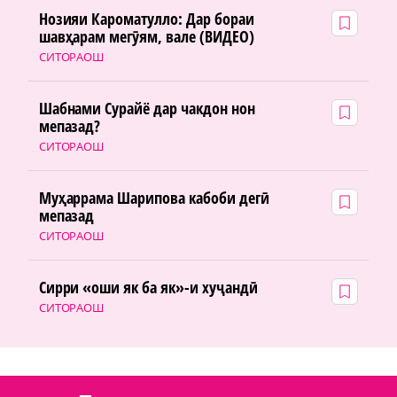
Нозияи Кароматулло: Дар бораи
шавҳарам мегӯям, вале (ВИДЕО)
СИТОРАОШ
Шабнами Сурайё дар чакдон нон
мепазад?
СИТОРАОШ
Муҳаррама Шарипова кабоби дегӣ
мепазад
СИТОРАОШ
Сирри «оши як ба як»-и хуҷандӣ
СИТОРАОШ