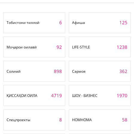
6
125
Тобистони тиллоӣ
Афиша
92
1238
Моҷарои оилавӣ
LIFE-STYLE
898
362
Солимӣ
Сармоя
4719
1970
ҚИССАҲОИ ОИЛА
ШОУ - БИЗНЕС
8
58
Спецпроекты
НОМНОМА