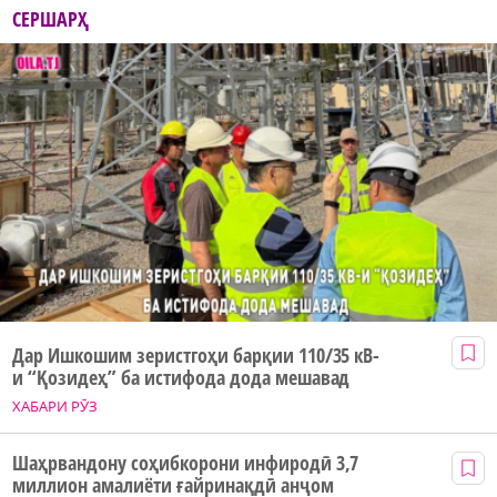
СЕРШАРҲ
Дар Ишкошим зеристгоҳи барқии 110/35 кВ-
и “Қозидеҳ” ба истифода дода мешавад
ХАБАРИ РӮЗ
Шаҳрвандону соҳибкорони инфиродӣ 3,7
миллион амалиёти ғайринақдӣ анҷом