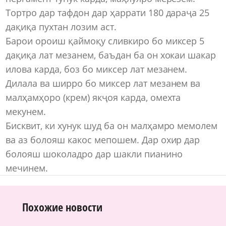
Тортро дар тафдон дар ҳаррати 180 дараҷа 25
дақиқа пухтан лозим аст.
Барои ороиш қаймоқу сливкиро бо миксер 5
дақиқа лат мезанем, баъдан ба он хокаи шакар
илова карда, боз бо миксер лат мезанем.
Дилала ва ширро бо миксер лат мезанем ва
малҳамҳоро (крем) якҷоя карда, омехта
мекунем.
Бисквит, ки хунук шуд ба он малҳамро мемолем
ва аз болояш какос мепошем. Дар охир дар
болояш шоколадро дар шакли пианино
мечинем.
Похожие новости