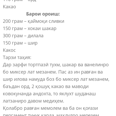
Какао
Барои ороиш:
200 грам – қаймоқи сливки
150 грам – хокаи шакар
300 грам – дилала
150 грам – шир
Какос
Тарзи таҳия:
Дар зарфи тортпазӣ тухм, шакар ва ванелинро
бо миксер лат мезанем. Пас аз ин равған ва
шир илова намуда боз бо миксер лат мезанем,
баъдан орд, 2 қошуқ какао ва маводи
ковокунанда андохта, то яклухт шуданаш
латзаниро давом медиҳем.
Қолабро равған мемолем ва ба он қоғази
пергамент тунук карда, маҳлулро мерезем.