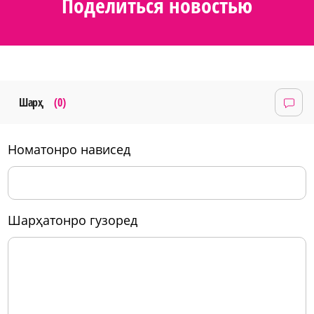
Поделиться новостью
Шарҳ
(0)
номатонро нависед
шарҳатонро гузоред