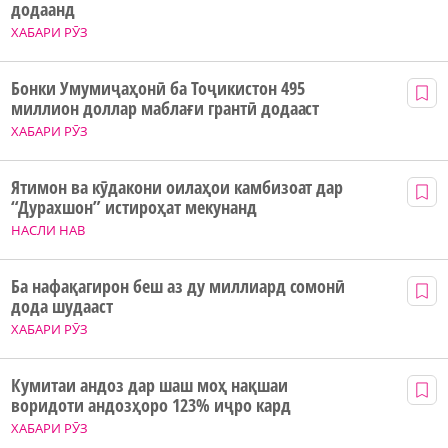
додаанд
ХАБАРИ РӮЗ
Бонки Умумиҷаҳонӣ ба Тоҷикистон 495
миллион доллар маблағи грантӣ додааст
ХАБАРИ РӮЗ
Ятимон ва кӯдакони оилаҳои камбизоат дар
“Дурахшон” истироҳат мекунанд
НАСЛИ НАВ
Ба нафақагирон беш аз ду миллиард сомонӣ
дода шудааст
ХАБАРИ РӮЗ
Кумитаи андоз дар шаш моҳ нақшаи
воридоти андозҳоро 123% иҷро кард
ХАБАРИ РӮЗ