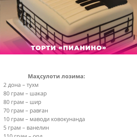
Маҳсулоти лозима:
2 дона – тухм
80 грам – шакар
80 грам – шир
70 грам – равған
10 грам – маводи ковокунанда
5 грам – ванелин
110 грам – орд