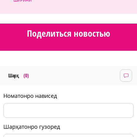
Поделиться новостью
Шарҳ
(0)
номатонро нависед
шарҳатонро гузоред