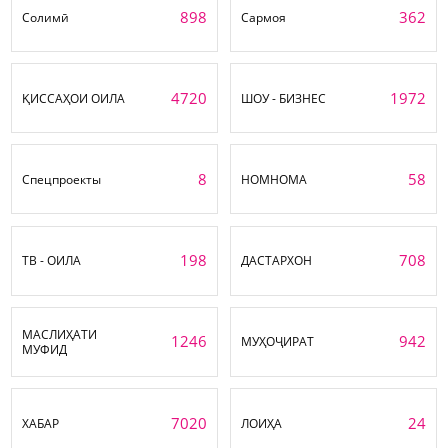
898
362
Солимӣ
Сармоя
4720
1972
ҚИССАҲОИ ОИЛА
ШОУ - БИЗНЕС
8
58
Спецпроекты
НОМНОМА
198
708
ТВ - ОИЛА
ДАСТАРХОН
МАСЛИҲАТИ
1246
942
МУҲОҶИРАТ
МУФИД
7020
24
ХАБАР
ЛОИҲА