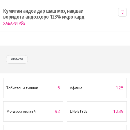
Кумитаи андоз дар шаш моҳ нақшаи
воридоти андозҳоро 123% иҷро кард
ХАБАРИ РӮЗ
ОИЛА ТЧ
6
125
Тобистони тиллоӣ
Афиша
92
1239
Моҷарои оилавӣ
LIFE-STYLE