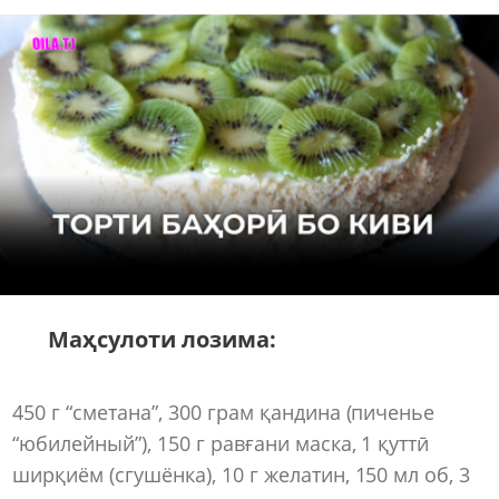
Маҳсулоти лозима:
450 г “сметана”, 300 грам қандина (пиченье
“юбилейный”), 150 г равғани маска, 1 қуттӣ
ширқиём (сгушёнка), 10 г желатин, 150 мл об, 3