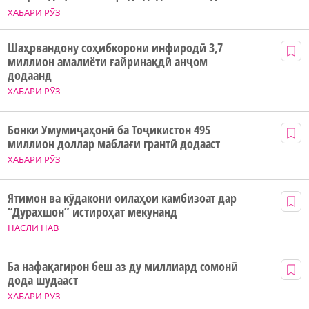
ХАБАРИ РӮЗ
Шаҳрвандону соҳибкорони инфиродӣ 3,7
миллион амалиёти ғайринақдӣ анҷом
додаанд
ХАБАРИ РӮЗ
Бонки Умумиҷаҳонӣ ба Тоҷикистон 495
миллион доллар маблағи грантӣ додааст
ХАБАРИ РӮЗ
Ятимон ва кӯдакони оилаҳои камбизоат дар
“Дурахшон” истироҳат мекунанд
НАСЛИ НАВ
Ба нафақагирон беш аз ду миллиард сомонӣ
дода шудааст
ХАБАРИ РӮЗ