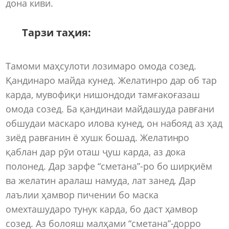
дона киви.
Тарзи таҳия:
Тамоми маҳсулоти лозимаро омода созед.
Қандинаро майда кунед. Желатинро дар об тар
карда, мувофиқи нишондоди тамғакоғазаш
омода созед. Ба қандинаи майдашуда равғани
обшудаи маскаро илова кунед, он набояд аз ҳад
зиёд равғанин ё хушк бошад. Желатинро
қаблан дар рӯи оташ ҷуш карда, аз дока
полонед. Дар зарфе “сметана”-ро бо ширқиём
ва желатин аралаш намуда, лат занед. Дар
лаълии ҳамвор пичении бо маска
омехташударо тунук карда, бо даст ҳамвор
созед. Аз болояш малҳами “сметана”-дорро