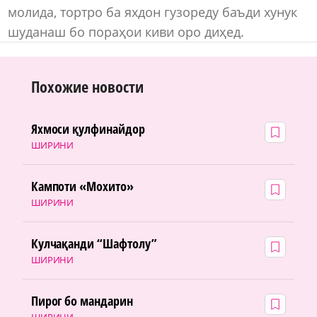
молида, тортро ба яхдон гузореду баъди хунук
шуданаш бо пораҳои киви оро диҳед.
Похожие новости
Яхмоси қулфинайдор
ШИРИНИ
Кампоти «Мохито»
ШИРИНИ
Кулчақанди “Шафтолу”
ШИРИНИ
Пирог бо мандарин
ШИРИНИ