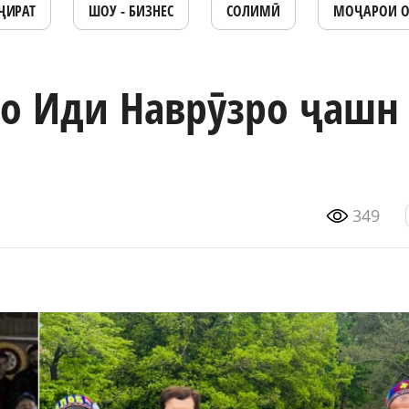
ҶИРАТ
ШОУ - БИЗНЕС
СОЛИМӢ
МОҶАРОИ 
о Иди Наврӯзро ҷашн
349