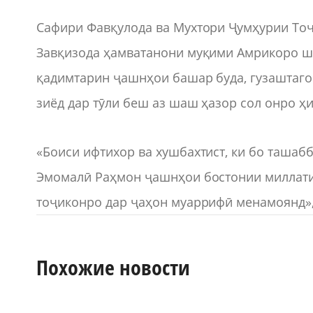
Сафири Фавқулода ва Мухтори Ҷумҳурии Тоҷ
Завқизода ҳамватанони муқими Амрикоро шод
қадимтарин ҷашнҳои башар буда, гузаштаго
зиёд дар тӯли беш аз шаш ҳазор сол онро ҳ
«Боиси ифтихор ва хушбахтист, ки бо таша
Эмомалӣ Раҳмон ҷашнҳои бостонии миллати 
тоҷиконро дар ҷаҳон муаррифӣ менамоянд»,-
Похожие новости