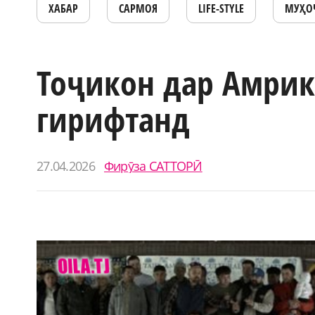
ХАБАР
САРМОЯ
LIFE-STYLE
МУҲО
Тоҷикон дар Амрик
гирифтанд
27.04.2026
Фирӯза САТТОРӢ