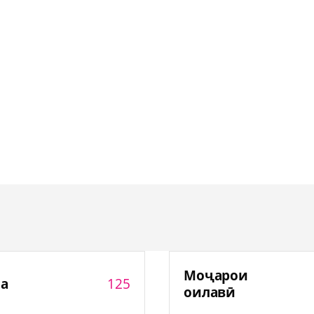
Моҷарои
125
а
оилавӣ