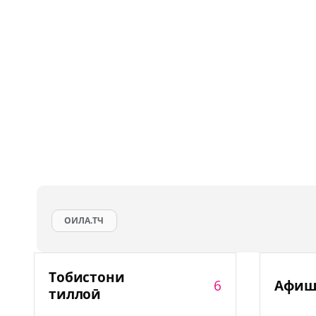
ОИЛА.ТЧ
Тобистони
6
Афиш
тиллоӣ