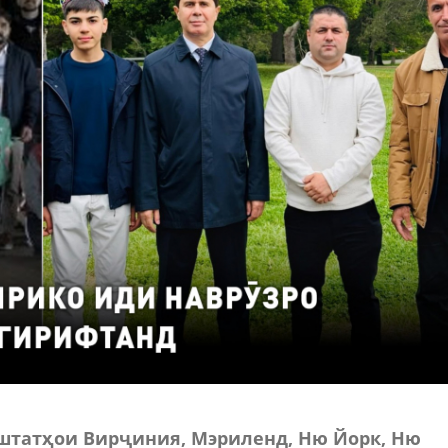
штатҳои Вирҷиния, Мэриленд, Ню Йорк, Ню