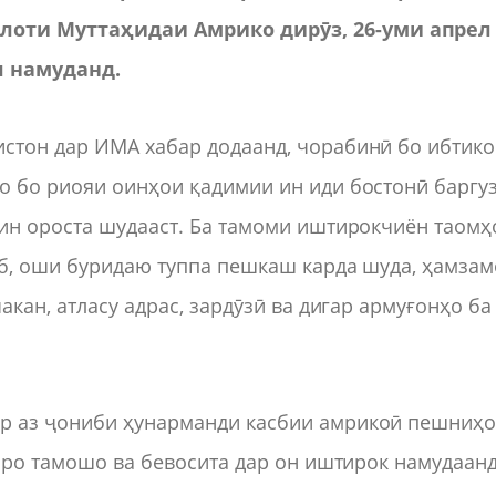
лоти Муттаҳидаи Амрико дирӯз, 26-уми апрел
 намуданд.
стон дар ИМА хабар додаанд, чорабинӣ бо ибтик
о бо риояи оинҳои қадимии ин иди бостонӣ баргу
шин ороста шудааст. Ба тамоми иштирокчиён таомҳ
об, оши буридаю туппа пешкаш карда шуда, ҳамза
акан, атласу адрас, зардӯзӣ ва дигар армуғонҳо ба
р аз ҷониби ҳунарманди касбии амрикоӣ пешниҳ
онро тамошо ва бевосита дар он иштирок намудаанд