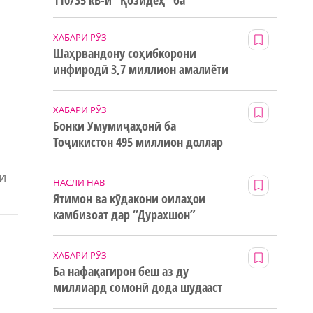
110/35 кВ-и “Қозидеҳ” ба
истифода дода мешавад
ХАБАРИ РӮЗ
Шаҳрвандону соҳибкорони
инфиродӣ 3,7 миллион амалиёти
ғайринақдӣ анҷом додаанд
ХАБАРИ РӮЗ
Бонки Умумиҷаҳонӣ ба
Тоҷикистон 495 миллион доллар
маблағи грантӣ додааст
и
НАСЛИ НАВ
Ятимон ва кӯдакони оилаҳои
камбизоат дар “Дурахшон”
истироҳат мекунанд
ХАБАРИ РӮЗ
Ба нафақагирон беш аз ду
миллиард сомонӣ дода шудааст