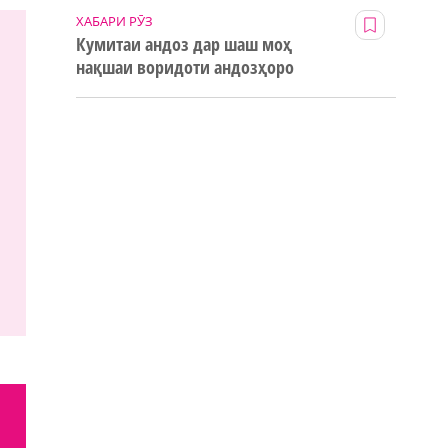
ХАБАРИ РӮЗ
Кумитаи андоз дар шаш моҳ
нақшаи воридоти андозҳоро
123% иҷро кард