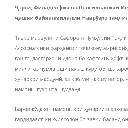
Ҷэрсӣ, Филаделфия ва Пенсилванияи Иё
ҷашни байналмилалии Наврӯзро таҷлил
Тавре масъулини Сафорати Ҷумҳурии Тоҷики
Ассосиатсияи фарҳангии тоҷикону амрикоиҳ
гашта, дастархони идона бо ҳафтсину ҳафт
миллӣ, аз ҷумла оши палав, қурутоб, шакар
ҳунарҳои мардумӣ, аз қабили нақшу нигор, ч
намоиш гузошта шудаанд.
Барои кӯдакон намоишҳои ҳунарии шавқова
гардидааст, ки хурдсолон бо завқи баланд 