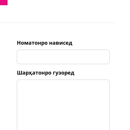
номатонро нависед
шарҳатонро гузоред