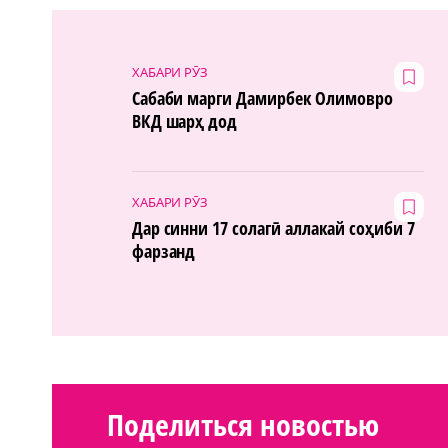
ХАБАРИ РӮЗ
Сабаби марги Дамирбек Олимовро
ВКД шарҳ дод
ХАБАРИ РӮЗ
Дар синни 17 солагӣ аллакай соҳиби 7
фарзанд
Поделиться новостью