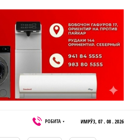
РОБИТА
ИМРӮЗ,
07 . 08 . 2026
▼