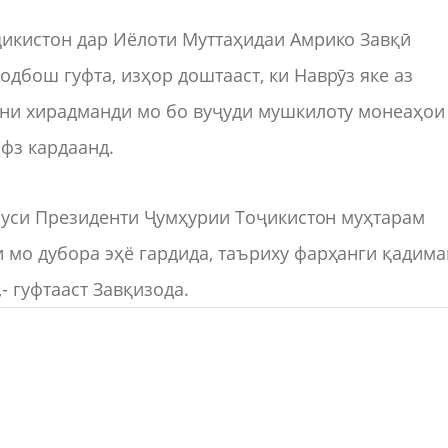
икистон дар Иёлоти Муттаҳидаи Амрико Завқӣ
бош гуфта, изҳор доштааст, ки Наврӯз яке аз
ни хирадманди мо бо вуҷуди мушкилоту монеаҳои
ифз кардаанд.
ббуси Президенти Ҷумҳурии Тоҷикистон муҳтарам
мо дубора эҳё гардида, таъриху фарҳанги қадима
 гуфтааст Завқизода.