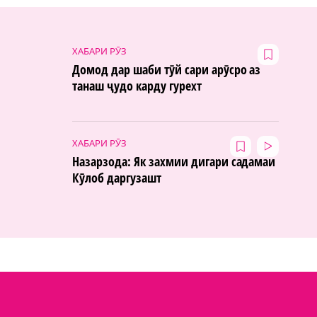
ХАБАРИ РӮЗ
Домод дар шаби тӯй сари арӯсро аз
танаш ҷудо карду гурехт
ХАБАРИ РӮЗ
Назарзода: Як захмии дигари садамаи
Кӯлоб даргузашт