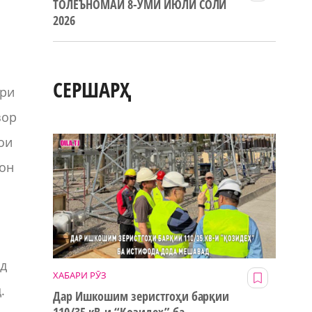
ТОЛЕЪНОМАИ 8-УМИ ИЮЛИ СОЛИ
2026
СЕРШАРҲ
ори
зор
ои
мон
од
ХАБАРИ РӮЗ
.
Дар Ишкошим зеристгоҳи барқии