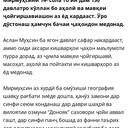
давлатро кӯллан бо аҳолӣ ва мавқеи
ҷойгиршавиашон аз ёд кардааст. Ӯро
дӯстонаш ҳамчун бачаи ҷаҳондон медонад.
Аслан Муҳсин ба ягон давлат сафар накардааст,
аммо оиди аксари кишварҳои ҷаҳон маълумоти
пурра дорад, аз ҷумла мавқеи ҷойгиршавӣ,
масоҳат, аҳолӣ ва пойтахти ин кишварҳоро аз
ёд медонад.
Мирмуҳсин аз хурдӣ ба омӯзиши география
шавқу рағбати зиёде дошта, ҳанӯз замони дар
синфи сеюм хонданаш дар даври шаҳрӣ ва
вилоятии озмуни “Донояк” сазовори ҷойи аввал
гашт, дар синфи панҷ бошад аз фанни таърих
дар олимпиадаи ҷумҳуриявӣ ғолибият ба даст