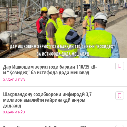
Дар Ишкошим зеристгоҳи барқии 110/35 кВ-
и “Қозидеҳ” ба истифода дода мешавад
ХАБАРИ РӮЗ
Шаҳрвандону соҳибкорони инфиродӣ 3,7
миллион амалиёти ғайринақдӣ анҷом
додаанд
ХАБАРИ РӮЗ