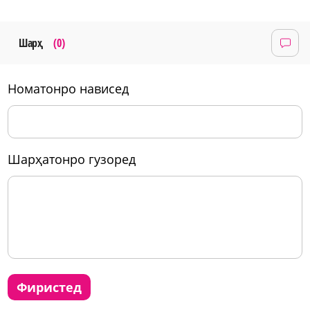
Шарҳ
(0)
номатонро нависед
шарҳатонро гузоред
фиристед