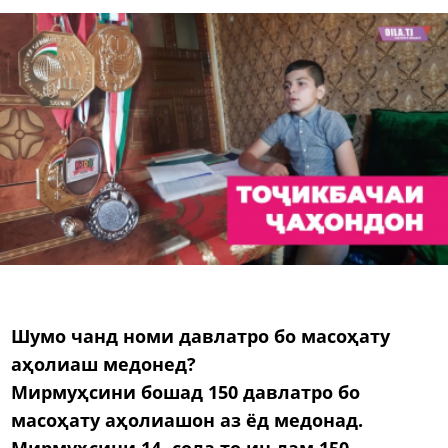
Шумо чанд номи давлатро бо масоҳату
аҳолиаш медонед?
Мирмуҳсини бошад 150 давлатро бо
масоҳату аҳолиашон аз ёд медонад.
Мирмуҳсини 14- сола то ин дам 150