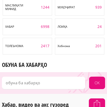
МАСЛИҲАТИ
1244
939
МУҲОҶИРАТ
МУФИД
6998
24
ХАБАР
ЛОИҲА
2417
201
ТОЛЕЪНОМА
Хобнома
ОБУНА БА ХАБАРҲО
OK
Хабар, видео ва акс гузоред