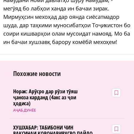
мегӯяд бо лабҳои ханда ин бачаи зирак.
Мирмуҳсин мехоҳад дар оянда сиёсатмадор
шуда, дар таҳкими муносибатҳои Тоҷикистон бо
соири кишварҳои олам мусоидат намояд. Мо ба
ин бачаи хушзавқ барору комёбӣ мехоҳем!
Похожие новости
Норак: Арӯсро дар рӯзи тӯяш
ҷаноза карданд (4акс аз ҷои
ҳодиса)
АҶАБ ДУНЁЕ
ХУШХАБАР: ТАБИБОНИ ЧИН
ВАКСИНАИ КОРОНАВИРУСРО ПАЙДО