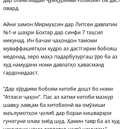
овард.
Айни замон Мирмуҳсин дар Литсеи давлатии
№1-и шаҳри Бохтар дар синфи 7 таҳсил
мекунад. Ин бачаи ҷаҳондон тамоми
муваффақиятҳои худро аз дастгирии бобояш
медонад, зеро маҳз падарбузургаш ӯро ба аз
худ намудани номи давлатҳо ҳавасманд
гардонидааст.
“Дар хӯрдиям бобоям китобе дошт бо номи
“Атласи ҷаҳон”. Пас аз хатми китоби мазкур
шавқу завқам ба китобхонӣ ва омӯзиши
маълумотҳои ҷолиб дар бораи кишварҳои
гуногуни олам зиёд шуд. Ҳамин тавр ба аз худ
намудани номи давлатҳо шурӯ намудам,”-