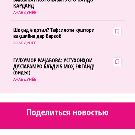
КАРДАНД
АҶАБ ДУНЁЕ
Шоҳид ё қотил? Тафсилоти куштори
ваҳшиёна дар Варзоб
АҶАБ ДУНЁЕ
ГУЛХУМОР РАҶАБОВА: УСТУХОНҲОИ
ДУХТАРАМРО БАЪДИ 5 МОҲ ЁФТАНД!
(видео)
АҶАБ ДУНЁЕ
Поделиться новостью