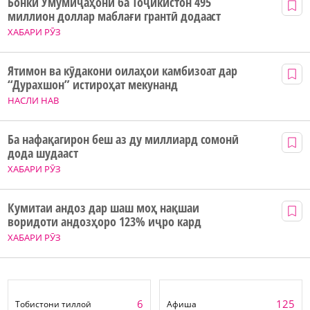
Бонки Умумиҷаҳонӣ ба Тоҷикистон 495
миллион доллар маблағи грантӣ додааст
ХАБАРИ РӮЗ
Ятимон ва кӯдакони оилаҳои камбизоат дар
“Дурахшон” истироҳат мекунанд
НАСЛИ НАВ
Ба нафақагирон беш аз ду миллиард сомонӣ
дода шудааст
ХАБАРИ РӮЗ
Кумитаи андоз дар шаш моҳ нақшаи
воридоти андозҳоро 123% иҷро кард
ХАБАРИ РӮЗ
6
125
Тобистони тиллоӣ
Афиша