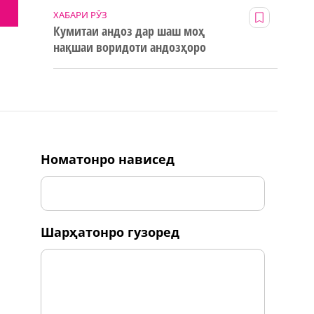
ХАБАРИ РӮЗ
Кумитаи андоз дар шаш моҳ
нақшаи воридоти андозҳоро
123% иҷро кард
номатонро нависед
шарҳатонро гузоред