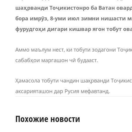
шаҳрванди Тоҷикистонро ба Ватан овар
бора имрӯз, 8-уми июл зимни нишасти ма
фурудгоҳи дигари кишвар ягон тобут ов
Аммо маълум нест, ки тобути зодагони Тоҷи
сабабҳои маргашон чӣ будааст.
Ҳамасола тобути чандин шаҳрванди Тоҷикис
аксарияташон дар Русия мефавтанд.
Похожие новости