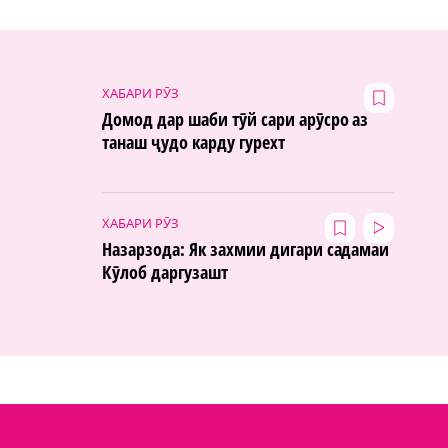
ХАБАРИ РӮЗ
Домод дар шаби тӯй сари арӯсро аз
танаш ҷудо карду гурехт
ХАБАРИ РӮЗ
Назарзода: Як захмии дигари садамаи
Кӯлоб даргузашт