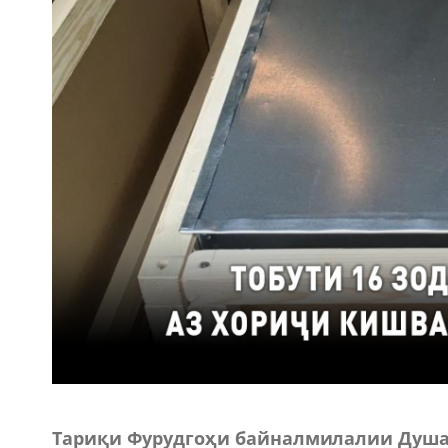
Тариқи Фурудгоҳи байналмилалии Душан