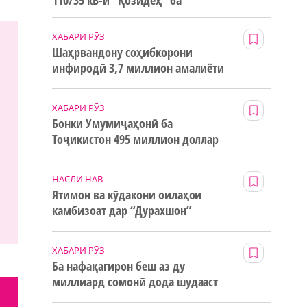
110/35 кВ-и “Қозидеҳ” ба
истифода дода мешавад
ХАБАРИ РӮЗ
Шаҳрвандону соҳибкорони
инфиродӣ 3,7 миллион амалиёти
ғайринақдӣ анҷом додаанд
ХАБАРИ РӮЗ
Бонки Умумиҷаҳонӣ ба
Тоҷикистон 495 миллион доллар
маблағи грантӣ додааст
НАСЛИ НАВ
Ятимон ва кӯдакони оилаҳои
камбизоат дар “Дурахшон”
истироҳат мекунанд
ХАБАРИ РӮЗ
Ба нафақагирон беш аз ду
миллиард сомонӣ дода шудааст