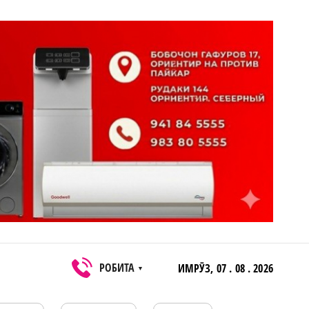
РОБИТА
ИМРӮЗ,
07 . 08 . 2026
▼