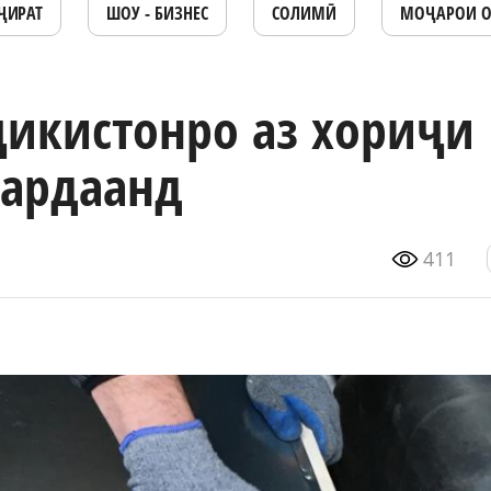
ҶИРАТ
ШОУ - БИЗНЕС
СОЛИМӢ
МОҶАРОИ 
ҷикистонро аз хориҷи
вардаанд
411