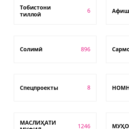
Тобистони
6
Афиш
тиллоӣ
896
Солимӣ
Сарм
8
Спецпроекты
НОМ
МАСЛИҲАТИ
1246
МУҲО