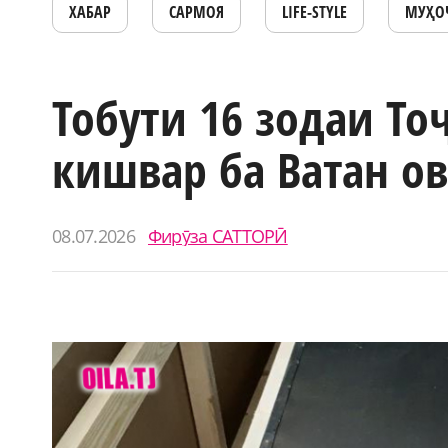
ХАБАР
САРМОЯ
LIFE-STYLE
МУҲО
Тобути 16 зодаи То
кишвар ба Ватан о
08.07.2026
Фирӯза САТТОРӢ