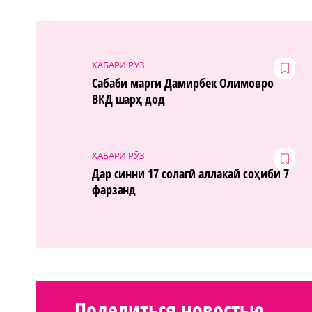
ХАБАРИ РӮЗ
Сабаби марги Дамирбек Олимовро
ВКД шарҳ дод
ХАБАРИ РӮЗ
Дар синни 17 солагӣ аллакай соҳиби 7
фарзанд
Поделиться новостью