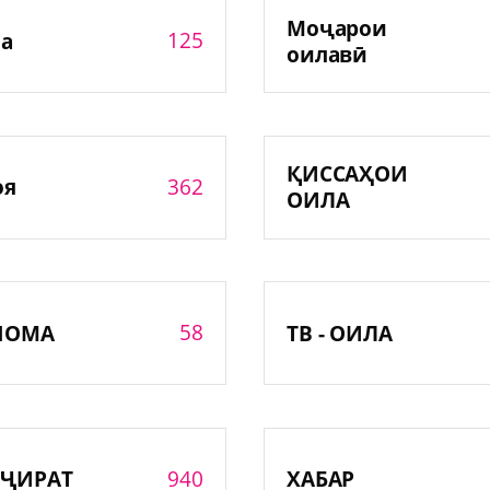
Моҷарои
125
а
оилавӣ
ҚИССАҲОИ
362
оя
ОИЛА
58
НОМА
ТВ - ОИЛА
940
ҶИРАТ
ХАБАР