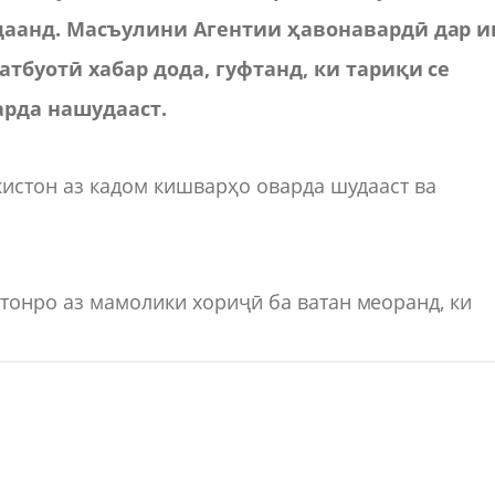
даанд. Масъулини Агентии ҳавонавардӣ дар и
тбуотӣ хабар дода, гуфтанд, ки тариқи се
арда нашудааст.
кистон аз кадом кишварҳо оварда шудааст ва
тонро аз мамолики хориҷӣ ба ватан меоранд, ки