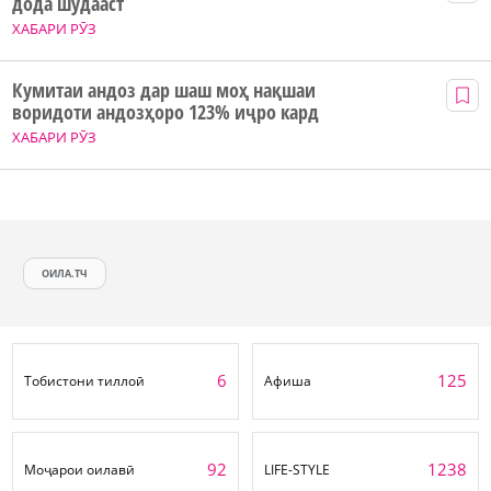
дода шудааст
ХАБАРИ РӮЗ
Кумитаи андоз дар шаш моҳ нақшаи
воридоти андозҳоро 123% иҷро кард
ХАБАРИ РӮЗ
ОИЛА.ТЧ
6
125
Тобистони тиллоӣ
Афиша
92
1238
Моҷарои оилавӣ
LIFE-STYLE