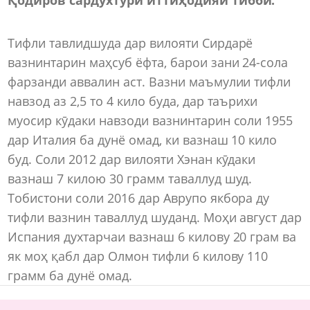
Тифли тавлидшуда дар вилояти Сирдарё
вазнинтарин маҳсуб ёфта, барои зани 24-сола
фарзанди аввалин аст. Вазни маъмулии тифли
навзод аз 2,5 то 4 кило буда, дар таърихи
муосир кӯдаки навзоди вазнинтарин соли 1955
дар Италия ба дунё омад, ки вазнаш 10 кило
буд. Соли 2012 дар вилояти Хэнан кӯдаки
вазнаш 7 килою 30 грамм таваллуд шуд.
Тобистони соли 2016 дар Аврупо якбора ду
тифли вазнин таваллуд шуданд. Моҳи август дар
Испания духтарчаи вазнаш 6 килову 20 грам ва
як моҳ қабл дар Олмон тифли 6 килову 110
грамм ба дунё омад.