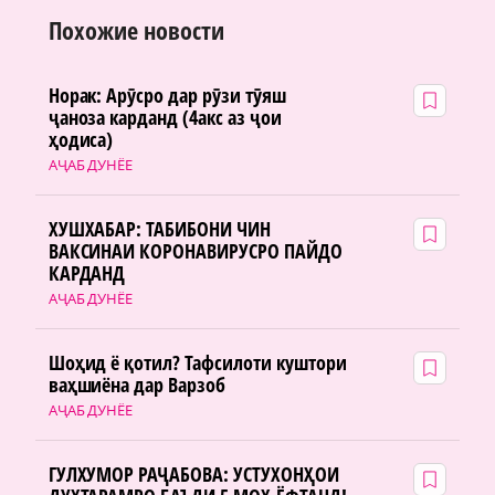
Похожие новости
Норак: Арӯсро дар рӯзи тӯяш
ҷаноза карданд (4акс аз ҷои
ҳодиса)
АҶАБ ДУНЁЕ
ХУШХАБАР: ТАБИБОНИ ЧИН
ВАКСИНАИ КОРОНАВИРУСРО ПАЙДО
КАРДАНД
АҶАБ ДУНЁЕ
Шоҳид ё қотил? Тафсилоти куштори
ваҳшиёна дар Варзоб
АҶАБ ДУНЁЕ
ГУЛХУМОР РАҶАБОВА: УСТУХОНҲОИ