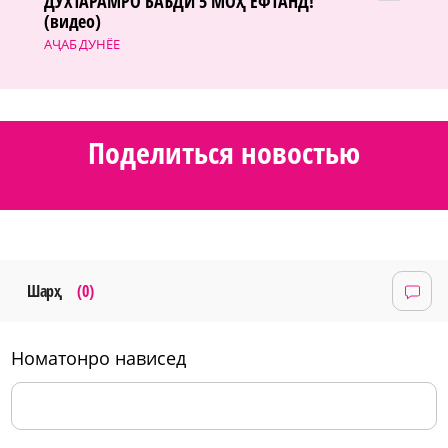
ДУХТАРАМРО БАЪДИ 5 МОҲ ЁФТАНД!
(видео)
АҶАБ ДУНЁЕ
Поделиться новостью
Шарҳ
(0)
номатонро нависед