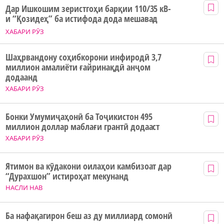
Дар Ишкошим зеристгоҳи барқии 110/35 кВ-
и “Қозидеҳ” ба истифода дода мешавад
ХАБАРИ РӮЗ
Шаҳрвандону соҳибкорони инфиродӣ 3,7
миллион амалиёти ғайринақдӣ анҷом
додаанд
ХАБАРИ РӮЗ
Бонки Умумиҷаҳонӣ ба Тоҷикистон 495
миллион доллар маблағи грантӣ додааст
ХАБАРИ РӮЗ
Ятимон ва кӯдакони оилаҳои камбизоат дар
“Дурахшон” истироҳат мекунанд
НАСЛИ НАВ
Ба нафақагирон беш аз ду миллиард сомонӣ