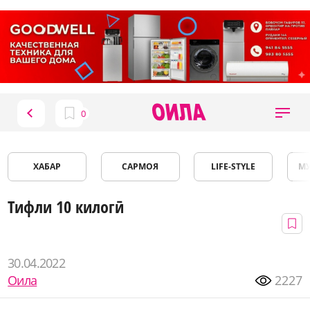
ХАБАР
САРМОЯ
LIFE-STYLE
М
Тифли 10 килогӣ
30.04.2022
Оила
2227