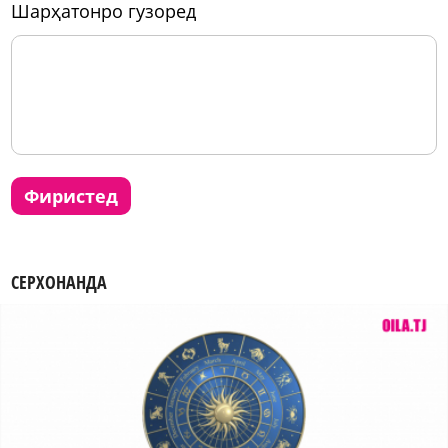
шарҳатонро гузоред
фиристед
СЕРХОНАНДА