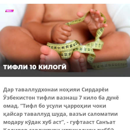
Дар таваллудхонаи ноҳияи Сирдарёи
Ӯзбекистон тифли вазнаш 7 кило ба дунё
омад. “Тифл бо усули ҷарроҳии чоки
қайсар таваллуд шуда, вазъи саломатии
модару кӯдак хуб аст”, - гуфтааст Санъат
Қодиров сардухтури иттиҳодияи тиббӣ.