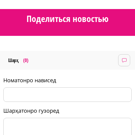
Поделиться новостью
Шарҳ
(0)
номатонро нависед
шарҳатонро гузоред