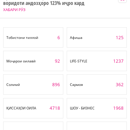
воридоти андозҳоро 123% иҷро кард
ХАБАРИ РӮЗ
6
125
Тобистони тиллоӣ
Афиша
92
1237
Моҷарои оилавӣ
LIFE-STYLE
896
362
Солимӣ
Сармоя
4718
1968
ҚИССАҲОИ ОИЛА
ШОУ - БИЗНЕС