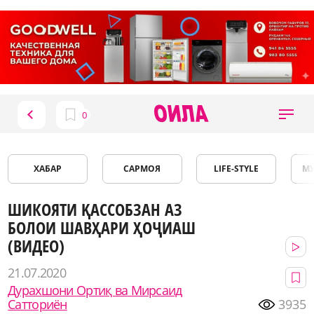
ХАБАР
САРМОЯ
LIFE-STYLE
М
ШИКОЯТИ ҚАССОБЗАН АЗ
БОЛОИ ШАВҲАРИ ҲОҶИАШ
(ВИДЕО)
21.07.2020
Дурахшони Ортиқ ва Мирсаид
Сатториён
3935