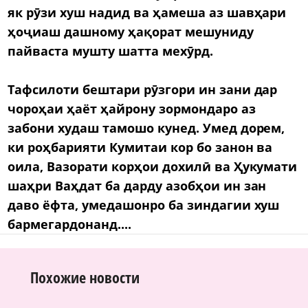
як рӯзи хуш надид ва ҳамеша аз шавҳари
ҳоҷиаш дашному ҳақорат мешуниду
пайваста мушту шатта мехӯрд.
Тафсилоти бештари рӯзгори ин зани дар
чороҳаи ҳаёт ҳайрону зормондаро аз
забони худаш тамошо кунед. Умед дорем,
ки роҳбарияти Кумитаи кор бо занон ва
оила, Вазорати корҳои дохилӣ ва Ҳукумати
шаҳри Ваҳдат ба дарду азобҳои ин зан
даво ёфта, умедашонро ба зиндагии хуш
бармегардонанд....
Похожие новости