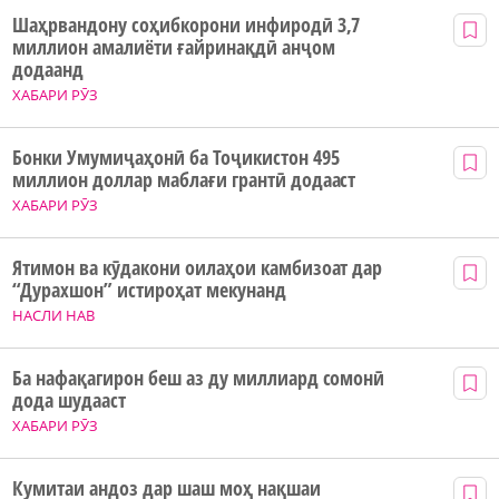
Шаҳрвандону соҳибкорони инфиродӣ 3,7
миллион амалиёти ғайринақдӣ анҷом
додаанд
ХАБАРИ РӮЗ
Бонки Умумиҷаҳонӣ ба Тоҷикистон 495
миллион доллар маблағи грантӣ додааст
ХАБАРИ РӮЗ
Ятимон ва кӯдакони оилаҳои камбизоат дар
“Дурахшон” истироҳат мекунанд
НАСЛИ НАВ
Ба нафақагирон беш аз ду миллиард сомонӣ
дода шудааст
ХАБАРИ РӮЗ
Кумитаи андоз дар шаш моҳ нақшаи