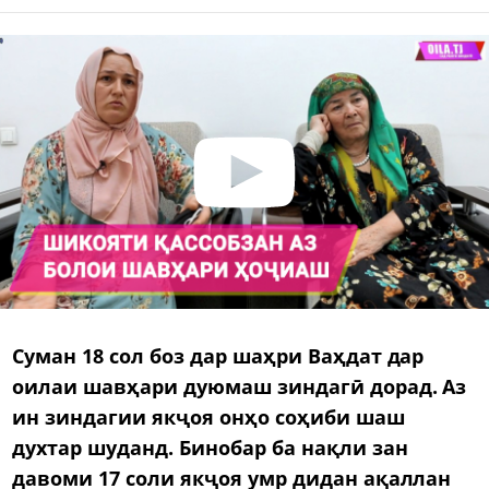
Суман 18 сол боз дар шаҳри Ваҳдат дар
оилаи шавҳари дуюмаш зиндагӣ дорад. Аз
ин зиндагии якҷоя онҳо соҳиби шаш
духтар шуданд. Бинобар ба нақли зан
давоми 17 соли якҷоя умр дидан ақаллан