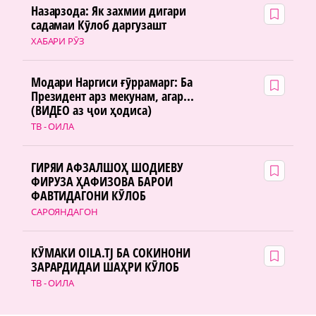
Назарзода: Як захмии дигари
садамаи Кӯлоб даргузашт
ХАБАРИ РӮЗ
Модари Наргиси ғӯррамарг: Ба
Президент арз мекунам, агар...
(ВИДЕО аз ҷои ҳодиса)
ТВ - ОИЛА
ГИРЯИ АФЗАЛШОҲ ШОДИЕВУ
ФИРУЗА ҲАФИЗОВА БАРОИ
ФАВТИДАГОНИ КӮЛОБ
САРОЯНДАГОН
КӮМАКИ OILA.TJ БА СОКИНОНИ
ЗАРАРДИДАИ ШАҲРИ КӮЛОБ
ТВ - ОИЛА