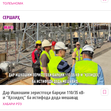
ТОЛЕЪНОМА
СЕРШАРҲ
Дар Ишкошим зеристгоҳи барқии 110/35 кВ-
и “Қозидеҳ” ба истифода дода мешавад
ХАБАРИ РӮЗ