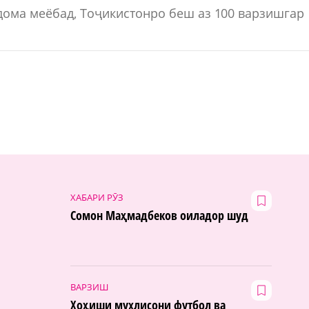
дома меёбад, Тоҷикистонро беш аз 100 варзишгар
ХАБАРИ РӮЗ
Сомон Маҳмадбеков оиладор шуд
ВАРЗИШ
Хоҳиши мухлисони футбол ва