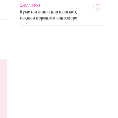
ХАБАРИ РӮЗ
Кумитаи андоз дар шаш моҳ
нақшаи воридоти андозҳоро
123% иҷро кард