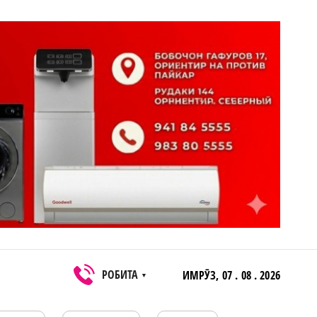
РОБИТА
ИМРӮЗ,
07 . 08 . 2026
▼