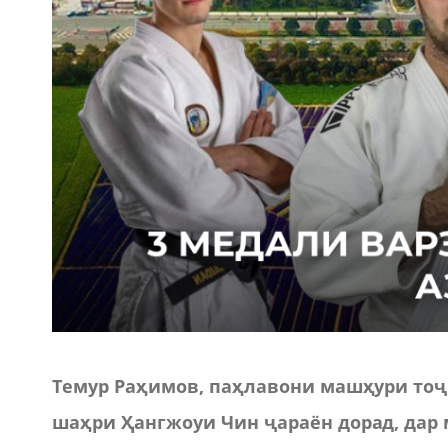
Темур Ра
ҳ
имов
,
па
ҳ
лавони
маш
ҳ
ури
то
ҷ
ша
ҳ
ри
Ҳ
ангжоуи
Чин
ҷ
араён
дорад
,
дар