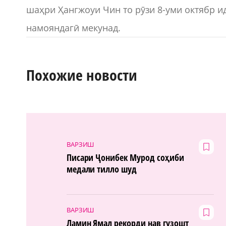
шаҳри Ҳангжоуи Чин то рӯзи 8-уми октябр и
намояндагӣ мекунад.
Похожие новости
ВАРЗИШ
Писари Ҷонибек Мурод соҳиби
медали тилло шуд
ВАРЗИШ
Ламин Ямал рекорди нав гузошт