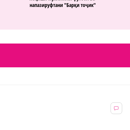
напазируфтани "Барқи тоҷик"