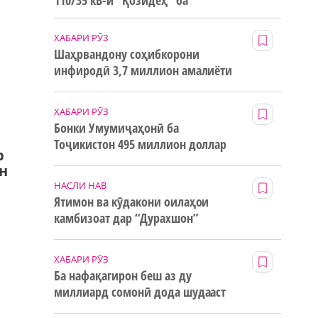
110/35 кВ-и “Қозидеҳ” ба
н
истифода дода мешавад
ХАБАРИ РӮЗ
Шаҳрвандону соҳибкорони
инфиродӣ 3,7 миллион амалиёти
ғайринақдӣ анҷом додаанд
ХАБАРИ РӮЗ
Бонки Умумиҷаҳонӣ ба
Тоҷикистон 495 миллион доллар
р
маблағи грантӣ додааст
н
НАСЛИ НАВ
Ятимон ва кӯдакони оилаҳои
камбизоат дар “Дурахшон”
истироҳат мекунанд
ХАБАРИ РӮЗ
Ба нафақагирон беш аз ду
миллиард сомонӣ дода шудааст
р