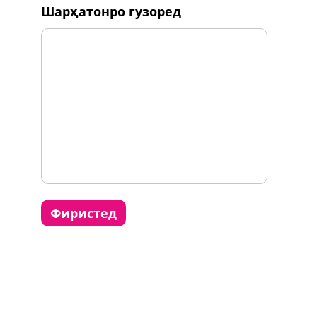
шарҳатонро гузоред
фиристед