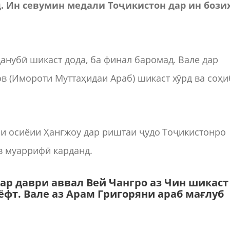
д
.
Ин
севумин
медали
То
ҷ
икистон
дар
ин
бози
анубӣ шикаст дода, ба финал баромад. Вале дар
 (Имороти Муттаҳидаи Араб) шикаст хӯрд ва соҳи
ои осиёии Ҳангжоу дар риштаи ҷудо Тоҷикистонро
 муаррифӣ карданд.
дар даври аввал Вей Чангро аз Чин шикаст
ёфт. Вале аз Арам Григоряни араб мағлуб