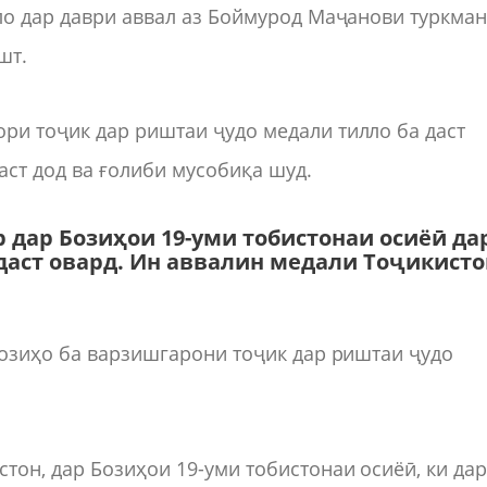
ло дар даври аввал аз Боймурод Маҷанови туркма
шт.
ри тоҷик дар риштаи ҷудо медали тилло ба даст
аст дод ва ғолиби мусобиқа шуд.
 дар Бозиҳои 19-уми тобистонаи осиёӣ да
даст овард. Ин аввалин медали Тоҷикисто
бозиҳо ба варзишгарони тоҷик дар риштаи ҷудо
тон, дар Бозиҳои 19-уми тобистонаи осиёӣ, ки да