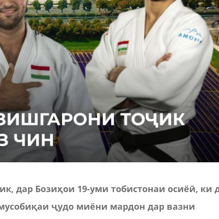
ик
,
дар
Бози
ҳ
ои
19-
уми
тобистонаи
осиё
ӣ
,
ки
мусоби
қ
аи
ҷ
удо
миёни
мардон
дар
вазни