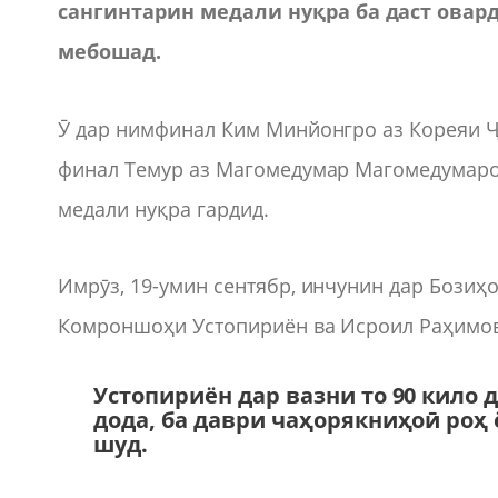
сангинтарин
медали
ну
қ
ра
ба
даст
овар
мебошад
.
Ӯ дар нимфинал Ким Минйонгро аз Кореяи Ҷ
финал Темур аз Магомедумар Магомедумаров
медали нуқра гардид.
Имрӯз, 19-умин сентябр, инчунин дар Бозиҳ
Комроншоҳи Устопириён ва Исроил Раҳимов
Устопириён дар вазни то 90 кило 
дода, ба даври чаҳорякниҳоӣ роҳ 
шуд.