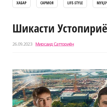
ХАБАР
САРМОЯ
LIFE-STYLE
МУҲО
Шикасти Устопириё
26.09.2023
Мирсаид Сатториён