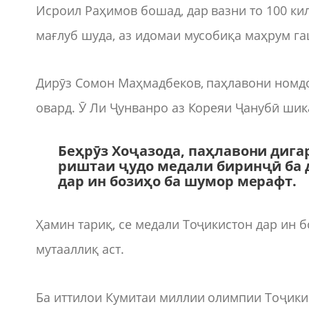
Исроил Раҳимов бошад, дар вазни то 100 ки
мағлуб шуда, аз идомаи мусобиқа маҳрум га
Дирӯз Сомон Маҳмадбеков, паҳлавони номдо
овард. Ӯ Ли Ҷунванро аз Кореяи Ҷанубӣ шик
Беҳрӯз Хоҷазода, паҳлавони дигар
риштаи ҷудо медали биринҷӣ ба 
дар ин бозиҳо ба шумор мерафт.
Ҳамин тариқ, се медали Тоҷикистон дар ин 
мутааллиқ аст.
Ба иттилои Кумитаи миллии олимпии Тоҷикис