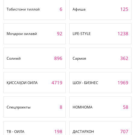
6
125
Тобистони тиллоӣ
Афиша
92
1238
Моҷарои оилавӣ
LIFE-STYLE
896
362
Солимӣ
Сармоя
4719
1969
ҚИССАҲОИ ОИЛА
ШОУ - БИЗНЕС
8
58
Спецпроекты
НОМНОМА
198
707
ТВ - ОИЛА
ДАСТАРХОН