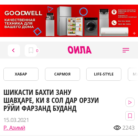
ХАБАР
САРМОЯ
LIFE-STYLE
М
ШИКАСТИ БАХТИ ЗАНУ
ШАВҲАРЕ, КИ 8 СОЛ ДАР ОРЗУИ
РӮЙИ ФАРЗАНД БУДАНД
15.03.2021
Р. Азимӣ
2243