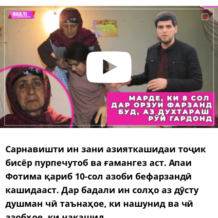
Сарнавишти ин зани азияткашидаи тоҷик
бисёр пурпечутоб ва ғамангез аст. Апаи
Фотима қариб 10-сол азоби бефарзандӣ
кашидааст. Дар бадали ин солҳо аз дӯсту
душман чӣ таънаҳое, ки нашунид ва чӣ
азобҳое, ки накашид.