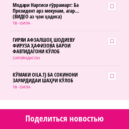
Модари Наргиси ғӯррамарг: Ба
Президент арз мекунам, агар...
(ВИДЕО аз ҷои ҳодиса)
ТВ - ОИЛА
ГИРЯИ АФЗАЛШОҲ ШОДИЕВУ
ФИРУЗА ҲАФИЗОВА БАРОИ
ФАВТИДАГОНИ КӮЛОБ
САРОЯНДАГОН
КӮМАКИ OILA.TJ БА СОКИНОНИ
ЗАРАРДИДАИ ШАҲРИ КӮЛОБ
ТВ - ОИЛА
Поделиться новостью