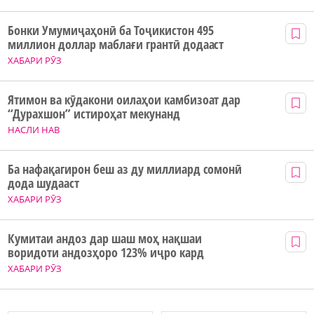
Бонки Умумиҷаҳонӣ ба Тоҷикистон 495
миллион доллар маблағи грантӣ додааст
ХАБАРИ РӮЗ
Ятимон ва кӯдакони оилаҳои камбизоат дар
“Дурахшон” истироҳат мекунанд
НАСЛИ НАВ
Ба нафақагирон беш аз ду миллиард сомонӣ
дода шудааст
ХАБАРИ РӮЗ
Кумитаи андоз дар шаш моҳ нақшаи
воридоти андозҳоро 123% иҷро кард
ХАБАРИ РӮЗ