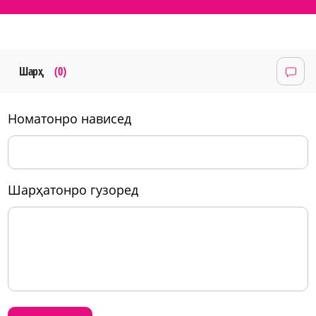
Шарҳ
(0)
номатонро нависед
шарҳатонро гузоред