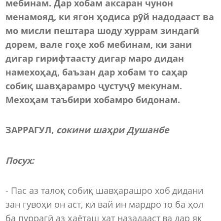
мебинам. Дар хобам аксаран чунон
менамояд, ки ягон ҳодиса рӯй надодааст ва
мо мисли пештара шоду хуррам зиндагӣ
дорем, вале гоҳе хоб мебинам, ки зани
дигар гирифтаасту дигар маро дидан
намехоҳад, баъзан дар хобам то саҳар
собиқ шавҳарамро ҷустуҷӯ мекунам.
Мехоҳам таъбири хобамро бидонам.
ЗАРРАГУЛ,
сокини шаҳри Душанбе
Посух:
- Пас аз талоқ собиқ шавҳарашро хоб дидани
зан гувоҳи он аст, ки вай ин мардро то ба ҳол
ба пуррагӣ аз ҳаёташ хат назадааст ва дар як