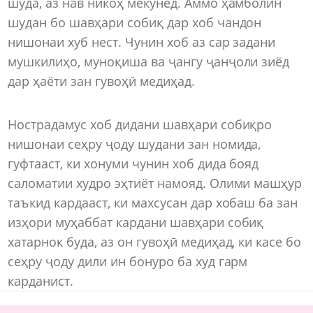
шуда, аз нав никоҳ мекунед. Аммо ҳамболин
шудан бо шавҳари собиқ дар хоб чандон
нишонаи хуб нест. Чунин хоб аз сар задани
мушкилиҳо, муноқиша ва ҷангу ҷанҷоли зиёд
дар ҳаёти зан гувоҳӣ медиҳад.
Нострадамус хоб дидани шавҳари собиқро
нишонаи сеҳру ҷоду шудани зан номида,
гуфтааст, ки хонуми чунин хоб дида бояд
саломатии худро эҳтиёт намояд. Олими машҳур
таъкид кардааст, ки махсусан дар хобаш ба зан
изҳори муҳаббат кардани шавҳари собиқ
хатарнок буда, аз он гувоҳӣ медиҳад, ки касе бо
сеҳру ҷоду дили ин бонуро ба худ гарм
карданист.