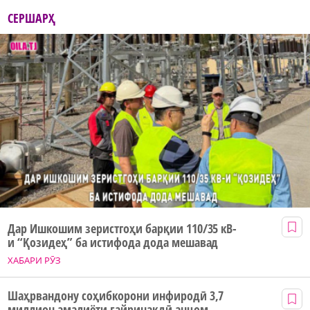
СЕРШАРҲ
Дар Ишкошим зеристгоҳи барқии 110/35 кВ-
и “Қозидеҳ” ба истифода дода мешавад
ХАБАРИ РӮЗ
Шаҳрвандону соҳибкорони инфиродӣ 3,7
миллион амалиёти ғайринақдӣ анҷом