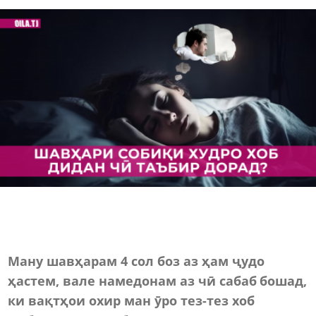
Ману шавҳарам 4 сол боз аз ҳам ҷудо
ҳастем, вале намедонам аз чӣ сабаб бошад,
ки вақтҳои охир ман ӯро тез-тез хоб