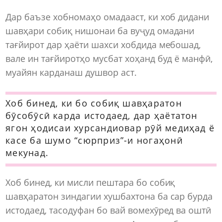
Дар баъзе хобномаҳо омадааст, ки хоб дидани
шавҳари собиқ нишонаи ба вуҷуд омадани
тағйирот дар ҳаёти шахси хобдида мебошад,
вале ин тағйиротҳо мусбат хоҳанд буд ё манфӣ,
муайян карданаш душвор аст.
Хоб бинед, ки бо собиқ шавҳаратон
бӯсобӯсӣ карда истодаед, дар ҳаётатон
ягон ҳодисаи хурсандиовар рӯй медиҳад ё
касе ба шумо “сюрприз”-и ногаҳонӣ
мекунад.
Хоб бинед, ки мисли пештара бо собиқ
шавҳаратон зиндагии хушбахтона ба сар бурда
истодаед, тасодуфан бо вай вомехӯред ва оштӣ