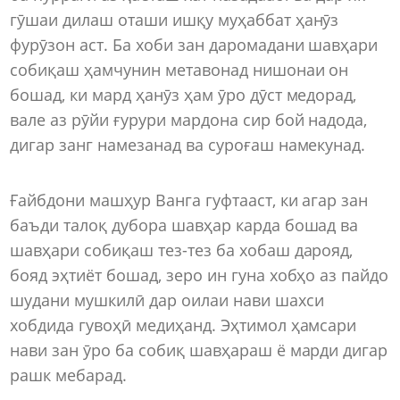
гӯшаи дилаш оташи ишқу муҳаббат ҳанӯз
фурӯзон аст. Ба хоби зан даромадани шавҳари
собиқаш ҳамчунин метавонад нишонаи он
бошад, ки мард ҳанӯз ҳам ӯро дӯст медорад,
вале аз рӯйи ғурури мардона сир бой надода,
дигар занг намезанад ва суроғаш намекунад.
Ғайбдони машҳур Ванга гуфтааст, ки агар зан
баъди талоқ дубора шавҳар карда бошад ва
шавҳари собиқаш тез-тез ба хобаш дарояд,
бояд эҳтиёт бошад, зеро ин гуна хобҳо аз пайдо
шудани мушкилӣ дар оилаи нави шахси
хобдида гувоҳӣ медиҳанд. Эҳтимол ҳамсари
нави зан ӯро ба собиқ шавҳараш ё марди дигар
рашк мебарад.