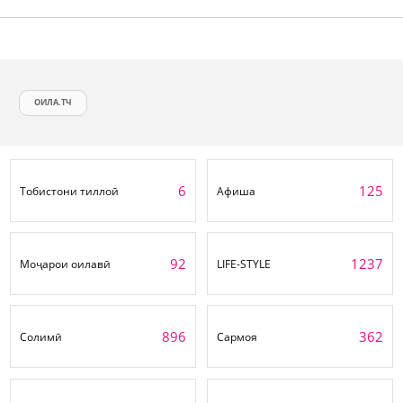
ОИЛА.ТЧ
6
125
Тобистони тиллоӣ
Афиша
92
1237
Моҷарои оилавӣ
LIFE-STYLE
896
362
Солимӣ
Сармоя