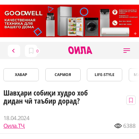
ХАБАР
САРМОЯ
LIFE-STYLE
М
Шавҳари собиқи худро хоб
дидан чӣ таъбир дорад?
18.04.2024
Оила.ТҶ
6388