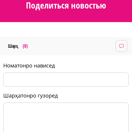
Поделиться новостью
Шарҳ
(0)
номатонро нависед
шарҳатонро гузоред