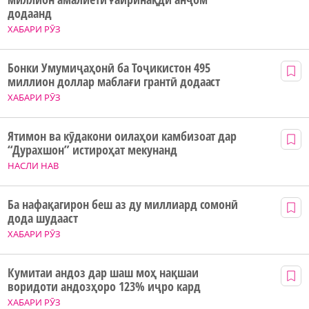
додаанд
ХАБАРИ РӮЗ
Бонки Умумиҷаҳонӣ ба Тоҷикистон 495
миллион доллар маблағи грантӣ додааст
ХАБАРИ РӮЗ
Ятимон ва кӯдакони оилаҳои камбизоат дар
“Дурахшон” истироҳат мекунанд
НАСЛИ НАВ
Ба нафақагирон беш аз ду миллиард сомонӣ
дода шудааст
ХАБАРИ РӮЗ
Кумитаи андоз дар шаш моҳ нақшаи
воридоти андозҳоро 123% иҷро кард
ХАБАРИ РӮЗ