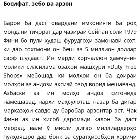
Босифат, зебо ва арзон
Барои ба даст овардани имконияти ба роҳ
мондани тиҷорат дар ҷазираи Сейпан соли 1979
Фини бо пули худаш фурудгоҳи замонавӣ сохт,
ки дар сохтмони он беш аз 5 миллион доллар
сарф шудааст. Ин марди корчаллон ҳамчунин
молики силсиламағозаҳои машҳури «Duty Free
Shops» мебошад, ки молҳои он ба доираи
молҳои аз андози аксизӣ озод ворид мешаванд.
Азбаски аз ин молҳо андоз ситонида
намешавад, нархи маҳсулоташ назар ба дигар
марказҳои савдо ду баробар арзонтар аст. Чак
Фини аз ин ҳисоб даромади калон ба даст
меорад, вале ӯ мисли дигар миллиардерҳо
пулҳояшро дар бонк ва суратҳисобҳои хориҷӣ