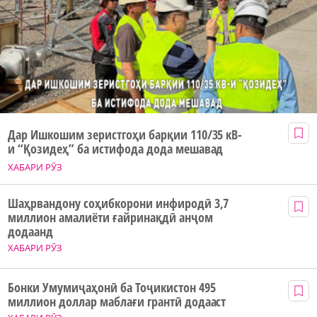
Дар Ишкошим зеристгоҳи барқии 110/35 кВ-
и “Қозидеҳ” ба истифода дода мешавад
ХАБАРИ РӮЗ
Шаҳрвандону соҳибкорони инфиродӣ 3,7
миллион амалиёти ғайринақдӣ анҷом
додаанд
ХАБАРИ РӮЗ
Бонки Умумиҷаҳонӣ ба Тоҷикистон 495
миллион доллар маблағи грантӣ додааст