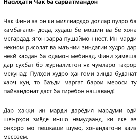
Насиҳати Чак ба сарватмандон
Чак Фини аз он ки миллиардҳо доллар пулро ба
камбағалон дода, худаш бе мошин ва бе хона
мегардад, ягон зарра пушаймон нест. Ин марди
некном рисолат ва маънии зиндагии худро дар
некӣ кардан ба одамон мебинад. Фини ҳамеша
дар суҳбат бо журналистон як ҷумларо такрор
мекунад: Пулҳои худро ҳангоми зинда буданат
харҷ кун, то баъди маргат барои мероси ту
пайвандонат даст ба гиребон нашаванд!
Дар ҳаққи ин марди дарёдил мардуми одӣ
шеърҳои зиёде иншо намудаанд, ки яке аз
онҳоро мо пешкаши шумо, хонандагони азиз
месозем.