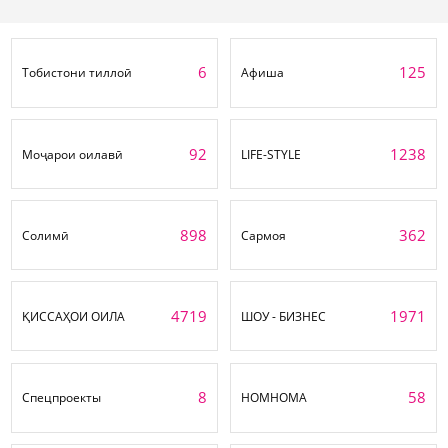
6
125
Тобистони тиллоӣ
Афиша
92
1238
Моҷарои оилавӣ
LIFE-STYLE
898
362
Солимӣ
Сармоя
4719
1971
ҚИССАҲОИ ОИЛА
ШОУ - БИЗНЕС
8
58
Спецпроекты
НОМНОМА