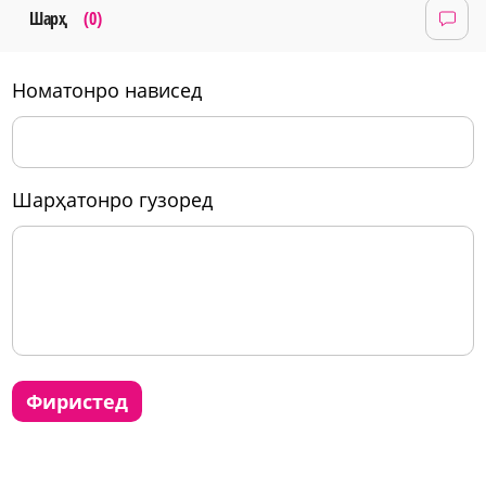
Шарҳ
(0)
номатонро нависед
шарҳатонро гузоред
фиристед