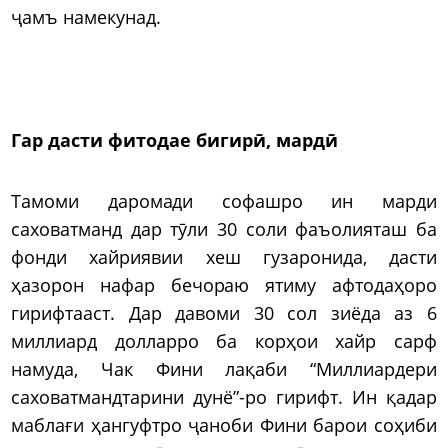
ҷамъ намекунад.
Гар дасти фитодае бигирӣ, мардӣ
Тамоми даромади софашро ин марди
саховатманд дар тӯли 30 соли фаъолияташ ба
фонди хайриявии хеш гузаронида, дасти
ҳазорон нафар бечораю ятиму афтодаҳоро
гирифтааст. Дар давоми 30 сол зиёда аз 6
миллиард долларро ба корҳои хайр сарф
намуда, Чак Фини лақаби “Миллиардери
саховатмандтарини дунё”-ро гирифт. Ин қадар
маблағи ҳангуфтро ҷаноби Фини барои соҳиби