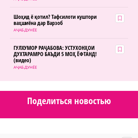
Шоҳид ё қотил? Тафсилоти куштори
ваҳшиёна дар Варзоб
АҶАБ ДУНЁЕ
ГУЛХУМОР РАҶАБОВА: УСТУХОНҲОИ
ДУХТАРАМРО БАЪДИ 5 МОҲ ЁФТАНД!
(видео)
АҶАБ ДУНЁЕ
Поделиться новостью