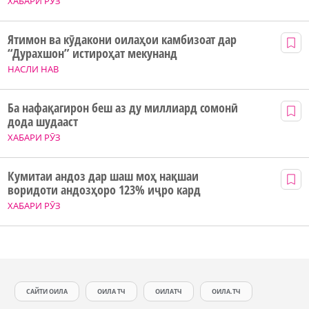
ХАБАРИ РӮЗ
Ятимон ва кӯдакони оилаҳои камбизоат дар
“Дурахшон” истироҳат мекунанд
НАСЛИ НАВ
Ба нафақагирон беш аз ду миллиард сомонӣ
дода шудааст
ХАБАРИ РӮЗ
Кумитаи андоз дар шаш моҳ нақшаи
воридоти андозҳоро 123% иҷро кард
ХАБАРИ РӮЗ
САЙТИ ОИЛА
ОИЛА ТЧ
ОИЛАТЧ
ОИЛА.ТЧ