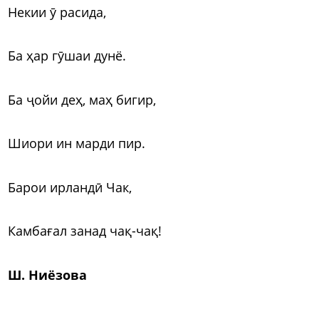
Некии ӯ расида,
Ба ҳар гӯшаи дунё.
Ба ҷойи деҳ, маҳ бигир,
Шиори ин марди пир.
Барои ирландӣ Чак,
Камбағал занад чақ-чақ!
Ш. Ниёзова