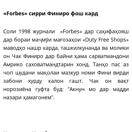
«Forbes» сирри Финиро фош кард
Соли 1998 журнали «Forbes» дар саҳифаҳояш
дар бораи маҷмӯи мағозаҳои «Duty Free Shops»
маводҳо нашр карда, ташкилкунанда ва молики
он Чак Финиро дар байни ҳама сарватмандони
Амрико саховатмандтарин хонд. Танҳо пас аз
чоп шудани мақолаи мазкур номи Фини вирди
забони хурду калон гашт. Чак он вақт
норозиёна гуфта буд: “Акнун мо дар мадди
назари ҳамагонем”.