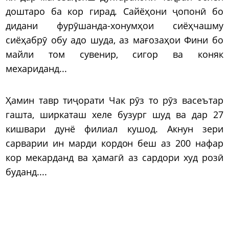
доштаро ба кор гирад. Сайёҳони ҷопонӣ бо
дидани фурӯшанда-хонумҳои сиёҳчашму
сиёҳабрӯ обу адо шуда, аз мағозаҳои Фини бо
майли том сувенир, сигор ва коняк
мехариданд...
Ҳамин тавр тиҷорати Чак рӯз то рӯз васеътар
гашта, ширкаташ хеле бузург шуд ва дар 27
кишвари дунё филиал кушод. Акнун зери
сарварии ин марди кордон беш аз 200 нафар
кор мекарданд ва ҳамагӣ аз сардори худ розӣ
буданд....