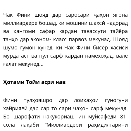
Чак Фини шояд дар саросари ҷаҳон ягона
миллиардере бошад, ки мошини шахсӣ надорад
ва ҳангоми сафар кардан тавассути тайёра
танҳо дар эконом- класс парвоз мекунад. Шояд
шумо гумон кунед, ки Чак Фини бисёр хасиси
мурда аст ва пул сарф кардан намехоҳад, вале
ғалат мекунед...
Ҳотами Тойи асри нав
Фини пулҳояшро дар лоиҳаҳои гуногуни
хайриявӣ дар сар то сари ҷаҳон сарф мекунад.
Бо шарофати накӯкориаш ин мӯйсафеди 81-
сола лақаби “Миллиардери раҳмдилтарини