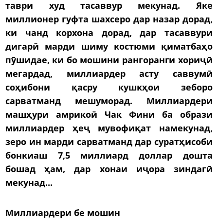
таври худ тасаввур мекунад. Яке
миллионер гуфта шахсеро дар назар дорад,
ки чанд корхона дорад, дар тасаввури
дигарӣ марди шиму костюми қиматбаҳо
пӯшидае, ки бо мошини рангоранги хориҷӣ
мегардад, миллиардер асту саввумӣ
соҳибони қасру кушкҳои зеборо
сарватманд мешуморад. Миллиардери
машҳури амрикоӣ Чак Фини ба образи
миллиардер ҳеҷ мувофиқат намекунад,
зеро ин марди сарватманд дар суратҳисоби
бонкиаш 7,5 миллиард доллар дошта
бошад ҳам, дар хонаи иҷора зиндагӣ
мекунад...
Миллиардери бе мошин