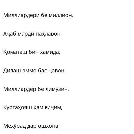
Миллиардери бе миллион,
Аҷаб марди паҳлавон,
Қоматаш бин хамида,
Дилаш аммо бас ҷавон.
Миллиардер бе лимузин,
Куртаҳояш ҳам ғиҷим,
Мехӯрад дар ошхона,