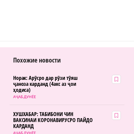
Похожие новости
Норак: Арӯсро дар рӯзи тӯяш
ҷаноза карданд (4акс аз ҷои
ҳодиса)
АҶАБ ДУНЁЕ
ХУШХАБАР: ТАБИБОНИ ЧИН
ВАКСИНАИ КОРОНАВИРУСРО ПАЙДО
КАРДАНД
АҶАБ ДУНЁЕ