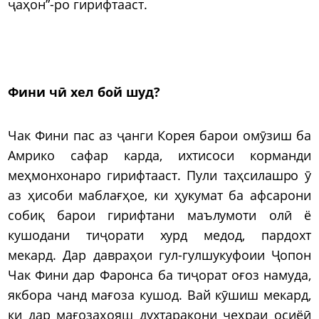
ҷаҳон”-ро гирифтааст.
Фини чӣ хел бой шуд?
Чак Фини пас аз ҷанги Корея барои омӯзиш ба
Амрико сафар карда, ихтисоси корманди
меҳмонхонаро гирифтааст. Пули таҳсилашро ӯ
аз ҳисоби маблағҳое, ки ҳукумат ба афсарони
собиқ барои гирифтани маълумоти олӣ ё
кушодани тиҷорати хурд медод, пардохт
мекард. Дар давраҳои гул-гулшукуфоии Ҷопон
Чак Фини дар Фаронса ба тиҷорат оғоз намуда,
якбора чанд мағоза кушод. Вай кӯшиш мекард,
ки дар мағозаҳояш духтаракони чеҳраи осиёӣ