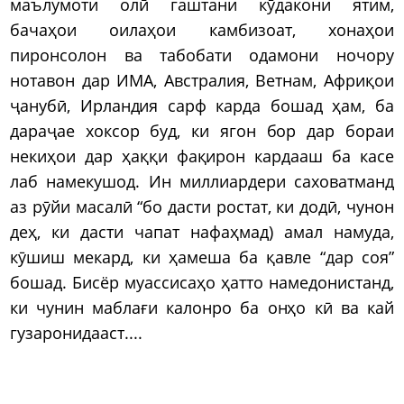
маълумоти олӣ гаштани кӯдакони ятим,
бачаҳои оилаҳои камбизоат, хонаҳои
пиронсолон ва табобати одамони ночору
нотавон дар ИМА, Австралия, Ветнам, Африқои
ҷанубӣ, Ирландия сарф карда бошад ҳам, ба
дараҷае хоксор буд, ки ягон бор дар бораи
некиҳои дар ҳаққи фақирон кардааш ба касе
лаб намекушод. Ин миллиардери саховатманд
аз рӯйи масалӣ “бо дасти ростат, ки додӣ, чунон
деҳ, ки дасти чапат нафаҳмад) амал намуда,
кӯшиш мекард, ки ҳамеша ба қавле “дар соя”
бошад. Бисёр муассисаҳо ҳатто намедонистанд,
ки чунин маблағи калонро ба онҳо кӣ ва кай
гузаронидааст....