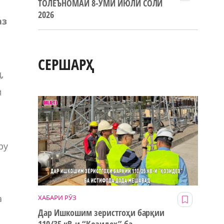
ТОЛЕЪНОМАИ 8-УМИ ИЮЛИ СОЛИ
2026
аз
СЕРШАРҲ
,
ӣ
ру
а
ХАБАРИ РӮЗ
Дар Ишкошим зеристгоҳи барқии