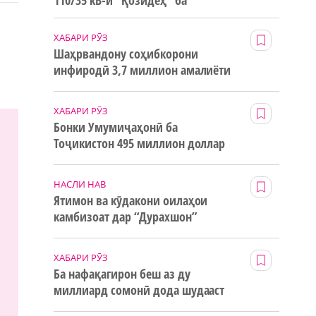
110/35 кВ-и “Қозидеҳ” ба
истифода дода мешавад
ХАБАРИ РӮЗ
Шаҳрвандону соҳибкорони
инфиродӣ 3,7 миллион амалиёти
ғайринақдӣ анҷом додаанд
ХАБАРИ РӮЗ
Бонки Умумиҷаҳонӣ ба
Тоҷикистон 495 миллион доллар
маблағи грантӣ додааст
НАСЛИ НАВ
Ятимон ва кӯдакони оилаҳои
камбизоат дар “Дурахшон”
истироҳат мекунанд
ХАБАРИ РӮЗ
Ба нафақагирон беш аз ду
миллиард сомонӣ дода шудааст