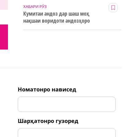
ХАБАРИ РӮЗ
Кумитаи андоз дар шаш моҳ
нақшаи воридоти андозҳоро
123% иҷро кард
номатонро нависед
шарҳатонро гузоред