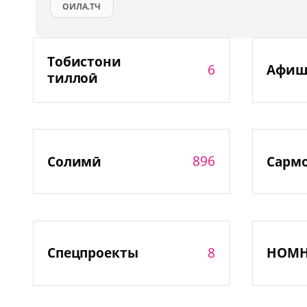
ОИЛА.ТЧ
Тобистони
6
Афиш
тиллоӣ
896
Солимӣ
Сарм
8
Спецпроекты
НОМ