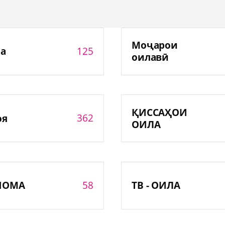
Моҷарои
125
а
оилавӣ
ҚИССАҲОИ
362
оя
ОИЛА
58
НОМА
ТВ - ОИЛА