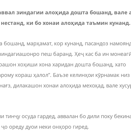
 аввал зиндагии алоҳида дошта бошанд, вале 
нестанд, ки бо хонаи алоҳида таъмин кунанд.
 бошанд, марҳамат, кор кунанд, пасандоз намоянд
зиндагиашонро пеш баранд. Ҳеҷ кас ба ин монеаг
урашон хоҳиши хона харидан дошта бошанд, хато
ҳарому кораш ҳалол”. Баъзе келинҳои кӯрнамак низ
нағз, дилакашон хонаи алоҳида мехоҳад, вале хусу
ии тинҷу осуда гардед, аввалан бо дили поку бекин
ҷо ореду дуои неки онҳоро гиред.