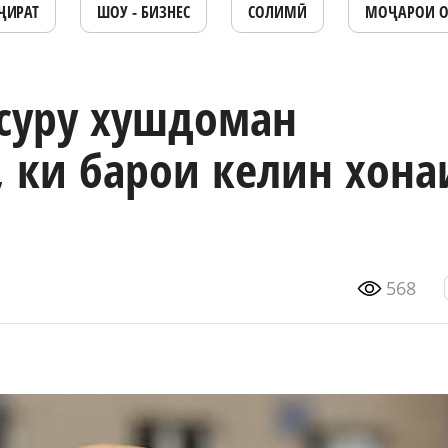
ҶИРАТ
ШОУ - БИЗНЕС
СОЛИМӢ
МОҶАРОИ 
усуру хушдоман
, ки барои келин хона
568