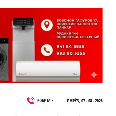
РОБИТА
ИМРӮЗ,
07 . 08 . 2026
▼