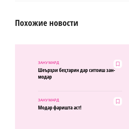
Похожие новости
ЗАНУ МАРД
Шеърҳои беҳтарин дар ситоиш зан-
модар
ЗАНУ МАРД
Модар фаришта аст!