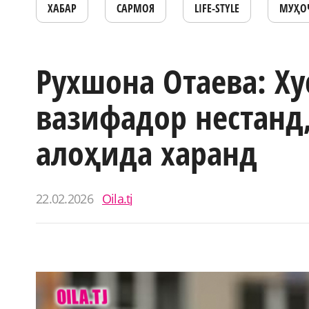
ХАБАР
САРМОЯ
LIFE-STYLE
МУҲО
Рухшона Отаева: Х
вазифадор нестанд
алоҳида харанд
22.02.2026
Oila.tj