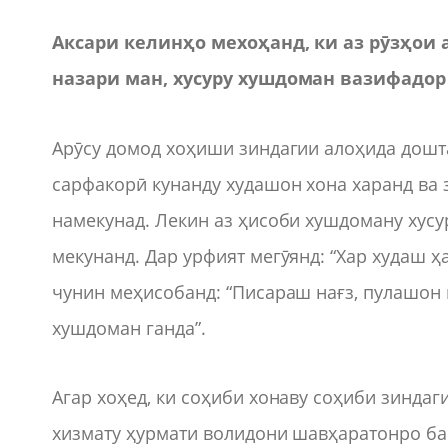
Аксари келинҳо мехоҳанд, ки аз рӯзҳои
назари ман, хусуру хушдоман вазифадор 
Арӯсу домод хоҳиши зиндагии алоҳида дошта
сарфакорӣ кунанду худашон хона харанд ва 
намекунад. Лекин аз ҳисоби хушдоману хус
мекунанд. Дар урфият мегӯянд: “Хар худаш 
чунин меҳисобанд: “Писараш нағз, пулашон 
хушдоман ганда”.
Агар хоҳед, ки соҳиби хонаву соҳиби зиндаг
хизмату ҳурмати волидони шавҳаратонро ба 