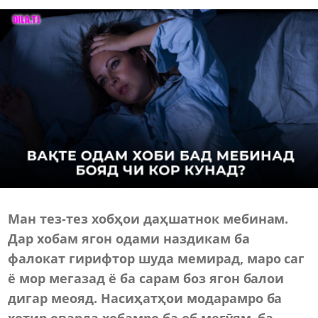
Ман тез-тез хобҳои даҳшатнок мебинам.
Дар хобам ягон одами наздикам ба
фалокат гирифтор шуда мемирад, маро саг
ё мор мегазад ё ба сарам боз ягон балои
дигар меояд. Насиҳатҳои модарамро ба
хотир оварда хобамро ба об мегӯям, ба