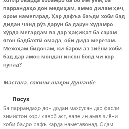
паррандаҳо дон медиҳам, аммо дилам ҳеҷ
ором намегирад. Ҳар дафъа баъди хоби бад
дидан чанд рӯз дарун ба дарун худамро
хӯрда мегардам ва дар ҳақиқат ба сарам
ягон бадбахтӣ омада, оби дида мерезам.
Мехоҳам бидонам, ки барои аз зиёни хоби
бад дар амон мондан инсон бояд чи кор
кунад?
Мастона, сокини шаҳри Душанбе
Посух
Ба паррандаҳо дон додан махсусан дар фасли
зимистон кори савоб аст, вале ин амал зиёни
хоби бадро рафъ карда наметавонад. Одам