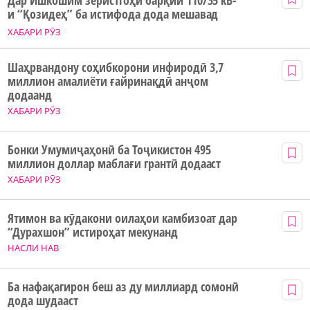
Дар Ишкошим зеристгоҳи барқии 110/35 кВ-
и “Қозидеҳ” ба истифода дода мешавад
ХАБАРИ РӮЗ
Шаҳрвандону соҳибкорони инфиродӣ 3,7
миллион амалиёти ғайринақдӣ анҷом
додаанд
ХАБАРИ РӮЗ
Бонки Умумиҷаҳонӣ ба Тоҷикистон 495
миллион доллар маблағи грантӣ додааст
ХАБАРИ РӮЗ
Ятимон ва кӯдакони оилаҳои камбизоат дар
“Дурахшон” истироҳат мекунанд
НАСЛИ НАВ
Ба нафақагирон беш аз ду миллиард сомонӣ
дода шудааст