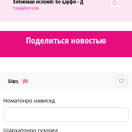
Хобномаи исломӣ: бо ҳарфи - Д
ТАЪБИРИ ХОБ
Поделиться новостью
Шарҳ
(0)
номатонро нависед
шарҳатонро гузоред