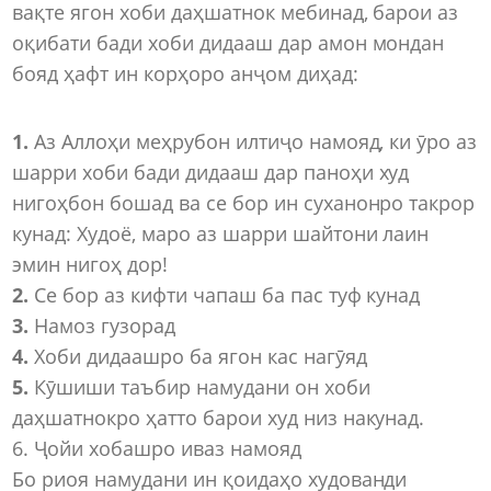
вақте ягон хоби даҳшатнок мебинад, барои аз
оқибати бади хоби дидааш дар амон мондан
бояд ҳафт ин корҳоро анҷом диҳад:
1.
Аз Аллоҳи меҳрубон илтиҷо намояд, ки ӯро аз
шарри хоби бади дидааш дар паноҳи худ
нигоҳбон бошад ва се бор ин суханонро такрор
кунад: Худоё, маро аз шарри шайтони лаин
эмин нигоҳ дор!
2.
Се бор аз кифти чапаш ба пас туф кунад
3.
Намоз гузорад
4.
Хоби дидаашро ба ягон кас нагӯяд
5.
Кӯшиши таъбир намудани он хоби
даҳшатнокро ҳатто барои худ низ накунад.
6. Ҷойи хобашро иваз намояд
Бо риоя намудани ин қоидаҳо худованди