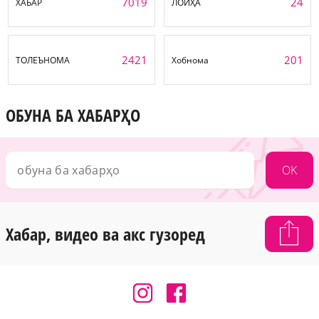
7019
24
ХАБАР
ЛОИҲА
2421
201
ТОЛЕЪНОМА
Хобнома
ОБУНА БА ХАБАРҲО
OK
Хабар, видео ва акс гузоред