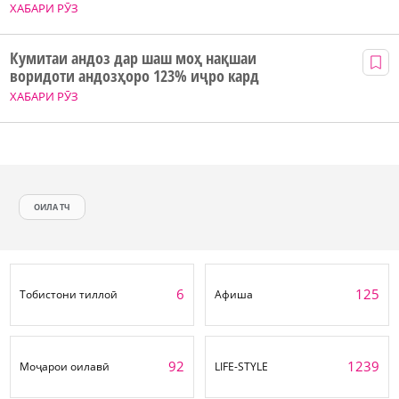
ХАБАРИ РӮЗ
Кумитаи андоз дар шаш моҳ нақшаи
воридоти андозҳоро 123% иҷро кард
ХАБАРИ РӮЗ
ОИЛА ТЧ
6
125
Тобистони тиллоӣ
Афиша
92
1239
Моҷарои оилавӣ
LIFE-STYLE