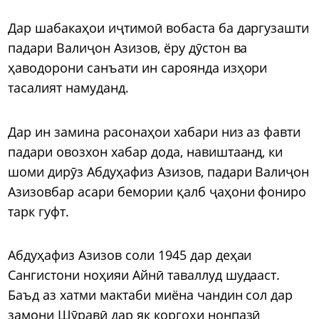
Дар шабакаҳои иҷтимоӣ вобаста ба даргузашти
падари Валиҷон Азизов, ёру дӯстон ва
ҳаводорони санъати ин сароянда изҳори
тасалият намуданд.
Дар ин замина расонаҳои хабари низ аз фавти
падари овозхон хабар дода, навиштаанд, ки
шоми дирӯз Абдуҳафиз Азизов, падари Валиҷон
Азизовбар асари бемории қалб ҷаҳони фониро
тарк гуфт.
Абдуҳафиз Азизов соли 1945 дар деҳаи
Сангистони ноҳияи Айнӣ таваллуд шудааст.
Баъд аз хатми мактаби миёна чандин сол дар
замони Шӯравӣ дар як коргоҳи нонпазӣ