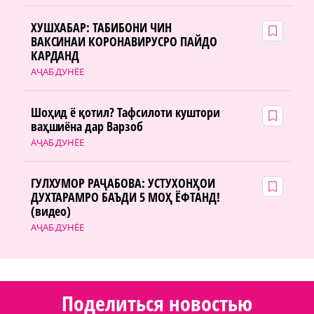
ХУШХАБАР: ТАБИБОНИ ЧИН
ВАКСИНАИ КОРОНАВИРУСРО ПАЙДО
КАРДАНД
АҶАБ ДУНЁЕ
Шоҳид ё қотил? Тафсилоти куштори
ваҳшиёна дар Варзоб
АҶАБ ДУНЁЕ
ГУЛХУМОР РАҶАБОВА: УСТУХОНҲОИ
ДУХТАРАМРО БАЪДИ 5 МОҲ ЁФТАНД!
(видео)
АҶАБ ДУНЁЕ
Поделиться новостью