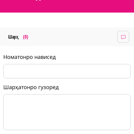
Шарҳ
(0)
номатонро нависед
шарҳатонро гузоред