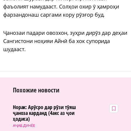
фаъолият намудааст. Солҳои охир ӯ ҳамроҳи
фарзандонаш саргами кору рӯзғор буд.
Ҷанозаи падари овозхон, зуҳри дирӯз дар деҳаи
Сангистони ноҳияи Айнӣ ба хок супорида
шудааст.
Похожие новости
Норак: Арӯсро дар рӯзи тӯяш
ҷаноза карданд (4акс аз ҷои
ҳодиса)
АҶАБ ДУНЁЕ