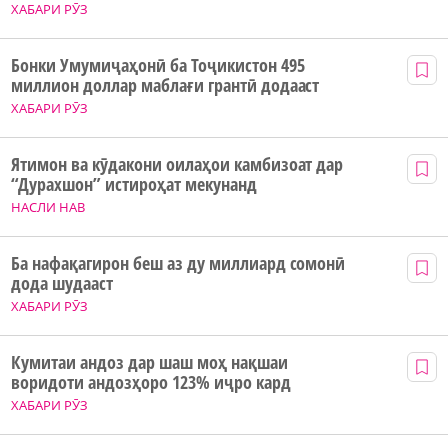
ХАБАРИ РӮЗ
Бонки Умумиҷаҳонӣ ба Тоҷикистон 495
миллион доллар маблағи грантӣ додааст
ХАБАРИ РӮЗ
Ятимон ва кӯдакони оилаҳои камбизоат дар
“Дурахшон” истироҳат мекунанд
НАСЛИ НАВ
Ба нафақагирон беш аз ду миллиард сомонӣ
дода шудааст
ХАБАРИ РӮЗ
Кумитаи андоз дар шаш моҳ нақшаи
воридоти андозҳоро 123% иҷро кард
ХАБАРИ РӮЗ