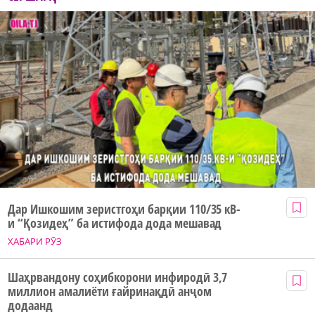
Дар Ишкошим зеристгоҳи барқии 110/35 кВ-
и “Қозидеҳ” ба истифода дода мешавад
ХАБАРИ РӮЗ
Шаҳрвандону соҳибкорони инфиродӣ 3,7
миллион амалиёти ғайринақдӣ анҷом
додаанд