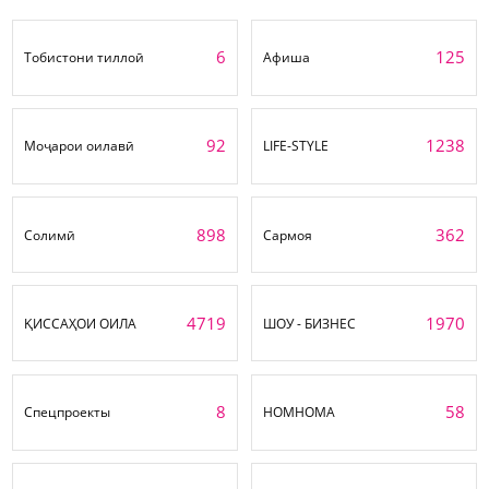
6
125
Тобистони тиллоӣ
Афиша
92
1238
Моҷарои оилавӣ
LIFE-STYLE
898
362
Солимӣ
Сармоя
4719
1970
ҚИССАҲОИ ОИЛА
ШОУ - БИЗНЕС
8
58
Спецпроекты
НОМНОМА