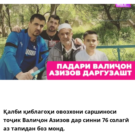
Қалби қиблагоҳи овозхони саршиноси
тоҷик Валиҷон Азизов дар синни 76 солагӣ
аз тапидан боз монд.