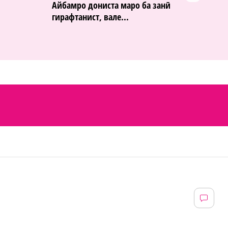
Айбамро дониста маро ба занӣ
гирафтанист, вале...