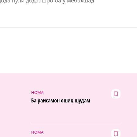
дода пули додаашро ба ӯ мебахшад.
НОМА
Ба раисамон ошиқ шудам
НОМА