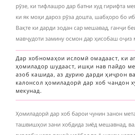
рӯзе, ки тифлашро дар батни худ гирифта ме
ки як моҳи дароз рӯза дошта, шабҳоро бо иб
Вақте ки дарди зодан сар мешавад, ганҷи бе
мавҷудоти замину осмон дар ҳисобаш оҷиз м
Дар хобномаҳои исломӣ омадааст, ки а
ҳомиладор шудааст, ишқи нав пайдо мек
азоб кашида, аз дурию дарди ҳиҷрон в
калонсол ҳомиладорӣ дар хоб чандон х
мекунад.
Ҳомиладорӣ дар хоб барои чунин занон мета
ташвишҳои зани хобдида зиёд мешавнад, ва