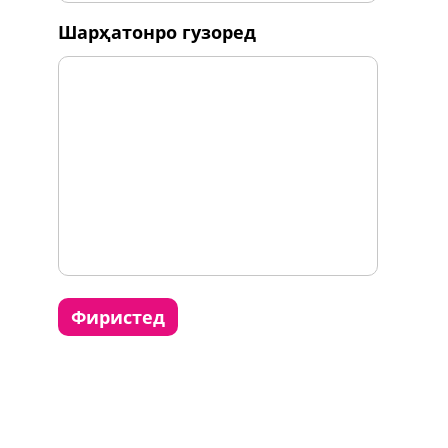
шарҳатонро гузоред
фиристед