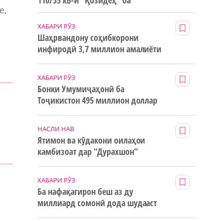
110/35 кВ-и “Қозидеҳ” ба
е,
истифода дода мешавад
ХАБАРИ РӮЗ
Шаҳрвандону соҳибкорони
инфиродӣ 3,7 миллион амалиёти
ғайринақдӣ анҷом додаанд
ХАБАРИ РӮЗ
Бонки Умумиҷаҳонӣ ба
Тоҷикистон 495 миллион доллар
е
маблағи грантӣ додааст
НАСЛИ НАВ
Ятимон ва кӯдакони оилаҳои
камбизоат дар “Дурахшон”
истироҳат мекунанд
ХАБАРИ РӮЗ
Ба нафақагирон беш аз ду
миллиард сомонӣ дода шудааст