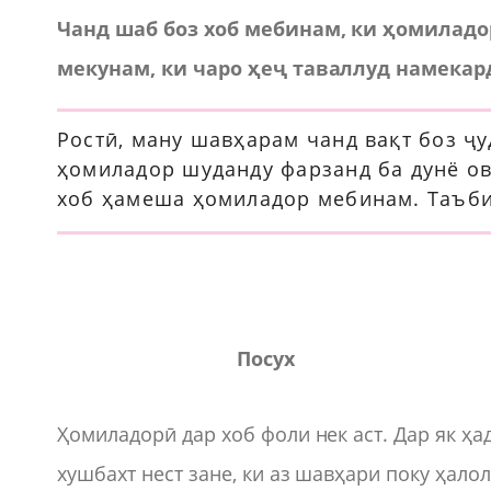
Чанд шаб боз хоб мебинам, ки ҳомиладо
мекунам, ки чаро ҳеҷ таваллуд намекар
Ростӣ, ману шавҳарам чанд вақт боз ҷу
ҳомиладор шуданду фарзанд ба дунё ов
хоб ҳамеша ҳомиладор мебинам. Таъби
Посух
Ҳомиладорӣ дар хоб фоли нек аст. Дар як ҳа
хушбахт нест зане, ки аз шавҳари поку ҳалол