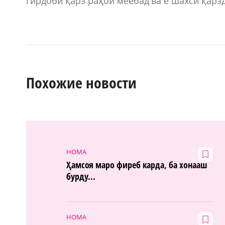
гирдоби қарз раҳоӣ меёбад ва ё шахси қарз
Похожие новости
НОМА
Ҳамсоя маро фиреб карда, ба хонааш
бурду...
НОМА