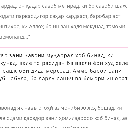
гардад, он қадар савоб мегирад, ки бо савоби шахс
одати парвардигор саҳар кардааст, баробар аст.
интиҳое, ки Аллоҳ ба ин зан ҳадя мекунад, тамоми
емонанд...”
гар зани ҷавони муҷаррад хоб бинад, ки
унад, вале то расидан ба васли ёри худ хел
а рашк оби дида мерезад. Аммо барои зани
уб набуда, ба дарду ран6ҷ ва беморӣ ишорат
вонад як навъ огоҳӣ аз ҷониби Аллоҳ бошад, ки
ле одами қарздор зани ҳомиладорро хоб бинад, аз