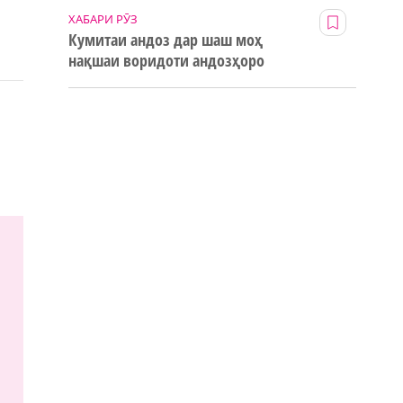
ХАБАРИ РӮЗ
Кумитаи андоз дар шаш моҳ
нақшаи воридоти андозҳоро
123% иҷро кард