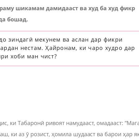
раму шикамам дамидааст ва худ ба худ фикр
да бошад.
до зиндагӣ мекунем ва аслан дар фикри
ардан нестам. Ҳайронам, ки чаро худро дар
ри хоби ман чист?
дис, ки Табаронӣ ривоят намудааст, омадааст: “Маг
аш, ки аз ӯ розист, ҳомила шудааст ва барои ҳар я