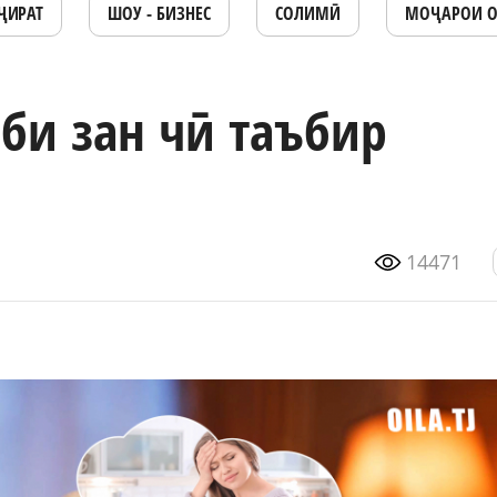
ҶИРАТ
ШОУ - БИЗНЕС
СОЛИМӢ
МОҶАРОИ 
би зан чӣ таъбир
14471