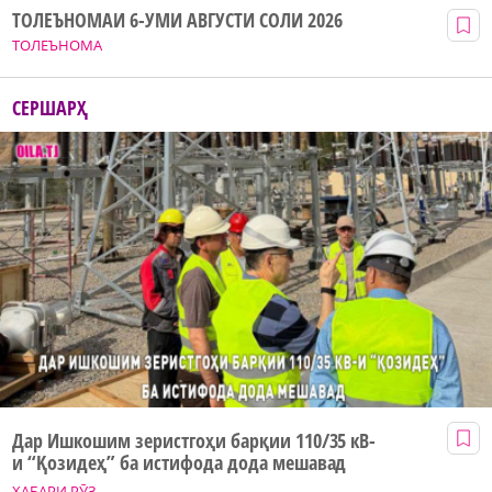
ТОЛЕЪНОМАИ 6-УМИ АВГУСТИ СОЛИ 2026
ТОЛЕЪНОМА
СЕРШАРҲ
Дар Ишкошим зеристгоҳи барқии 110/35 кВ-
и “Қозидеҳ” ба истифода дода мешавад
ХАБАРИ РӮЗ