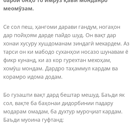
меомӯзам.
Се сол пеш, ҳангоми дарави гандум, ногаҳон
дар пойҳоям дарде пайдо шуд. Он вақт дар
хонаи хусуру хушдоманам зиндагӣ мекардем. Аз
тарси он ки мабодо суханҳои носазо шунавам ё
фикр кунанд, ки аз кор гурехтан мехоҳам,
хомӯш мондам. Дардро таҳаммул кардам ва
корамро идома додам.
Бо гузашти вақт дард бештар мешуд. Баъди як
сол, вақте ба баҳонаи дидорбинии падару
модарам омадам, ба духтур муроҷиат кардам.
Баъди муоина гуфтанд: