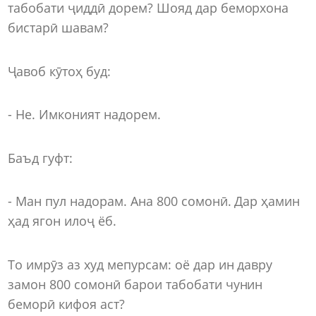
табобати ҷиддӣ дорем? Шояд дар беморхона
бистарӣ шавам?
Ҷавоб кӯтоҳ буд:
- Не. Имконият надорем.
Баъд гуфт:
- Ман пул надорам. Ана 800 сомонӣ. Дар ҳамин
ҳад ягон илоҷ ёб.
То имрӯз аз худ мепурсам: оё дар ин давру
замон 800 сомонӣ барои табобати чунин
беморӣ кифоя аст?