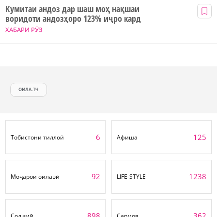
Кумитаи андоз дар шаш моҳ нақшаи
воридоти андозҳоро 123% иҷро кард
ХАБАРИ РӮЗ
ОИЛА.ТЧ
6
125
Тобистони тиллоӣ
Афиша
92
1238
Моҷарои оилавӣ
LIFE-STYLE
898
362
Солимӣ
Сармоя