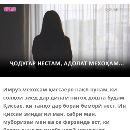
Имрӯз мехоҳам қиссаеро нақл кунам, ки
солҳои зиёд дар дилам нигоҳ дошта будам.
Қиссае, ки танҳо дар бораи беморӣ нест. Ин
қиссаи зиндагии ман, сабри ман,
муборизаи ман ва се фарзанде аст, ки
барои онҳо то имрӯз қавӣ монданро