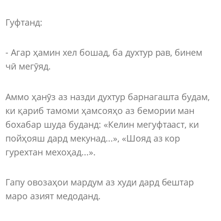
Гуфтанд:
- Агар ҳамин хел бошад, ба духтур рав, бинем
чӣ мегӯяд.
Аммо ҳанӯз аз назди духтур барнагашта будам,
ки қариб тамоми ҳамсояҳо аз бемории ман
бохабар шуда буданд: «Келин мегуфтааст, ки
пойҳояш дард мекунад...», «Шояд аз кор
гурехтан мехоҳад...».
Гапу овозаҳои мардум аз худи дард бештар
маро азият медоданд.