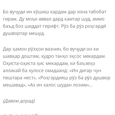
Бо вуҷуди ин кӯшиш кардам дар хона табобат
гирам. Ду моҳи аввал дард камтар шуд, аммо
баъд боз шиддат гирифт. Рӯз ба рӯз роҳгардӣ
душвортар мешуд.
Дар ҳамон рӯзҳои вазнин, бо вуҷуди он ки
шавҳар доштам, худро танҳо эҳсос мекардам.
Оҳиста-оҳиста ҳис мекардам, ки баъзеҳо
аллакай ба хулосе омадаанд: «Ин дигар чун
пештара нест», «Роҳгардияш рӯз ба рӯз душвор
мешавад», «Аз ин халос шудан лозим»...
(Давом дорад)