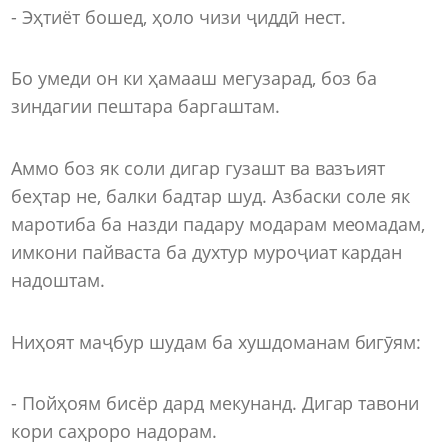
- Эҳтиёт бошед, ҳоло чизи ҷиддӣ нест.
Бо умеди он ки ҳамааш мегузарад, боз ба
зиндагии пештара баргаштам.
Аммо боз як соли дигар гузашт ва вазъият
беҳтар не, балки бадтар шуд. Азбаски соле як
маротиба ба назди падару модарам меомадам,
имкони пайваста ба духтур муроҷиат кардан
надоштам.
Ниҳоят маҷбур шудам ба хушдоманам бигӯям:
- Пойҳоям бисёр дард мекунанд. Дигар тавони
кори саҳроро надорам.