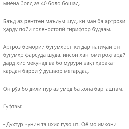
миёна бояд аз 40 боло бошад.
Баъд аз рентген маълум шуд, ки ман ба артрози
ҳарду пойи голеностопӣ гирифтор будаам.
Артроз бемории буғумҳост, ки дар натиҷаи он
буғумҳо фарсуда шуда, инсон ҳангоми роҳгардӣ
дард ҳис мекунад ва бо мурури вақт ҳаракат
кардан барои ӯ душвор мегардад.
Он рӯз бо дили пур аз умед ба хона баргаштам.
Гуфтам:
- Духтур чунин ташхис гузошт. Оё мо имкони