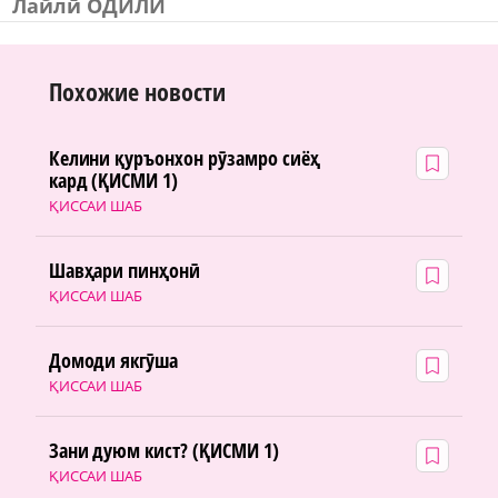
Лайлӣ ОДИЛӢ
Похожие новости
Келини қуръонхон рӯзамро сиёҳ
кард (ҚИСМИ 1)
ҚИССАИ ШАБ
Шавҳари пинҳонӣ
ҚИССАИ ШАБ
Домоди якгӯша
ҚИССАИ ШАБ
Зани дуюм кист? (ҚИСМИ 1)
ҚИССАИ ШАБ