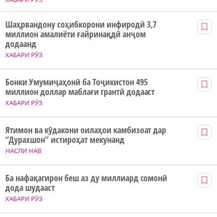
Шаҳрвандону соҳибкорони инфиродӣ 3,7
миллион амалиёти ғайринақдӣ анҷом
додаанд
ХАБАРИ РӮЗ
Бонки Умумиҷаҳонӣ ба Тоҷикистон 495
миллион доллар маблағи грантӣ додааст
ХАБАРИ РӮЗ
Ятимон ва кӯдакони оилаҳои камбизоат дар
“Дурахшон” истироҳат мекунанд
НАСЛИ НАВ
Ба нафақагирон беш аз ду миллиард сомонӣ
дода шудааст
ХАБАРИ РӮЗ