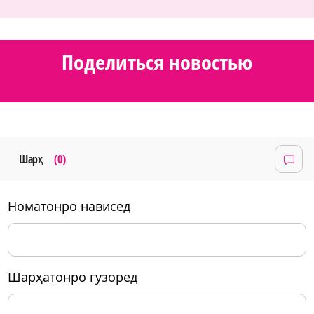
Поделиться новостью
Шарҳ
(0)
номатонро нависед
шарҳатонро гузоред