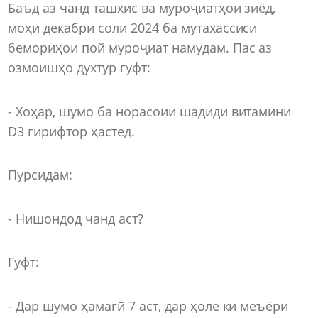
Баъд аз чанд ташхис ва муроҷиатҳои зиёд,
моҳи декабри соли 2024 ба мутахассиси
бемориҳои пой муроҷиат намудам. Пас аз
озмоишҳо духтур гуфт:
- Хоҳар, шумо ба норасоии шадиди витамини
D3 гирифтор ҳастед.
Пурсидам:
- Нишондод чанд аст?
Гуфт:
- Дар шумо ҳамагӣ 7 аст, дар ҳоле ки меъёри