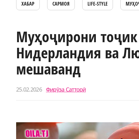
ХАБАР
САРМОЯ
LIFE-STYLE
МУҲО
Муҳоҷирони тоҷик 
Нидерландия ва Лю
мешаванд
25.02.2026
Фирӯза Сатторӣ