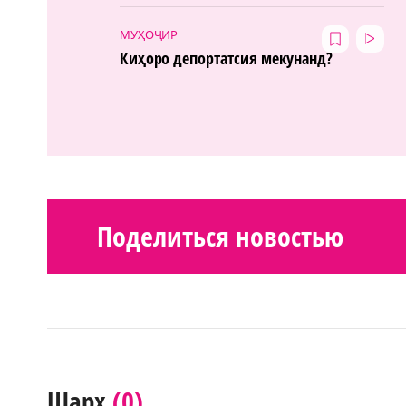
МУҲОҶИР
Киҳоро депортатсия мекунанд?
Поделиться новостью
(0)
Шарҳ