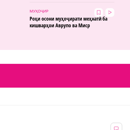
МУҲОҶИР
Роҳи осони муҳоҷирати меҳнатӣ ба
кишварҳои Аврупо ва Миср