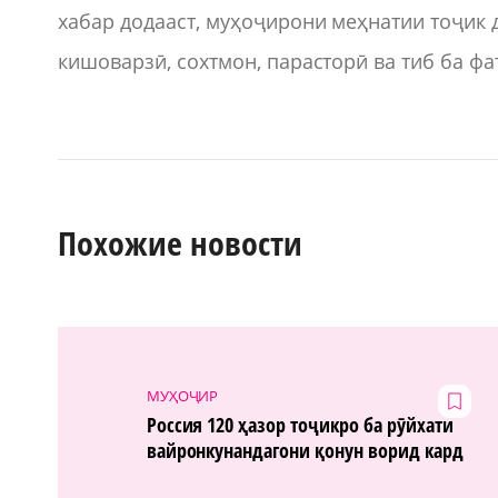
хабар додааст, муҳоҷирони меҳнатии тоҷик 
кишоварзӣ, сохтмон, парасторӣ ва тиб ба ф
Похожие новости
МУҲОҶИР
Россия 120 ҳазор тоҷикро ба рӯйхати
вайронкунандагони қонун ворид кард