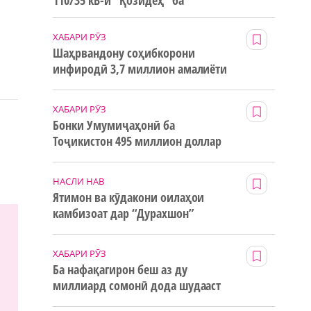
110/35 кВ-и “Қозидеҳ” ба
и
истифода дода мешавад
ХАБАРИ РӮЗ
Шаҳрвандону соҳибкорони
инфиродӣ 3,7 миллион амалиёти
ғайринақдӣ анҷом додаанд
ХАБАРИ РӮЗ
Бонки Умумиҷаҳонӣ ба
Тоҷикистон 495 миллион доллар
маблағи грантӣ додааст
НАСЛИ НАВ
Ятимон ва кӯдакони оилаҳои
камбизоат дар “Дурахшон”
истироҳат мекунанд
ХАБАРИ РӮЗ
Ба нафақагирон беш аз ду
миллиард сомонӣ дода шудааст