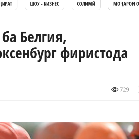
ҶИРАТ
ШОУ - БИЗНЕС
СОЛИМӢ
МОҶАРОИ 
ба Белгия,
ксенбург фиристода
729