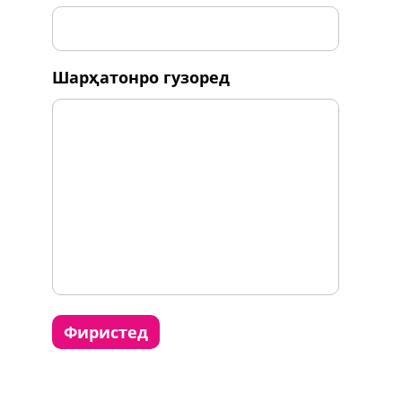
шарҳатонро гузоред
фиристед