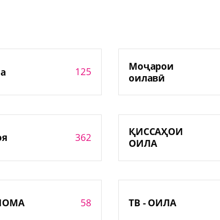
Моҷарои
125
а
оилавӣ
ҚИССАҲОИ
362
оя
ОИЛА
58
НОМА
ТВ - ОИЛА