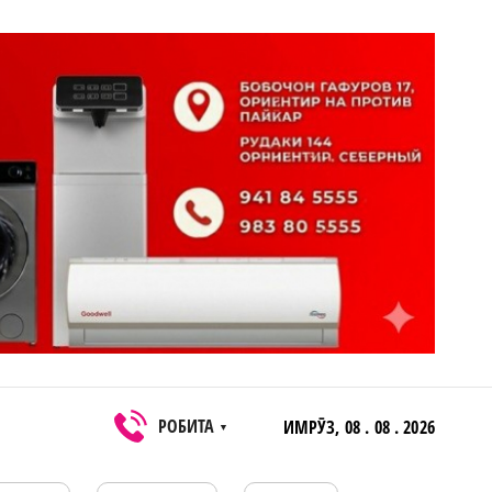
РОБИТА
ИМРӮЗ,
08 . 08 . 2026
▼