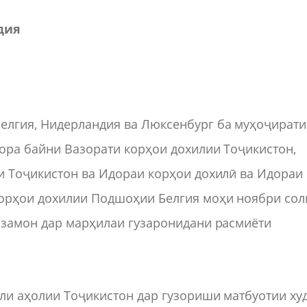
дия
елгия, Нидерландия ва Люксенбург ба муҳоҷирати
ора байни Вазорати корҳои дохилии Тоҷикистон,
и Тоҷикистон ва Идораи корҳои дохилӣ ва Идораи
корҳои дохилии Подшоҳии Белгия моҳи ноябри сол
и замон дар марҳилаи гузаронидани расмиёти
ғли аҳолии Тоҷикистон дар гузориши матбуотии ху