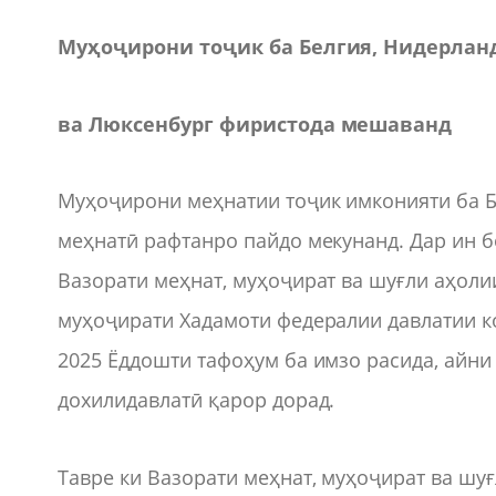
Муҳоҷирони тоҷик ба Белгия, Нидерлан
ва Люксенбург фиристода мешаванд
Муҳоҷирони меҳнатии тоҷик имконияти ба Б
меҳнатӣ рафтанро пайдо мекунанд. Дар ин б
Вазорати меҳнат, муҳоҷират ва шуғли аҳоли
муҳоҷирати Хадамоти федералии давлатии 
2025 Ёддошти тафоҳум ба имзо расида, айн
дохилидавлатӣ қарор дорад.
Тавре ки Вазорати меҳнат, муҳоҷират ва шу