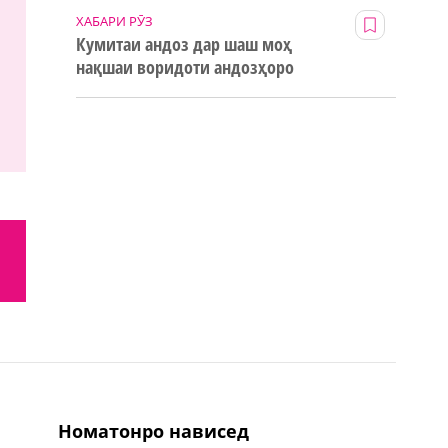
ХАБАРИ РӮЗ
Кумитаи андоз дар шаш моҳ
нақшаи воридоти андозҳоро
123% иҷро кард
номатонро нависед