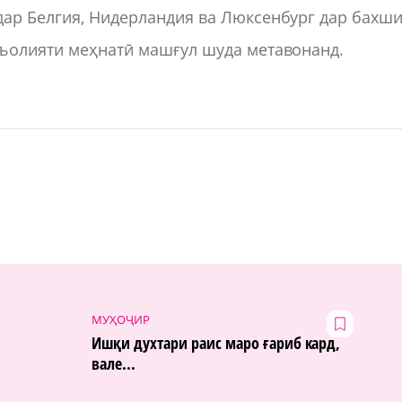
дар Белгия, Нидерландия ва Люксенбург дар бахш
аъолияти меҳнатӣ машғул шуда метавонанд.
МУҲОҶИР
Ишқи духтари раис маро ғариб кард,
вале...