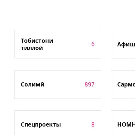
Тобистони
6
Афиш
тиллоӣ
897
Солимӣ
Сарм
8
Спецпроекты
НОМ