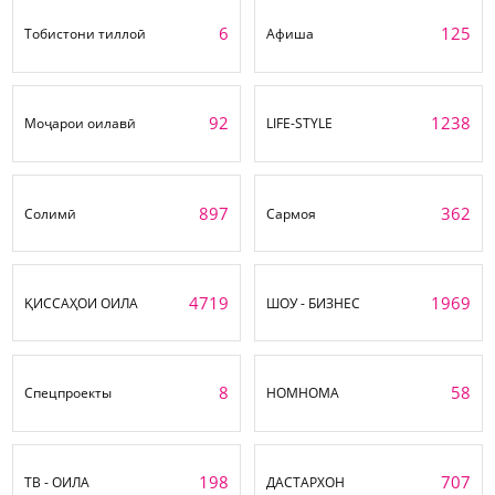
6
125
Тобистони тиллоӣ
Афиша
92
1238
Моҷарои оилавӣ
LIFE-STYLE
897
362
Солимӣ
Сармоя
4719
1969
ҚИССАҲОИ ОИЛА
ШОУ - БИЗНЕС
8
58
Спецпроекты
НОМНОМА
198
707
ТВ - ОИЛА
ДАСТАРХОН