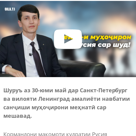
Шуруъ аз 30-юми май дар Санкт-Петербург
ва вилояти Ленинград амалиёти навбатии
санҷиши муҳоҷирони меҳнатӣ сар
мешавад.
Кормандони мақомоти қудратии Русия