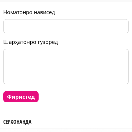
номатонро нависед
шарҳатонро гузоред
фиристед
СЕРХОНАНДА