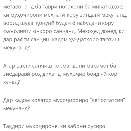
метавонанд ба таври ногаҳонӣ ба минатқаҳое,
ки муҳоҷирони меҳнатӣ кору зиндагӣ мекунанд,
ворид шуда, қонунӣ будан ё набудани кору
фаъолияти онҳоро санҷанд. Мехоҳед донед, ки
дар рафти санҷиш кадом ҳуҷҷатҳоро тафтиш
мекунанд?
Агар вақти санҷиш кормандони мақомот ба
зиёдаравӣ роҳ диҳанд, муҳоҷир бояд чӣ кор
кунад?
Дар кадом ҳолатҳо муҳоҷиронро “депортатсия”
мекунанд?
Тақдири муҳоҷироне, ки забони русиро