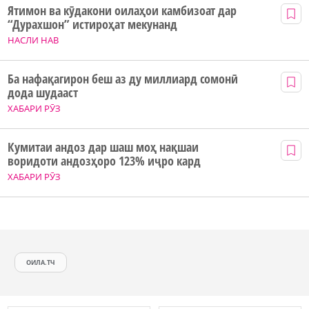
Ятимон ва кӯдакони оилаҳои камбизоат дар
“Дурахшон” истироҳат мекунанд
НАСЛИ НАВ
Ба нафақагирон беш аз ду миллиард сомонӣ
дода шудааст
ХАБАРИ РӮЗ
Кумитаи андоз дар шаш моҳ нақшаи
воридоти андозҳоро 123% иҷро кард
ХАБАРИ РӮЗ
ОИЛА.ТЧ