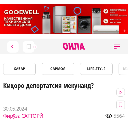
ХАБАР
САРМОЯ
LIFE-STYLE
М
Киҳоро депортатсия мекунанд?
30.05.2024
Фирӯза САТТОРӢ
5564