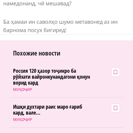
намедонанд, чӣ мешавад?
Ба ҳамаи ин саволҳо шумо метавонед аз ин
барнома посух бигиред!
Похожие новости
Россия 120 ҳазор тоҷикро ба
рӯйхати вайронкунандагони қонун
ворид кард
МУҲОҶИР
Ишқи духтари раис маро ғариб
кард, вале...
МУҲОҶИР