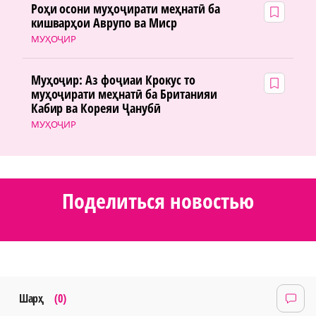
Роҳи осони муҳоҷирати меҳнатӣ ба
кишварҳои Аврупо ва Миср
МУҲОҶИР
Муҳоҷир: Аз фоҷиаи Крокус то
муҳоҷирати меҳнатӣ ба Британияи
Кабир ва Кореяи Ҷанубӣ
МУҲОҶИР
Поделиться новостью
Шарҳ
(0)