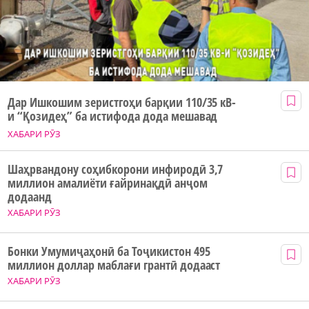
Дар Ишкошим зеристгоҳи барқии 110/35 кВ-
и “Қозидеҳ” ба истифода дода мешавад
ХАБАРИ РӮЗ
Шаҳрвандону соҳибкорони инфиродӣ 3,7
миллион амалиёти ғайринақдӣ анҷом
додаанд
ХАБАРИ РӮЗ
Бонки Умумиҷаҳонӣ ба Тоҷикистон 495
миллион доллар маблағи грантӣ додааст
ХАБАРИ РӮЗ