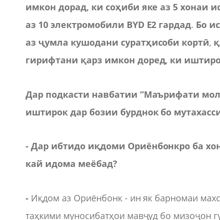
имкон дорад, ки соҳиби яке аз 5 хонаи 
аз 10 электромобили BYD E2 гардад
.
Бо ис
аз ҷумла
кушодани суратҳисоби кортӣ
,
қ
гирифтани қарз
имкон доред, ки иштиро
Дар подкасти навбатии “Маърифати мол
иштирок дар бозии бурднок бо мутахасс
-
Дар ибтидо
и
қдоми Ориёнбонкро ба хон
кай идома меёбад?
-
Иқдом аз Ориёнбонк - ин як барномаи махс
таҳкими муносибатҳои мавҷуд бо мизоҷон г