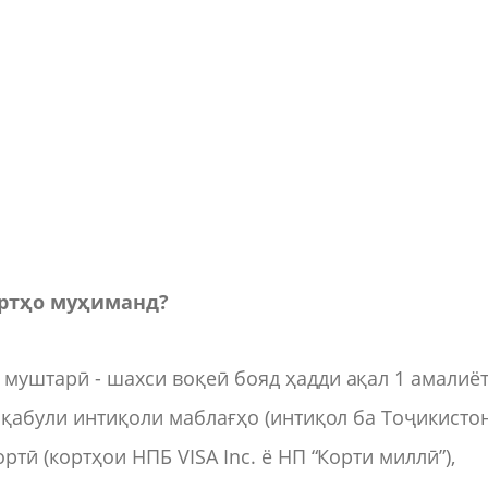
артҳо муҳиманд?
муштарӣ - шахси воқеӣ бояд ҳадди ақал 1 амалиё
 қабули интиқоли маблағҳо (интиқол ба Тоҷикисто
тӣ (кортҳои НПБ VISA Inc. ё НП “Корти миллӣ”),