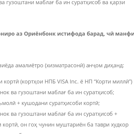
а гузоштани маблағ ба ин суратҳисоб ва қарзи
ониро аз Ориёнбонк истифода барад, чӣ манф
 зиёда амалиётро (хизматрасонӣ) анҷом диҳанд:
 кортӣ (кортҳои НПБ VISA Inc. ё НП “Корти миллӣ”)
ок ва гузоштани маблағ ба ин суратҳисоб;
ъмолӣ + кушодани суратҳисоби кортӣ;
ок ва гузоштани маблағ ба ин суратҳисоб +
 кортӣ, он гоҳ чунин муштариён ба таври худкор