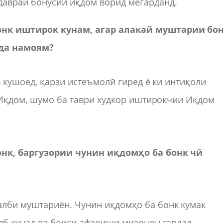
давраи бонусии иқдом ворид мегарданд.
нк иштирок кунам, агар алакай муштарии бо
ода
намоям
?
в кушоед, қарзи истеъмолӣ гиред ё ки интиқоли
 Иқдом, шумо ба таври худкор иштирокчии Иқдом
онк, баргузории чунин иқдомҳо ба бонк чӣ
лби муштариён. Чунин иқдомҳо ба бонк кумак
лб кунад ва боиси афзоиши мизоҷон гардад.