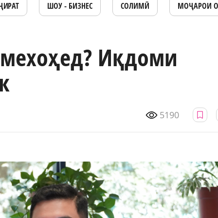
ҶИРАТ
ШОУ - БИЗНЕС
СОЛИМӢ
МОҶАРОИ 
 мехоҳед? Иқдоми
к
5190