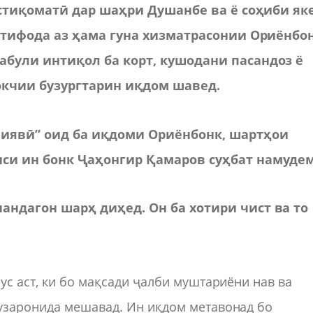
истиқоматӣ дар шаҳри Душанбе ва ё соҳиби як
тифода аз ҳама гуна хизматрасонии Ориёнбон
абули интиқол ба корт, куш
одани пасандоз ё
кчии бузургтарин иқдом шавед.
иявӣ” оид ба
и
қдоми Ориёнбонк, шартҳои
иси ин
б
онк Ҷаҳонгир Қамаров суҳбат
намуде
андагон шарҳ диҳед. Он ба хотири чист ва то
ус аст, ки бо мақсади ҷалби муштариёни нав ва
узаронида мешавад. Ин иқдом метавонад бо