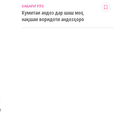
ХАБАРИ РӮЗ
Кумитаи андоз дар шаш моҳ
нақшаи воридоти андозҳоро
123% иҷро кард
т
н