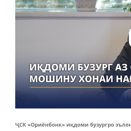
ҶСК
«Ориёнбонк» иқдоми бузург
ро
эълон