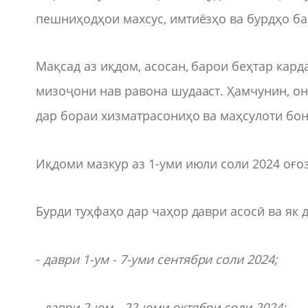
пешниҳодҳои махсус, имтиёзҳо ва бурдҳо б
Мақсад аз иқдом, асосан, барои беҳтар кар
мизоҷони нав равона шудааст. Ҳамчунин, о
дар бораи хизматрасониҳо ва маҳсулоти бон
Иқдоми мазкур аз 1-уми июли соли 2024 оғоз
Бурди туҳфаҳо дар чаҳор даври асосӣ ва як 
-
д
аври 1
-ум
-
7
-уми
сентябри соли 2024;
-
даври 2-юм
-
22
-юми
октябри соли 2024;