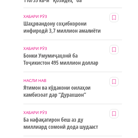
110/35 кВ-и “Қозидеҳ” ба
истифода дода мешавад
ХАБАРИ РӮЗ
Шаҳрвандону соҳибкорони
инфиродӣ 3,7 миллион амалиёти
ғайринақдӣ анҷом додаанд
н
ХАБАРИ РӮЗ
Бонки Умумиҷаҳонӣ ба
Тоҷикистон 495 миллион доллар
маблағи грантӣ додааст
НАСЛИ НАВ
Ятимон ва кӯдакони оилаҳои
камбизоат дар “Дурахшон”
истироҳат мекунанд
ХАБАРИ РӮЗ
Ба нафақагирон беш аз ду
миллиард сомонӣ дода шудааст