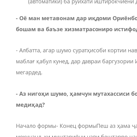
(автоматикӣ) ба рӯйхати иштирокчиёни 
-
Оё ман метавонам дар иқдоми Ориёнбо
бошам ва баъзе хизматрасониро истиф
- Албатта, агар шумо суратҳисоби кортии на
маблағ қабул кунед, дар давраи баргузории
мегардед.
- Аз нигоҳи шумо, ҳамчун мутахассиси б
медиҳад?
Начало формы- Конец формыПеш аз ҳама ҷа
мекунанд, ки муштариёни нави бештарро ҷа