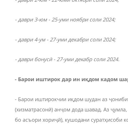
-
даври 3-юм
-
25
-уми
ноябри соли 2024;
-
даври 4-ум
-
27
-уми
декабри соли 2024;
-
даври бонус
ӣ
-
27
-уми
декабр
соли
2024.
-
Барои иштирок дар ин иқдом кадом ш
- Барои иштирокчии иқдом шудан аз ҷониби 
(хизматрасонӣ) анҷом дода шавад. Аз ҷумла,
бо асъори хориҷӣ), кушодани суратҳисоби кор