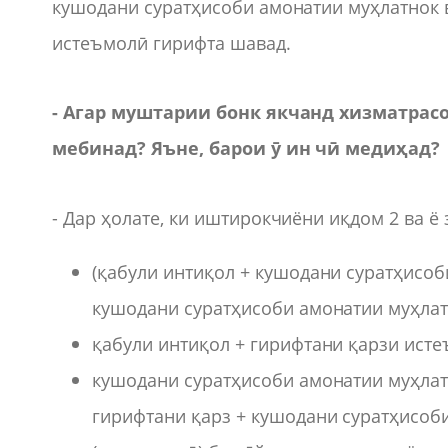
кушодани суратҳисоби амонатии муҳлатнок в
истеъмолӣ гирифта шавад.
- Агар муштарии бонк якчанд хизматрас
мебинад? Яъне, барои ӯ ин чӣ медиҳад?
- Дар ҳолате, ки иштирокчиёни иқдом 2 ва ё
(қабули интиқол + кушодани суратҳисоби
кушодани суратҳисоби амонатии муҳлатн
қабули интиқол + гирифтани қарзи исте
кушодани суратҳисоби амонатии муҳлатн
гирифтани қарз + кушодани суратҳисоби