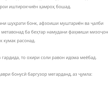
арои иштирокчиён ҳамроҳ бошад.
дани шуҳрати бонк, афзоиши муштариён ва ҷалби
н метавонад ба беҳтар намудани фаҳмиши мизоҷо
к кумак расонад.
 гардида, то охири соли равон идома меёбад.
даври бонусӣ баргузор мегарданд, аз ҷумла: