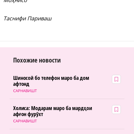
Таснифи Париваш
Похожие новости
Шиносоӣ бо телефон маро ба дом
афтонд
САРНАВИШТ
Холиса: Модарам маро ба мардҳои
афғон фурӯхт
САРНАВИШТ