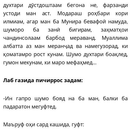
духтари дӯстдоштаам бегона не, фарзанди
устоди ман аст. Модараш роҳбари кори
илмиам, агар ман ба Мунира бевафоӣ намуда,
шуморо ба занӣ бигирам, заҳматҳои
чандинсолаам барбод мераванд. Муаллима
албатта аз ман меранҷад ва намегузорад, ки
қоматамро рост кунам. Шумо духтари боақлед,
гумон мекунам, ки маро мефаҳмед…
Лаб газида пичиррос задам:
-Ин гапро шумо бояд на ба ман, балки ба
падаратон мегуфтед.
Маъруф оҳи сард кашида, гуфт: