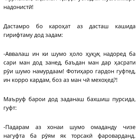
надонистӣ!
Дастамро бо кароҳат аз дасташ кашида
гирифтаму дод задам:
-Аввалаш ин ки шумо ҳоло ҳуқуқ надоред ба
сари ман дод занед, баъдан ман дар ҳасрати
рӯи шумо намурдаам! Фотиҳаро гардон гуфтед,
ин корро кардам, боз аз ман чӣ мехоҳед?!
Маъруф барои дод заданаш бахшиш пурсида,
гуфт:
-Падарам аз хонаи шумо омаданду чизе
нагуфта ба рӯям як торсакӣ фароварданд.