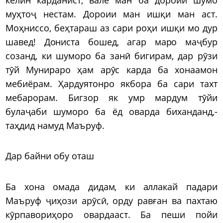
муҳтоҷ нестам. Дороии ман ишқи ман аст.
Моҳниссо, беҳтараш аз сари роҳи ишқи мо дур
шавед! Дониста бошед, агар маро маҷбур
созанд, ки шуморо ба занӣ бигирам, дар рӯзи
тӯй Мунираро ҳам арӯс карда ба хонаамон
мебиёрам. Ҳардуятонро якбора ба сари тахт
мебарорам. Бигзор як умр мардум тӯйи
булаҷаби шуморо ба ёд оварда биханданд,-
таҳдид намуд Маъруф.
Дар байни обу оташ
Ба хона омада дидам, ки аллакай падари
Маъруф ҷиҳози арӯсӣ, орду равған ва пахтаю
кӯрпавориҳоро овардааст. Ба пеши пойи