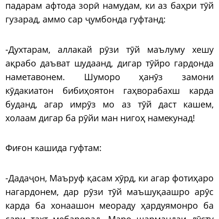
падарам афтода зорӣ намудам, ки аз баҳри тӯй
гузарад, аммо сар ҷумбонда гуфтанд:
-Духтарам, аллакай рӯзи тӯй маълуму хешу
ақрабо даъват шудаанд, дигар тӯйро гардонда
наметавонем. Шуморо ҳанӯз замони
кӯдакиатон бибиҳоятон гаҳворабахш карда
буданд, агар имрӯз мо аз тӯй даст кашем,
холаам дигар ба рӯйи ман нигоҳ намекунад!
Фиғон кашида гуфтам:
-Дадаҷон, Маъруф қасам хӯрд, ки агар фотиҳаро
нагардонем, дар рӯзи тӯй маъшуқаашро арӯс
карда ба хонаашон меораду ҳардуямонро ба
сари тахт мебарорад. Маро шармандаи дӯсту