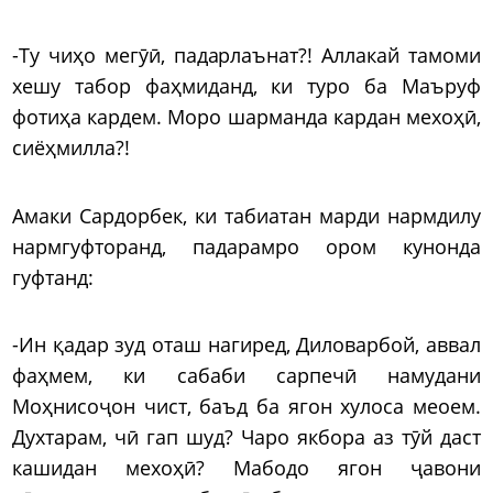
-Ту чиҳо мегӯӣ, падарлаънат?! Аллакай тамоми
хешу табор фаҳмиданд, ки туро ба Маъруф
фотиҳа кардем. Моро шарманда кардан мехоҳӣ,
сиёҳмилла?!
Амаки Сардорбек, ки табиатан марди нармдилу
нармгуфторанд, падарамро ором кунонда
гуфтанд:
-Ин қадар зуд оташ нагиред, Диловарбой, аввал
фаҳмем, ки сабаби сарпечӣ намудани
Моҳнисоҷон чист, баъд ба ягон хулоса меоем.
Духтарам, чӣ гап шуд? Чаро якбора аз тӯй даст
кашидан мехоҳӣ? Мабодо ягон ҷавони