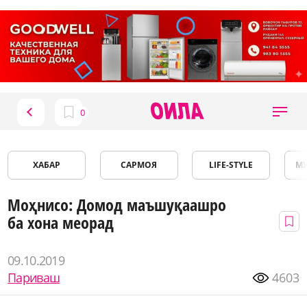
ХАБАР
САРМОЯ
LIFE-STYLE
М
Моҳнисо: Домод маъшуқаашро
ба хона меорад
09.10.2019
Париваш
4603