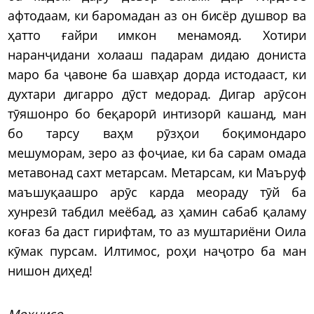
афтодаам, ки баромадан аз он бисёр душвор ва
ҳатто ғайри имкон менамояд. Хотири
наранҷидани холааш падарам дидаю дониста
маро ба ҷавоне ба шавҳар дорда истодааст, ки
духтари дигарро дӯст медорад. Дигар арӯсон
тӯяшонро бо беқарорӣ интизорӣ кашанд, ман
бо тарсу ваҳм рӯзҳои боқимондаро
мешуморам, зеро аз фоҷиае, ки ба сарам омада
метавонад сахт метарсам. Метарсам, ки Маъруф
маъшуқаашро арӯс карда меораду тӯй ба
хунрезӣ табдил меёбад, аз ҳамин сабаб қаламу
коғаз ба даст гирифтам, то аз муштариёни Оила
кӯмак пурсам. Илтимос, роҳи наҷотро ба ман
нишон диҳед!
М
оҳнис
о