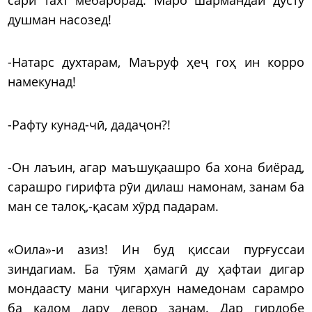
душман насозед!
-Натарс духтарам, Маъруф ҳеҷ гоҳ ин корро
намекунад!
-Рафту кунад-чӣ, дадаҷон?!
-Он лаъин, агар маъшуқаашро ба хона биёрад,
сарашро гирифта рӯи дилаш намонам, занам ба
ман се талоқ,-қасам хӯрд падарам.
«Оила»-и азиз! Ин буд қиссаи пурғуссаи
зиндагиам. Ба тӯям ҳамагӣ ду ҳафтаи дигар
мондаасту мани ҷигархун намедонам сарамро
ба кадом дару девор занам. Дар гирдобе