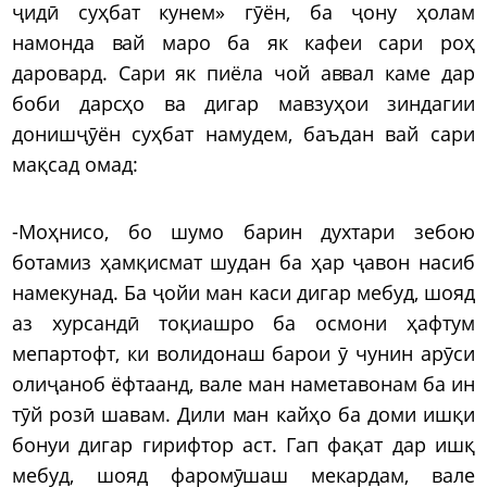
ҷидӣ суҳбат кунем» гӯён, ба ҷону ҳолам
намонда вай маро ба як кафеи сари роҳ
даровард. Сари як пиёла чой аввал каме дар
боби дарсҳо ва дигар мавзуҳои зиндагии
донишҷӯён суҳбат намудем, баъдан вай сари
мақсад омад:
-Моҳнисо, бо шумо барин духтари зебою
ботамиз ҳамқисмат шудан ба ҳар ҷавон насиб
намекунад. Ба ҷойи ман каси дигар мебуд, шояд
аз хурсандӣ тоқиашро ба осмони ҳафтум
мепартофт, ки волидонаш барои ӯ чунин арӯси
олиҷаноб ёфтаанд, вале ман наметавонам ба ин
тӯй розӣ шавам. Дили ман кайҳо ба доми ишқи
бонуи дигар гирифтор аст. Гап фақат дар ишқ
мебуд, шояд фаромӯшаш мекардам, вале