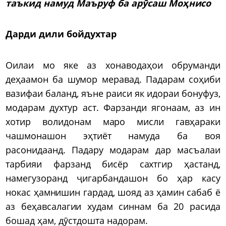
таъкид намуд Маъруф ба арӯсаш Моҳнисо
Дарди дили бойдухтар
Оилаи мо яке аз хонаводаҳои обруманди
деҳаамон ба шумор меравад. Падарам соҳиби
вазифаи баланд, яъне раиси як идораи бонуфуз,
модарам духтур аст. Фарзанди ягонаам, аз ин
хотир волидонам маро мисли гавҳараки
чашмонашон эҳтиёт намуда ба воя
расонидаанд. Падару модарам дар масъалаи
тарбияи фарзанд бисёр сахтгир ҳастанд,
намегузоранд ҷигарбандашон бо ҳар касу
нокас ҳамнишин гардад, шояд аз ҳамин сабаб ё
аз беҳавсалагии худам синнам ба 20 расида
бошад ҳам, дӯстдошта надорам.