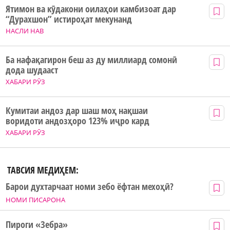
Ятимон ва кӯдакони оилаҳои камбизоат дар
“Дурахшон” истироҳат мекунанд
НАСЛИ НАВ
Ба нафақагирон беш аз ду миллиард сомонӣ
дода шудааст
ХАБАРИ РӮЗ
Кумитаи андоз дар шаш моҳ нақшаи
воридоти андозҳоро 123% иҷро кард
ХАБАРИ РӮЗ
ТАВСИЯ МЕДИҲЕМ:
Барои духтарчаат номи зебо ёфтан мехоҳӣ?
НОМИ ПИСАРОНА
Пироги «Зебра»