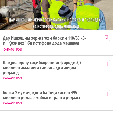
Дар Ишкошим зеристгоҳи барқии 110/35 кВ-
и “Қозидеҳ” ба истифода дода мешавад
ХАБАРИ РӮЗ
Шаҳрвандону соҳибкорони инфиродӣ 3,7
миллион амалиёти ғайринақдӣ анҷом
додаанд
ХАБАРИ РӮЗ
Бонки Умумиҷаҳонӣ ба Тоҷикистон 495
миллион доллар маблағи грантӣ додааст
ХАБАРИ РӮЗ