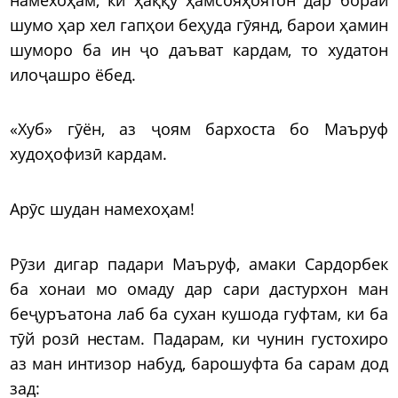
шумо ҳар хел гапҳои беҳуда гӯянд, барои ҳамин
шуморо ба ин ҷо даъват кардам, то худатон
илоҷашро ёбед.
«Хуб» гӯён, аз ҷоям бархоста бо Маъруф
худоҳофизӣ кардам.
Арӯс шудан намехоҳам!
Рӯзи дигар падари Маъруф, амаки Сардорбек
ба хонаи мо омаду дар сари дастурхон ман
беҷуръатона лаб ба сухан кушода гуфтам, ки ба
тӯй розӣ нестам. Падарам, ки чунин густохиро
аз ман интизор набуд, барошуфта ба сарам дод
зад: