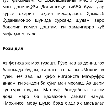
ман донишҷӯйи Донишгоҳи тиббӣ буда дар
курси охирин таҳсил мекардааст. Ҳамкасб
буданамонро шунида хурсанд шудам, зеро
боварии комил доштам, ки ҳамдигарро хуб
мефаҳмем, вале…
Рози дил
Аз фотиҳа як моҳ гузашт. Рӯзе нав аз донишгоҳ
баромада будам, ки касе аз пасам «Моҳнисо»
гӯён, ҷеғ зад. Ба қафо нигариста Маъруфро
дидам, ки хандон ба сӯйи ман меомад. Аз шарм
суп-сурх шудам. Маъруф боодобона салом
дода, маро ба қаҳвахона даъват намуд.
«Моҳнисо, мову шумо бояд оиди як масъалаи