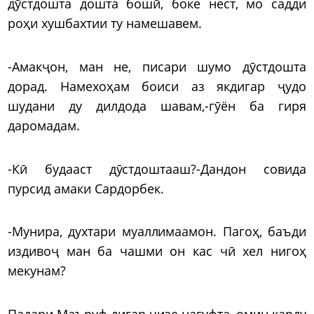
дӯстдошта дошта бошӣ, боке нест, мо садди
роҳи хушбахтии ту намешавем.
-Амакҷон, ман не, писари шумо дӯстдошта
дорад. Намехоҳам боиси аз якдигар ҷудо
шудани ду дилдода шавам,-гӯён ба гиря
даромадам.
-Кӣ будааст дӯстдоштааш?-Дандон совида
пурсид амаки Сардорбек.
-Мунира, духтари муаллимаамон. Пагоҳ, баъди
издивоҷ ман ба чашми он кас чӣ хел нигоҳ
мекунам?
Падари Маъруф дигар чизе нагуфта, омин карду