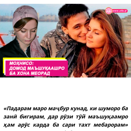
«Падарам маро маҷбур кунад, ки шуморо ба
занӣ бигирам, дар рӯзи тӯй маъшуқаамро
ҳам арӯс карда ба сари тахт мебарорам»