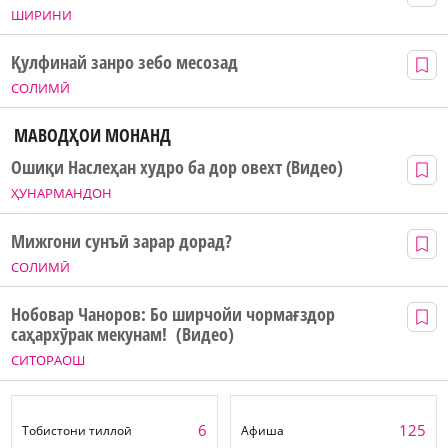
ШИРИНИ
Қулфинай занро зебо месозад
СОЛИМӢ
МАВОДҲОИ МОНАНД
Ошиқи Наслеҳан худро ба дор овехт (Видео)
ҲУНАРМАНДОН
Мижгони сунъӣ зарар дорад?
СОЛИМӢ
Нобовар Чаноров: Бо ширчойи чормағздор
саҳархӯрак мекунам! (Видео)
СИТОРАОШ
6
125
Тобистони тиллоӣ
Афиша