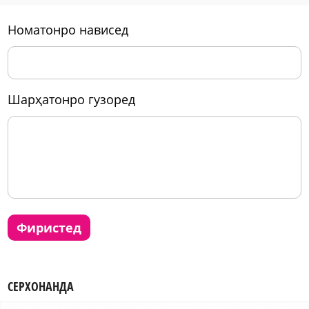
номатонро нависед
шарҳатонро гузоред
фиристед
СЕРХОНАНДА