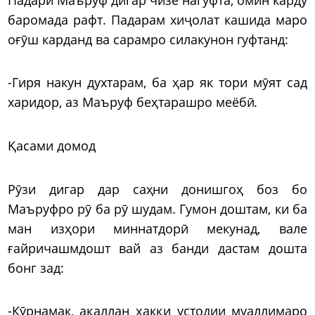
баромада рафт. Падарам хиҷолат кашида маро
оғӯш карданд ва сарамро силакунон гуфтанд:
-Гиря накун духтарам, ба ҳар як тори мӯят сад
харидор, аз Маъруф беҳтарашро меёбӣ.
Қасами домод
Рӯзи дигар дар саҳни донишгоҳ боз бо
Маъруфро рӯ ба рӯ шудам. Гумон доштам, ки ба
ман изҳори миннатдорӣ мекунад, вале
ғайричашмдошт вай аз банди дастам дошта
бонг зад:
-Кӯрнамак, ақаллан ҳаққи устодии муаллимаро