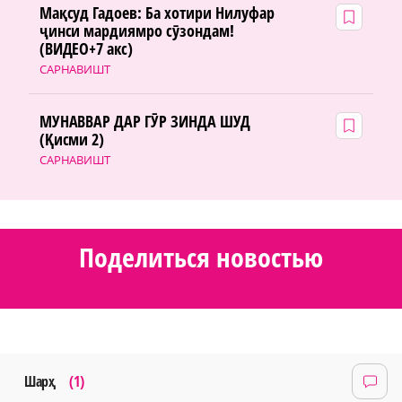
Мақсуд Гадоев: Ба хотири Нилуфар
ҷинси мардиямро сӯзондам!
(ВИДЕО+7 акс)
САРНАВИШТ
МУНАВВАР ДАР ГӮР ЗИНДА ШУД
(Қисми 2)
САРНАВИШТ
Поделиться новостью
Шарҳ
(1)