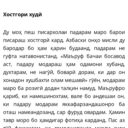
Хостгори худӣ
Ду моҳ пеш писархолаи падарам маро барои
писараш хостгорӣ кард. Азбаски онҳо мисли ду
бародар бо ҳам қарин будаанд, падарам не
гуфта натавонистанд. «Маъруф бачаи босавод
аст, падару модараш ҳам одамони хубанд,
духтарам, не нагӯй, боварӣ дорам, ки дар он
хонадон хушбахти олам мешавӣ» гӯён, модарам
маро ба розигӣ додан талқин намуд. Маъруфро
қариб, ки намешинохтам, вале бо андешаи он,
ки падару модарам яккафарзандашонро ба
оташ намеандозанд, сар фуруд овардам. Ҳамин
тавр моро бо ҳамдигар фотиҳа карданд. Пас аз
тӯй фаҳмидам, ки домодшаванда мисли худи