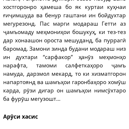
хостгоронро ҳамеша бо як куртаи куҳнаи
ғиҷимшуда ва бенур гаштани ин бойдухтар
мегурезонд. Пас марги модараш Гетти аз
ҷамъомаду меҳмониҳои бошукуҳ, ки тез-тез
дар хонаашон ороста мешуданд, ба пуррагӣ
баромад. Замони зинда будани модараш низ
ин духтари “сарфакор” ҳанӯз меҳмонҳо
нарафта, тамоми салфеткаҳоро ҷамъ
намуда, дарзмол мекард, то ки хизматгорон
напартоянд ва шамъҳои гаронбаҳоро хомӯш
карда, рӯзи дигар он шамъҳои нимсӯхтаро
ба фурӯш мегузошт...
Арӯси хасис