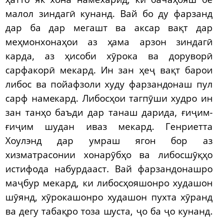
малол зиндагӣ кунанд. Вай бо ду фарзанд
дар ба дар мегашт ва аксар вақт дар
меҳмонхонаҳои аз ҳама арзон зиндагӣ
карда, аз ҳисоби хӯрока ва доруворӣ
сарфакорӣ мекард. Ин зан ҳеҷ вақт барои
либос ва пойафзоли худу фарзандонаш пул
сарф намекард. Либосҳои тагпӯши худро ин
зан танҳо баъди дар танаш дарида, ғиҷим-
ғиҷим шудан иваз мекард. Генриетта
Хоулэнд дар умраш ягон бор аз
хизматрасонии хонарӯбҳо ва либосшӯқҳо
истифода набурдааст. Вай фарзандонашро
маҷбур мекард, ки либосҳояшонро худашон
шӯянд, хӯрокашонро худашон пухта хӯранд
ва дегу табақро тоза шуста, ҷо ба ҷо кунанд.