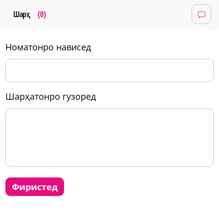
Шарҳ
(0)
номатонро нависед
шарҳатонро гузоред
фиристед