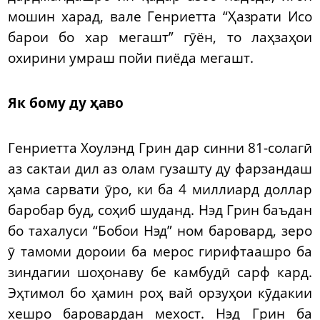
мошин харад, вале Генриетта “Ҳазрати Исо
барои бо хар мегашт” гӯён, то лаҳзаҳои
охирини умраш пойи пиёда мегашт.
Як бому ду ҳаво
Генриетта Хоулэнд Грин дар синни 81-солагӣ
аз сактаи дил аз олам гузашту ду фарзандаш
ҳама сарвати ӯро, ки ба 4 миллиард доллар
баробар буд, соҳиб шуданд. Нэд Грин баъдан
бо тахалуси “Бобои Нэд” ном баровард, зеро
ӯ тамоми дороии ба мерос гирифтаашро ба
зиндагии шоҳонаву бе камбудӣ сарф кард.
Эҳтимол бо ҳамин роҳ вай орзуҳои кӯдакии
хешро баровардан мехост. Нэд Грин ба