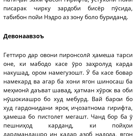
писарак чирку зардоби бисёр пӯсида,
табибон пойи Нэдро аз зону боло буриданд.
Девонаавзоъ
Геттиро дар овони пиронсолӣ ҳамеша тарси
оне, ки мабодо касе ӯро заҳролуд карда
накушад, ором намегузошт. Ӯ ба касе бовар
намекард ва агар ба хони ягон шиносаш ба
меҳмонӣ даъват шавад, ҳатман хӯрок ва оби
нӯшокиашро бо худ мебурд. Вай барои бо
худ гардонидани яроқ иҷозатнома гирифта,
ҳамеша бо пистолет мегашт. Чанд бор ба ӯ
пешниҳод карданд, ки пойҳои
дардмандашро ин қадар азоб надода, ягон