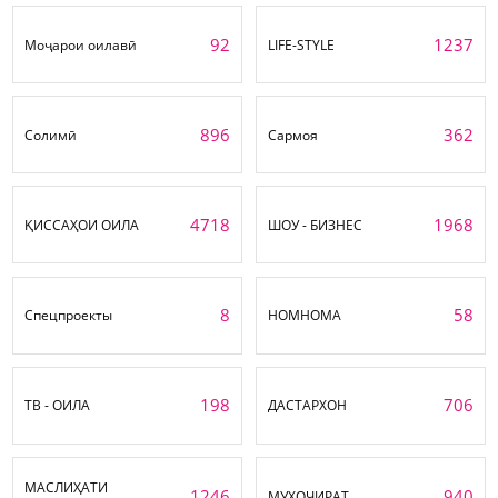
92
1237
Моҷарои оилавӣ
LIFE-STYLE
896
362
Солимӣ
Сармоя
4718
1968
ҚИССАҲОИ ОИЛА
ШОУ - БИЗНЕС
8
58
Спецпроекты
НОМНОМА
198
706
ТВ - ОИЛА
ДАСТАРХОН
МАСЛИҲАТИ
1246
940
МУҲОҶИРАТ