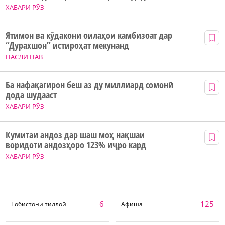
ХАБАРИ РӮЗ
Ятимон ва кӯдакони оилаҳои камбизоат дар
“Дурахшон” истироҳат мекунанд
НАСЛИ НАВ
Ба нафақагирон беш аз ду миллиард сомонӣ
дода шудааст
ХАБАРИ РӮЗ
Кумитаи андоз дар шаш моҳ нақшаи
воридоти андозҳоро 123% иҷро кард
ХАБАРИ РӮЗ
6
125
Тобистони тиллоӣ
Афиша