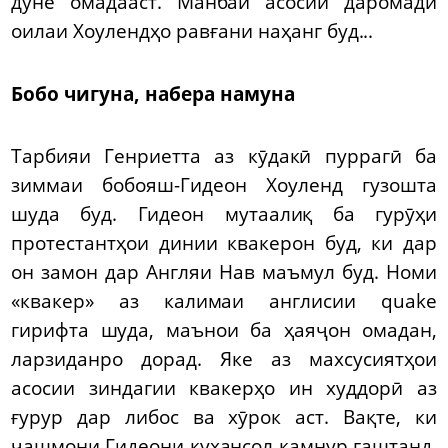
дунё омадааст. Манбаи асосии даромади
оилаи Хоулендҳо равғани наҳанг буд...
Бобо чигуна, набера намуна
Тарбияи Генриетта аз кӯдакӣ пуррагӣ ба
зиммаи бобояш-Гидеон Хоуленд гузошта
шуда буд. Гидеон мутаалиқ ба гурӯҳи
протестантҳои динии квакерон буд, ки дар
он замон дар Англяи Нав маъмул буд. Номи
«квакер» аз калимаи англисии quake
гирифта шуда, маънои ба ҳаяҷон омадан,
ларзиданро дорад. Яке аз махсусиятҳои
асосии зиндагии квакерҳо ин худдорӣ аз
ғурур дар либос ва хӯрок аст. Вақте, ки
чашмони Гидеони куҳансол камнур гаштанд,