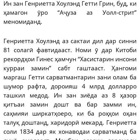
Ин зан Генриетта Хоулэнд Гетти Грин, буд, ки
ҳамагон ӯро “Аҷуза аз Уолл-стрит”
меномиданд.
Генриетта Хоулэнд аз сактаи дил дар синни
81 солагӣ фавтидааст. Номи ӯ дар Китоби
рекордҳои Гинес ҳамчун “Хасистарин инсони
курраи замин” сабт гаштааст. Ҳангоми
маргаш Гетти сарватмантарин зани олам ба
шумор рафта, дороияш 4 млрд долларро
ташкил медод. Ин зан зиёда аз 8 ҳазор
қитъаи замин дошт ва бар замми ин,
саҳмияи ширкатҳоеро, ки ба роҳҳои оҳан
талуқ доштанд, харидорӣ мекард. Генриетта
соли 1834 дар як хонаводаи сарватманд ба