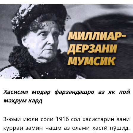
Хасисии модар фарзандашро аз як пой
маҳрум кард
3-юми июли соли 1916 сол хасистарин зани
курраи замин чашм аз олами ҳастӣ пӯшид.