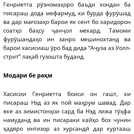
Генриетта рӯзномаҳоро баъди хондан ба
писараш дода мефармуд, ки бурда фурӯшад
ва дар мағозаҳо барои як сент бо харидорон
соатҳо баҳсу ҷанҷол мекард. Тамоми
фурӯшандаҳо ин занро мешинохтанд ва
барои хасисиаш ӯро бад дида “Аҷуза аз Уолл-
стрит” лақаб гузошта буданд.
Модари бе раҳм
Хасисии Генриетта боиси он гашт, ки
писараш Нэд аз як пой маҳрум шавад. Дар
яке аз зимистонҳои сард ба Нэд лижа тӯҳфа
намуданд ва ин писараки кайҳо боз чунин
ҳадяро интизор аз хурсандӣ дар куртааш