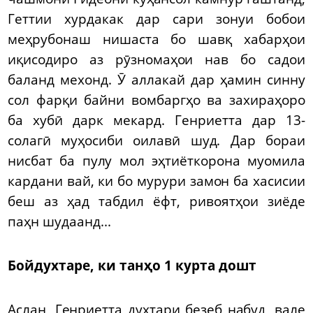
Геттии хурдакак дар сари зонуи бобои
меҳрубонаш нишаста бо шавқ хабарҳои
иқисодиро аз рӯзномаҳои нав бо садои
баланд мехонд. Ӯ аллакай дар ҳамин синну
сол фарқи байни вомбаргҳо ва захираҳоро
ба хубӣ дарк мекард. Генриетта дар 13-
солагӣ муҳосиби оилавӣ шуд. Дар бораи
нисбат ба пулу мол эҳтиёткорона муомила
кардани вай, ки бо мурури замон ба хасисии
беш аз ҳад табдил ёфт, ривоятҳои зиёде
паҳн шудаанд...
Бойдухтаре, ки танҳо 1 курта дошт
Аслан, Генриетта духтари безеб набуд, вале