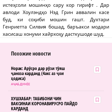
истеҳсоли мошинҳо сару кор гирифт . Дар
авлоди Хоулэндҳо Нэд Грин аввалин касе
буд, ки соҳиби мошин гашт. Духтари
Генриетта Силвия бошад, баръакси модари
хасисаш хонуми хайрхоҳу дасткушоде шуд.
Похожие новости
Норак: Арӯсро дар рӯзи тӯяш
ҷаноза карданд (4акс аз ҷои
ҳодиса)
АҶАБ ДУНЁЕ
ХУШХАБАР: ТАБИБОНИ ЧИН
ВАКСИНАИ КОРОНАВИРУСРО ПАЙДО
КАРДАНД