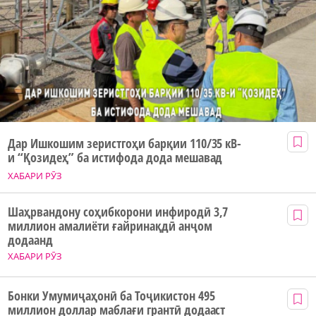
Дар Ишкошим зеристгоҳи барқии 110/35 кВ-
и “Қозидеҳ” ба истифода дода мешавад
ХАБАРИ РӮЗ
Шаҳрвандону соҳибкорони инфиродӣ 3,7
миллион амалиёти ғайринақдӣ анҷом
додаанд
ХАБАРИ РӮЗ
Бонки Умумиҷаҳонӣ ба Тоҷикистон 495
миллион доллар маблағи грантӣ додааст