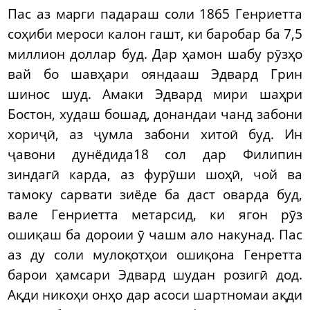
Пас аз марги падараш соли 1865 Генриетта
соҳиби мероси калон гашт, ки баробар ба 7,5
миллион доллар буд. Дар ҳамон шабу рӯзҳо
вай бо шавҳари ояндааш Эдвард Грин
шинос шуд. Амаки Эдвард мири шаҳри
Бостон, худаш бошад, донандаи чанд забони
хориҷӣ, аз ҷумла забони хитоӣ буд. Ин
ҷавони дунёдида18 сол дар Филипин
зиндагӣ карда, аз фурӯши шоҳӣ, чой ва
тамоку сарвати зиёде ба даст оварда буд,
вале Генриетта метарсид, ки ягон рӯз
ошиқаш ба дороии ӯ чашм ало накунад. Пас
аз ду соли мулоқотҳои ошиқона Генретта
барои ҳамсари Эдвард шудан розигӣ дод.
Ақди никоҳи онҳо дар асоси шартномаи ақди