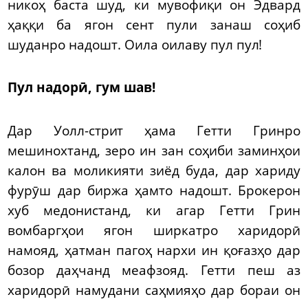
никоҳ баста шуд, ки мувофиқи он Эдвард
ҳаққи ба ягон сент пули занаш соҳиб
шуданро надошт. Оила оилаву пул пул!
Пул надорӣ, гум шав!
Дар Уолл-стрит ҳама Гетти Гринро
мешинохтанд, зеро ин зан соҳиби заминҳои
калон ва моликияти зиёд буда, дар хариду
фурӯш дар биржа ҳамто надошт. Брокерон
хуб медонистанд, ки агар Гетти Грин
вомбаргҳои ягон ширкатро харидорӣ
намояд, ҳатман пагоҳ нархи ин қоғазҳо дар
бозор даҳчанд меафзояд. Гетти пеш аз
харидорӣ намудани саҳмияҳо дар бораи он