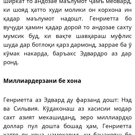
ширкат то андозае маълумот ҷамъ меовард,
ки шояд ҳатто худи молики он корхона ин
қадар маълумот надошт. Генриетта бо
вуҷуди ҳамин қадар дороӣ то андозае сахту
мумсик буд, ки вақте шавҳараш муфлис
шуда дар ботлоқи қарз дармонд, заррае ба ӯ
кӯмак накарда, баръакс Эдвардро аз дар
ронд.
Миллиардерзани бе хона
Генриетта аз Эдвард ду фарзанд дошт: Нэд
ва Сильвия. Кӯдаконаш аз хасисии модар
сахт азият мекашиданд, зеро миллиардҳо
доллар пул дошта бошад ҳам, Генриетта
ҳатто як хона намехарид, ки бачаҳояш бе