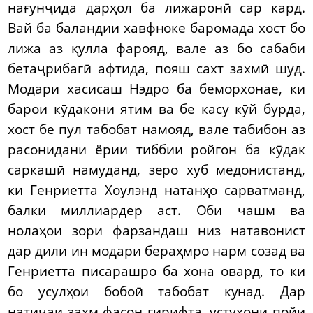
нағунҷида дарҳол ба лижаронӣ сар кард.
Вай ба баландии хавфноке баромада хост бо
лижа аз қулла фарояд, вале аз бо сабаби
бетаҷрибагӣ афтида, пояш сахт захмӣ шуд.
Модари хасисаш Нэдро ба беморхонае, ки
барои кӯдакони ятим ва бе касу кӯй бурда,
хост бе пул табобат намояд, вале табибон аз
расонидани ёрии тиббии ройгон ба кӯдак
саркашӣ намуданд, зеро хуб медонистанд,
ки Генриетта Хоулэнд натанҳо сарватманд,
балки миллиардер аст. Оби чашм ва
нолаҳои зори фарзандаш низ натавонист
дар дили ин модари бераҳмро нарм созад ва
Генриетта писарашро ба хона овард, то ки
бо усулҳои бобоӣ табобат кунад. Дар
натиҷаи захм фасон гирифта, устухони пойи