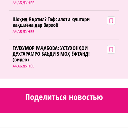
АҶАБ ДУНЁЕ
Шоҳид ё қотил? Тафсилоти куштори
ваҳшиёна дар Варзоб
АҶАБ ДУНЁЕ
ГУЛХУМОР РАҶАБОВА: УСТУХОНҲОИ
ДУХТАРАМРО БАЪДИ 5 МОҲ ЁФТАНД!
(видео)
АҶАБ ДУНЁЕ
Поделиться новостью