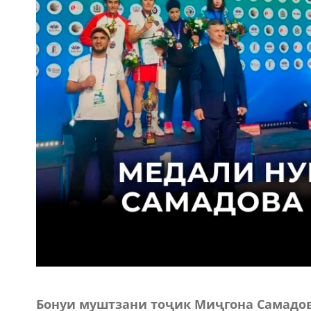
Бонуи муштзани тоҷик Миҷгона Самадова