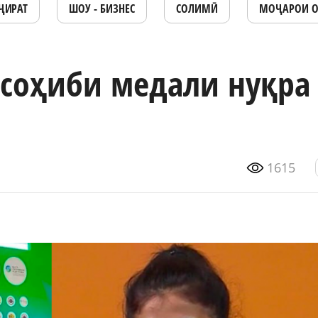
ҶИРАТ
ШОУ - БИЗНЕС
СОЛИМӢ
МОҶАРОИ 
соҳиби медали нуқра
1615