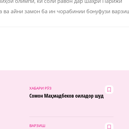
зиҳои олимпӣ, ки соли равон дар шаҳри Парижи
та ва айни замон ба ин чорабинии бонуфузи варзи
ХАБАРИ РӮЗ
Сомон Маҳмадбеков оиладор шуд
ВАРЗИШ