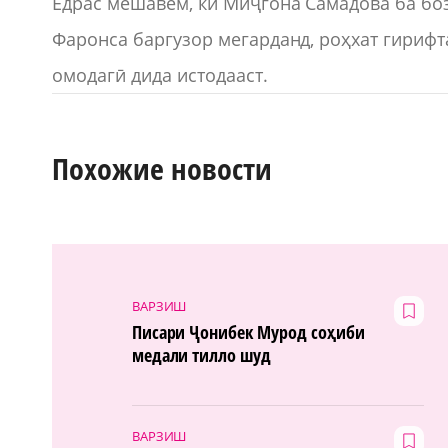
Ёдрас мешавем, ки Миҷгона Самадова ба бо
Фаронса баргузор мегарданд, роҳхат гириф
омодагӣ дида истодааст.
Похожие новости
ВАРЗИШ
Писари Ҷонибек Мурод соҳиби
медали тилло шуд
ВАРЗИШ