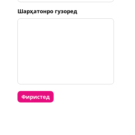
шарҳатонро гузоред
фиристед