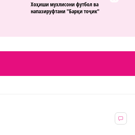
Хоҳиши мухлисони футбол ва
напазируфтани "Барқи тоҷик"