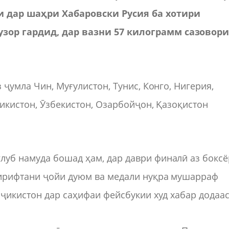
и дар шаҳри Хабаровски Русия ба хотири
зор гардид, дар вазни 57 килограмм сазовор
 ҷумла Чин, Муғулистон, Тунис, Конго, Нигерия,
ҷикистон, Ӯзбекистон, Озарбойҷон, Қазоқистон
уб намуда бошад ҳам, дар даври финалӣ аз бокс
гирифтани ҷойи дуюм ва медали нуқра мушарраф
оҷикистон дар саҳифаи фейсбукии худ хабар додаас