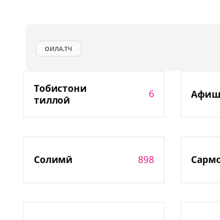
ОИЛА.ТЧ
Тобистони
6
Афиш
тиллоӣ
898
Солимӣ
Сарм