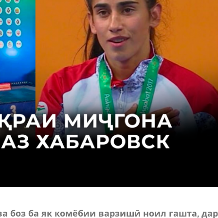
 боз ба як комёбии варзишӣ ноил гашта, да