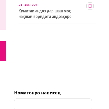
ХАБАРИ РӮЗ
Кумитаи андоз дар шаш моҳ
нақшаи воридоти андозҳоро
123% иҷро кард
номатонро нависед