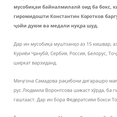
мусобиқаи байналмилалӣ оид ба бокс, к
гиромидошти Константин Коротков баргу
ҷойи дуюм ва медали нуқра шуд.
Дар ин мусобиқа муштзанҳо аз 15 кишвар, аз
Куриёи Ҷанубӣ, Сербия, Россия, Белорус, То
ширкат варзиданд.
Миҷгона Самадова рақибони дигарашро мағл
рус Людмила Воронтсова шикаст хӯрда, ба 
гаштааст. Дар ин бора Федератсияи бокси Т