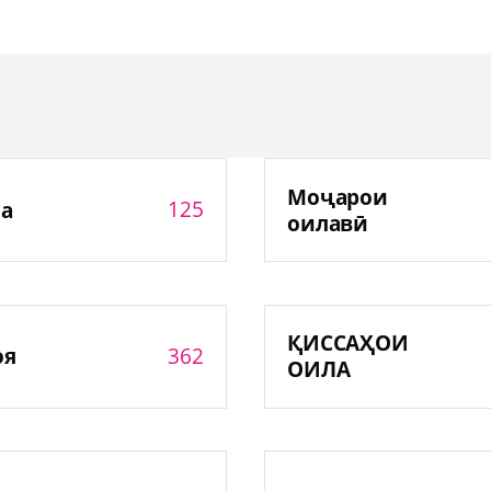
Моҷарои
125
а
оилавӣ
ҚИССАҲОИ
362
оя
ОИЛА