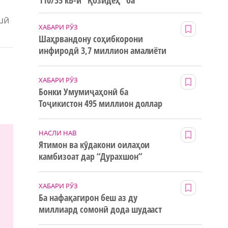
110/35 кВ-и “Қозидеҳ” ба
истифода дода мешавад
шӣ
ХАБАРИ РӮЗ
Шаҳрвандону соҳибкорони
инфиродӣ 3,7 миллион амалиёти
ғайринақдӣ анҷом додаанд
ХАБАРИ РӮЗ
Бонки Умумиҷаҳонӣ ба
Тоҷикистон 495 миллион доллар
маблағи грантӣ додааст
НАСЛИ НАВ
Ятимон ва кӯдакони оилаҳои
камбизоат дар “Дурахшон”
истироҳат мекунанд
ХАБАРИ РӮЗ
Ба нафақагирон беш аз ду
миллиард сомонӣ дода шудааст