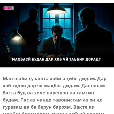
Ман шаби гузашта хоби аҷибе дидам. Дар
хоб худро дар як маҳбас дидам. Дастонам
баста буд ва хеле парешон ва ғамгин
будам. Пас аз чанде тавонистам аз он ҷо
гурезам ва ба берун бароям. Вақте аз
маҳбас баромадам, эҳсоси сабукӣ кардам.