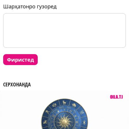
шарҳатонро гузоред
фиристед
СЕРХОНАНДА