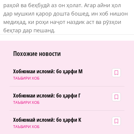
раҳоӣ ва беҳбудӣ аз он ҳолат. Агар айни ҳол
дар мушкил қарор дошта бошед, ин хоб нишон
медиҳад, ки роҳи наҷот наздик аст ва рӯзҳои
беҳтар дар пешанд.
Похожие новости
Хобномаи исломӣ: бо ҳарфи М
ТАЪБИРИ ХОБ
Хобномаи исломӣ: бо ҳарфи Г
ТАЪБИРИ ХОБ
Хобномаӣ исломӣ: бо ҳарфи К
ТАЪБИРИ ХОБ