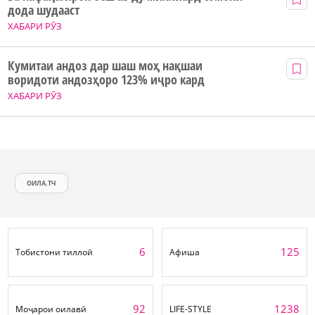
дода шудааст
ХАБАРИ РӮЗ
Кумитаи андоз дар шаш моҳ нақшаи
воридоти андозҳоро 123% иҷро кард
ХАБАРИ РӮЗ
ОИЛА.ТЧ
6
125
Тобистони тиллоӣ
Афиша
92
1238
Моҷарои оилавӣ
LIFE-STYLE