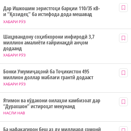
Дар Ишкошим зеристгоҳи барқии 110/35 кВ-
и “Қозидеҳ” ба истифода дода мешавад
ХАБАРИ РӮЗ
Шаҳрвандону соҳибкорони инфиродӣ 3,7
миллион амалиёти ғайринақдӣ анҷом
додаанд
ХАБАРИ РӮЗ
Бонки Умумиҷаҳонӣ ба Тоҷикистон 495
миллион доллар маблағи грантӣ додааст
ХАБАРИ РӮЗ
Ятимон ва кӯдакони оилаҳои камбизоат дар
“Дурахшон” истироҳат мекунанд
НАСЛИ НАВ
Ба нафақагирон беш аз ду миллиард сомонӣ