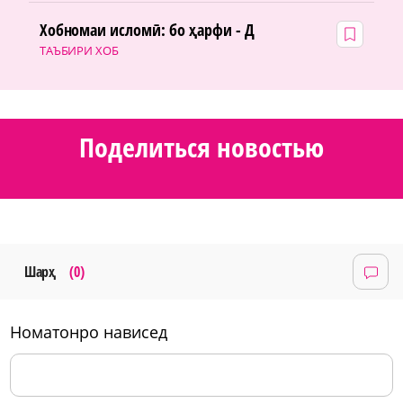
Хобномаи исломӣ: бо ҳарфи - Д
ТАЪБИРИ ХОБ
Поделиться новостью
Шарҳ
(0)
номатонро нависед