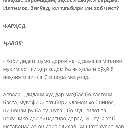
Илтимос, бигӯед, ки таъбири ин хоб чист?
ФАР
ҲОД
ҶАВОБ:
- Хоби дидаи шумо дорои чанд рамз ва маънии
муҳим аст, ки ҳар кадом ба як ҳолати рӯҳӣ ё
воқеияти зиндагӣ ишора мекунад.
Аввалан, дидани худ дар маҳбас бо дастони
баста, мувофиқи таъбири уламои хобшинос,
нишонаи рӯ ба рӯ шудан бо мушкилот ва
нохушиҳо дар зиндагиро дорад. Ин гуна хоб
метавонад аз он дарак диҳад, ки шахс худро дар