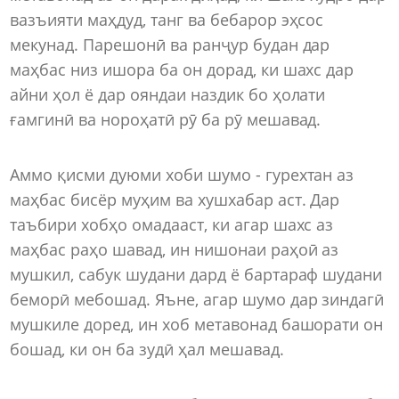
вазъияти маҳдуд, танг ва бебарор эҳсос
мекунад. Парешонӣ ва ранҷур будан дар
маҳбас низ ишора ба он дорад, ки шахс дар
айни ҳол ё дар ояндаи наздик бо ҳолати
ғамгинӣ ва нороҳатӣ рӯ ба рӯ мешавад.
Аммо қисми дуюми хоби шумо - гурехтан аз
маҳбас бисёр муҳим ва хушхабар аст. Дар
таъбири хобҳо омадааст, ки агар шахс аз
маҳбас раҳо шавад, ин нишонаи раҳоӣ аз
мушкил, сабук шудани дард ё бартараф шудани
беморӣ мебошад. Яъне, агар шумо дар зиндагӣ
мушкиле доред, ин хоб метавонад башорати он
бошад, ки он ба зудӣ ҳал мешавад.