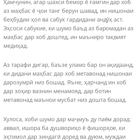
Ҳамчунин, агар шахси бемор ё ғамгин дар хоб
аз маҳбас ё ҷои танг берун шавад, ин нишонаи
беҳбудии ҳол ва сабук гардидани андӯҳ аст.
Эҳсоси сабукие, ки шумо баъд аз баромадан аз
маҳбас дар хоб доштед, ин маъниро тақвият
медиҳад.
Аз тарафи дигар, баъзе уламо бар он ақидаанд,
ки дидани маҳбас дар хоб метавонад нишонаи
дарозумрӣ низ бошад. Яъне, ҳарчанд ин хоб
дар зоҳир вазнин менамояд, дар ботин
метавонад маънои мусбат низ дошта бошад.
Хулоса, хоби шумо дар маҷмуъ ду паём дорад:
аввал, ишора ба душвориҳо ё фишорҳое, ки
эҳтимол дар зиндагӣ доред ва дуюм, муждаи