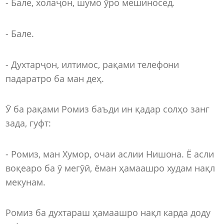
- Бале, холаҷон, шумо ӯро мешиносед.
- Бале.
- Духтарҷон, илтимос, рақами телефони
падаратро ба ман деҳ.
Ӯ ба рақами Ромиз баъди ин қадар солҳо занг
зада, гуфт:
- Ромиз, ман Хумор, очаи аслии Нишона. Ё асли
воқеаро ба ӯ мегӯӣ, ёман ҳамаашро худам нақл
мекунам.
Ромиз ба духтараш ҳамаашро нақл карда доду