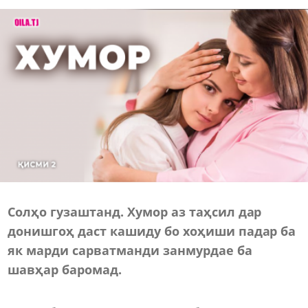
Солҳо гузаштанд. Хумор аз таҳсил дар
донишгоҳ даст кашиду бо хоҳиши падар ба
як марди сарватманди занмурдае ба
шавҳар баромад.