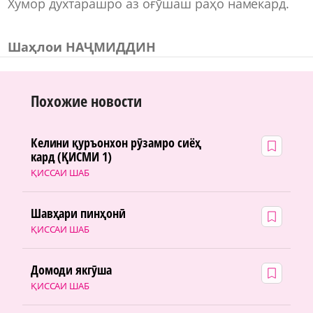
Хумор духтарашро аз оғӯшаш раҳо намекард.
Шаҳлои НАҶМИДДИН
Похожие новости
Келини қуръонхон рӯзамро сиёҳ
кард (ҚИСМИ 1)
ҚИССАИ ШАБ
Шавҳари пинҳонӣ
ҚИССАИ ШАБ
Домоди якгӯша
ҚИССАИ ШАБ