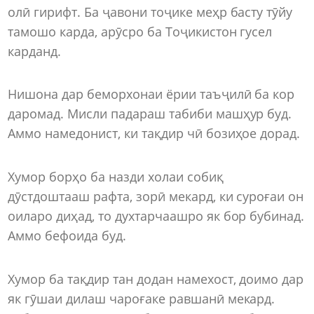
олӣ гирифт. Ба ҷавони тоҷике меҳр басту тӯйу
тамошо карда, арӯсро ба Тоҷикистон гусел
карданд.
Нишона дар беморхонаи ёрии таъҷилӣ ба кор
даромад. Мисли падараш табиби машҳур буд.
Аммо намедонист, ки тақдир чӣ бозиҳое дорад.
Хумор борҳо ба назди холаи собиқ
дӯстдоштааш рафта, зорӣ мекард, ки суроғаи он
оиларо диҳад, то духтарчаашро як бор бубинад.
Аммо бефоида буд.
Хумор ба тақдир тан додан намехост, доимо дар
як гӯшаи дилаш чароғаке равшанӣ мекард.