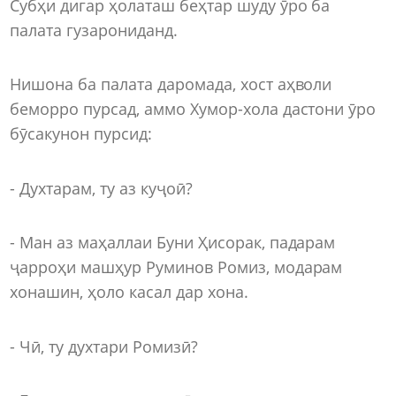
Субҳи дигар ҳолаташ беҳтар шуду ӯро ба
палата гузарониданд.
Нишона ба палата даромада, хост аҳволи
беморро пурсад, аммо Хумор-хола дастони ӯро
бӯсакунон пурсид:
- Духтарам, ту аз куҷоӣ?
- Ман аз маҳаллаи Буни Ҳисорак, падарам
ҷарроҳи машҳур Руминов Ромиз, модарам
хонашин, ҳоло касал дар хона.
- Чӣ, ту духтари Ромизӣ?