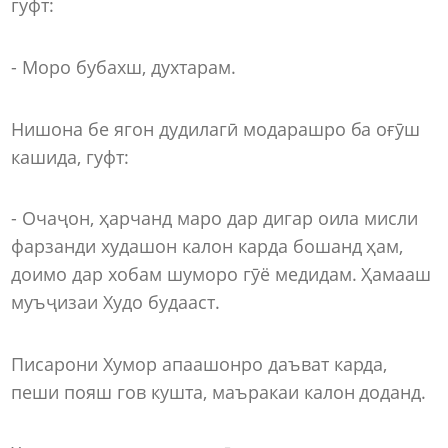
гуфт:
- Моро бубахш, духтарам.
Нишона бе ягон дудилагӣ модарашро ба оғӯш
кашида, гуфт:
- Очаҷон, ҳарчанд маро дар дигар оила мисли
фарзанди худашон калон карда бошанд ҳам,
доимо дар хобам шуморо гӯё медидам. Ҳамааш
муъҷизаи Худо будааст.
Писарони Хумор апаашонро даъват карда,
пеши пояш гов кушта, маъракаи калон доданд.