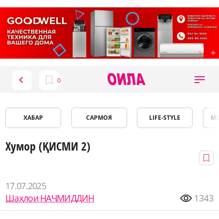
ХАБАР
САРМОЯ
LIFE-STYLE
М
Хумор (ҚИСМИ 2)
17.07.2025
Шаҳлои НАҶМИДДИН
1343