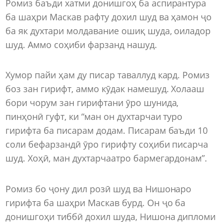
Ромиз баъди хатми донишгоҳ ба аспирантура
ба шаҳри Маскав рафту дохил шуд ва ҳамон ҷо
ба як духтари молдавание ошиқ шуда, оиладор
шуд. Аммо соҳиби фарзанд нашуд.
Хумор пайи ҳам ду писар таваллуд кард. Ромиз
боз зан гирифт, аммо кӯдак намешуд. Холааш
бори чорум зан гирифтани ӯро шунида,
пинҳонӣ гуфт, ки “ман он духтарчаи туро
гирифта ба писарам додам. Писарам баъди 10
соли бефарзандӣ ӯро гирифту соҳиби писарча
шуд. Хоҳӣ, ман духтарчаатро бармегардонам”.
Ромиз бо ҷону дил розӣ шуд ва Нишонаро
гирифта ба шаҳри Маскав бурд. Он ҷо ба
донишгоҳи тиббӣ дохил шуда, Нишона дипломи