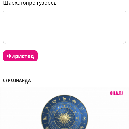
шарҳатонро гузоред
фиристед
СЕРХОНАНДА