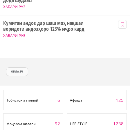
дода шудааст
ХАБАРИ РӮЗ
Кумитаи андоз дар шаш моҳ нақшаи
воридоти андозҳоро 123% иҷро кард
ХАБАРИ РӮЗ
ОИЛА.ТЧ
6
125
Тобистони тиллоӣ
Афиша
92
1238
Моҷарои оилавӣ
LIFE-STYLE