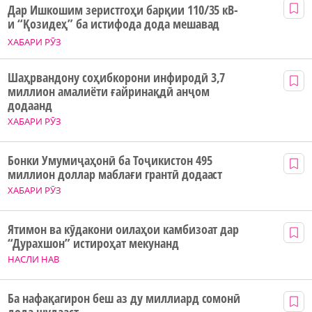
Дар Ишкошим зеристгоҳи барқии 110/35 кВ-
и “Қозидеҳ” ба истифода дода мешавад
ХАБАРИ РӮЗ
Шаҳрвандону соҳибкорони инфиродӣ 3,7
миллион амалиёти ғайринақдӣ анҷом
додаанд
ХАБАРИ РӮЗ
Бонки Умумиҷаҳонӣ ба Тоҷикистон 495
миллион доллар маблағи грантӣ додааст
ХАБАРИ РӮЗ
Ятимон ва кӯдакони оилаҳои камбизоат дар
“Дурахшон” истироҳат мекунанд
НАСЛИ НАВ
Ба нафақагирон беш аз ду миллиард сомонӣ