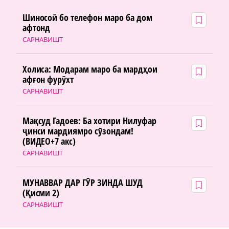
Шиносоӣ бо телефон маро ба дом
афтонд
САРНАВИШТ
Холиса: Модарам маро ба мардҳои
афғон фурӯхт
САРНАВИШТ
Мақсуд Гадоев: Ба хотири Нилуфар
ҷинси мардиямро сӯзондам!
(ВИДЕО+7 акс)
САРНАВИШТ
МУНАВВАР ДАР ГӮР ЗИНДА ШУД
(Қисми 2)
САРНАВИШТ