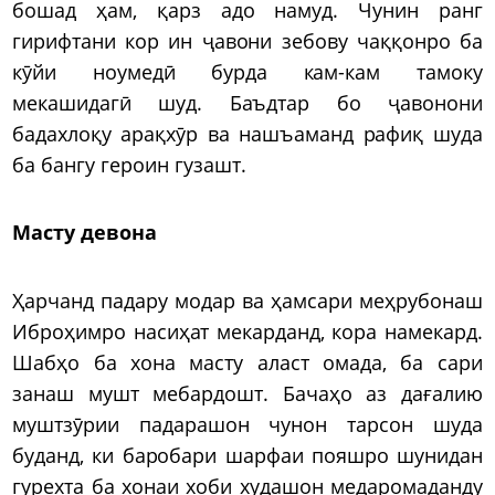
бошад ҳам, қарз адо намуд. Чунин ранг
гирифтани кор ин ҷавони зебову чаққонро ба
кӯйи ноумедӣ бурда кам-кам тамоку
мекашидагӣ шуд. Баъдтар бо ҷавонони
бадахлоқу арақхӯр ва нашъаманд рафиқ шуда
ба бангу героин гузашт.
Масту девона
Ҳарчанд падару модар ва ҳамсари меҳрубонаш
Иброҳимро насиҳат мекарданд, кора намекард.
Шабҳо ба хона масту аласт омада, ба сари
занаш мушт мебардошт. Бачаҳо аз дағалию
муштзӯрии падарашон чунон тарсон шуда
буданд, ки баробари шарфаи пояшро шунидан
гурехта ба хонаи хоби худашон медаромаданду