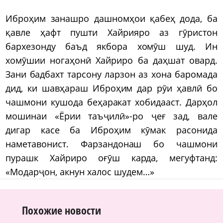
Иброҳим занашро дашномҳои қабеҳ дода, ба
қавле ҳафт пушти Хайрияро аз гӯристон
бархезонду баъд якбора хомӯш шуд. Ин
хомӯшии ногаҳонӣ Хайриро ба даҳшат овард.
Зани бадбахт тарсону ларзон аз хона баромада
дид, ки шавҳараш Иброҳим дар рӯи ҳавлӣ бо
чашмони кушода беҳаракат хобидааст. Дарҳол
мошинаи «Ёрии таъҷилӣ»-ро ҷеғ зад, вале
дигар касе ба Иброҳим кӯмак расонида
наметавонист. Фарзандонаш бо чашмони
пурашк Хайриро оғӯш карда, мегуфтанд:
«Модарҷон, акнун халос шудем…»
Похожие новости