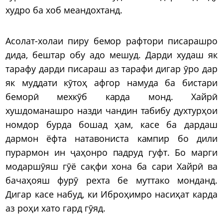
худро ба хоб меандохтанд.
Асолат-холаи пиру бемор рафтори писарашро
дида, бештар обу адо мешуд. Дарди худаш як
тарафу дарди писараш аз тарафи дигар ӯро дар
як муддати кӯтоҳ афгор намуда ба бистари
беморӣ мехкӯб карда монд. Хайрӣ
хушдоманашро назди чандин табибу духтурҳои
номдор бурда бошад ҳам, касе ба дардаш
дармон ёфта натавониста кампир бо дили
пурармон ин ҷаҳонро падруд гуфт. Бо марги
модаршӯяш гӯё сақфи хона ба сари Хайрӣ ва
бачаҳояш фурӯ рехта бе муттако монданд.
Дигар касе набуд, ки Иброҳимро насиҳат карда
аз роҳи хато гард гӯяд.