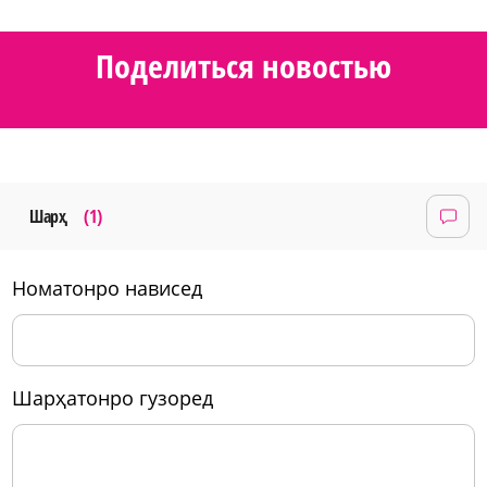
Поделиться новостью
Шарҳ
(1)
номатонро нависед
шарҳатонро гузоред