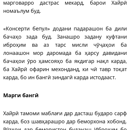
марговарро дастрас мекард, барои Хайрӣ
номаълум буд.
«Консерти бепул» додани падарашон ба дили
бачаҳо зада буд. Занашро задану куфтани
иброҳим ва аз тарс мисли чӯҷаҳои ба
лонаашон мор даромада ба ҳарсу давидани
бачаҳои ӯро ҳамсояҳо ба якдигар нақл карда,
ба Хайрӣ офарин мехонданд, ки чӣ тавр тоқат
карда, бо ин бангӣ зиндагӣ карда истодааст.
Марги бангӣ
Хайрӣ тамоми маблағи дар дасташ бударо сарф
карда, боз шавҳарашро дар беморхона хобонд.
Рӯзҳои дар бемористон буданаш Иброҳим бо