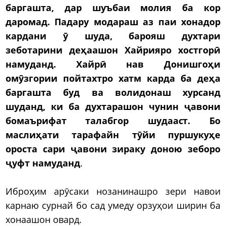
баргашта, дар шуъбаи молия ба кор
даромад. Падару модараш аз паи хонадор
кардани ӯ шуда, барояш духтари
зеботарини деҳаашон Хайрияро хостгорӣ
намуданд. Хайрӣ нав Донишгоҳи
омӯзгории пойтахтро хатм карда ба деҳа
баргашта буд ва волидонаш хурсанд
шуданд, ки ба духтарашон чунин ҷавони
бомаърифат талабгор шудааст. Бо
маслиҳати тарафайн тӯйи пуршукуҳе
ороста сари ҷавони зираку доною зеборо
ҷуфт намуданд
.
Иброҳим арӯсаки нозанинашро зери навои
карнаю сурнай бо сад умеду орзуҳои ширин ба
хонаашон овард.