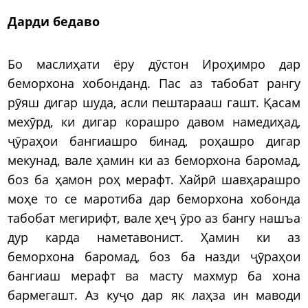
Дарди бедаво
Бо маслиҳати ёру дӯстон Ироҳимро дар
беморхона хобонданд. Пас аз табобат рангу
рӯяш дигар шуда, асли пештарааш гашт. Қасам
мехӯрд, ки дигар корашро давом намедиҳад,
ҷӯраҳои бангиашро бинад, роҳашро дигар
мекунад, вале ҳамин ки аз беморхона баромад,
боз ба ҳамон роҳ мерафт. Хайрӣ шавҳарашро
моҳе то се маротиба дар беморхона хобонда
табобат мегирифт, вале ҳеҷ ӯро аз бангу нашъа
дур карда наметавонист. Ҳамин ки аз
беморхона баромад, боз ба назди ҷӯраҳои
бангиаш мерафт ва масту махмур ба хона
бармегашт. Аз куҷо дар як лаҳза ин маводи