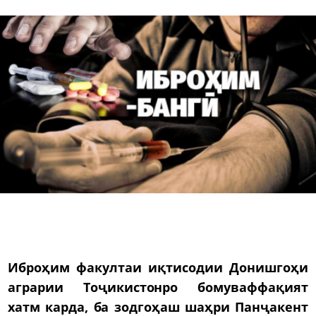
Иброҳим факултаи иқтисодии Донишгоҳи
аграрии Тоҷикистонро бомуваффақият
хатм карда, ба зодгоҳаш шаҳри Панҷакент