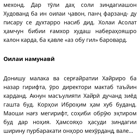
мехонд. Дар тӯли даҳ соли зиндагиашон
Худованд ба ин оилаи ҷавон, панҷ фарзанд- ду
писару се духтарро насиб дид. Холаи Асолат
ҳамчун бибии ғамхор худаш набераҳояшро
калон карда, ба қавле «аз обу гил» баровард.
Оилаи намунавӣ
Донишу малака ва серғайратии Хайриро ба
назар гирифта, ӯро директори мактаб таъйин
карданд. Акнун масъулияти Хайрӣ дучанд зиёд
гашта буд. Корҳои Иброҳим ҳам хуб буданд.
Маоши нағз мегирифт, соҳиби обрӯю эҳтиром
буд дар ноҳия. Ҳамсояҳо ҳасуди зиндагии
ширину пурбаракати онҳоро мехӯрданд, вале…