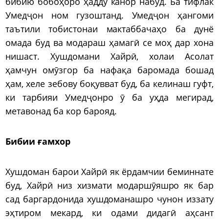
бибию бобоҳоро ҳадду канор набуд. Ба тифлак
Умедҷон ном гузоштанд. Умедҷон ҳангоми
таътили тобистонаи мактаббачаҳо ба дунё
омада буд ва модараш ҳамагӣ се моҳ дар хона
нишаст. Хушдомани Хайрӣ, холаи Асолат
ҳамчун омӯзгор ба нафақа баромада бошад
ҳам, хеле зебову боқувват буд, ба келинаш гуфт,
ки тарбияи Умедҷонро ӯ ба уҳда мегирад,
метавонад ба кор барояд.
Бибии ғамхор
Хушдоман барои Хайрӣ як ёрдамчии беминнате
буд, Хайрӣ низ хизмати модаршӯяшро як бар
сад баргардонида хушдоманашро чунон иззату
эҳтиром мекард, ки одами дидагӣ аҳсант