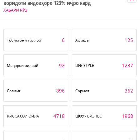
воридоти андозҳоро 123% иҷро кард
ХАБАРИ РӮЗ
6
125
Тобистони тиллоӣ
Афиша
92
1237
Моҷарои оилавӣ
LIFE-STYLE
896
362
Солимӣ
Сармоя
4718
1968
ҚИССАҲОИ ОИЛА
ШОУ - БИЗНЕС