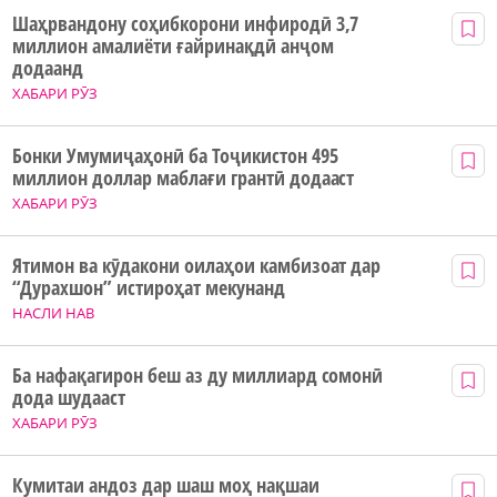
Шаҳрвандону соҳибкорони инфиродӣ 3,7
миллион амалиёти ғайринақдӣ анҷом
додаанд
ХАБАРИ РӮЗ
Бонки Умумиҷаҳонӣ ба Тоҷикистон 495
миллион доллар маблағи грантӣ додааст
ХАБАРИ РӮЗ
Ятимон ва кӯдакони оилаҳои камбизоат дар
“Дурахшон” истироҳат мекунанд
НАСЛИ НАВ
Ба нафақагирон беш аз ду миллиард сомонӣ
дода шудааст
ХАБАРИ РӮЗ
Кумитаи андоз дар шаш моҳ нақшаи