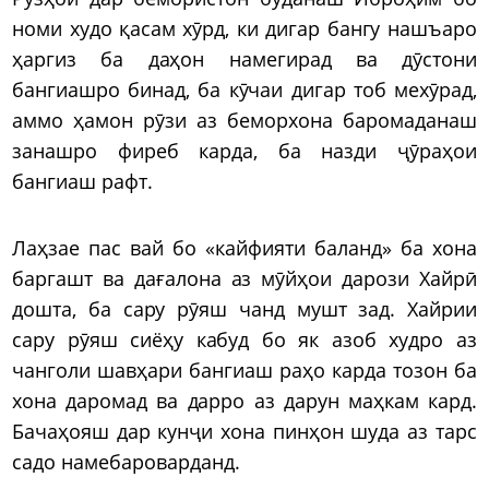
номи худо қасам хӯрд, ки дигар бангу нашъаро
ҳаргиз ба даҳон намегирад ва дӯстони
бангиашро бинад, ба кӯчаи дигар тоб мехӯрад,
аммо ҳамон рӯзи аз беморхона баромаданаш
занашро фиреб карда, ба назди ҷӯраҳои
бангиаш рафт.
Лаҳзае пас вай бо «кайфияти баланд» ба хона
баргашт ва дағалона аз мӯйҳои дарози Хайрӣ
дошта, ба сару рӯяш чанд мушт зад. Хайрии
сару рӯяш сиёҳу кабуд бо як азоб худро аз
чанголи шавҳари бангиаш раҳо карда тозон ба
хона даромад ва дарро аз дарун маҳкам кард.
Бачаҳояш дар кунҷи хона пинҳон шуда аз тарс
садо намебароварданд.