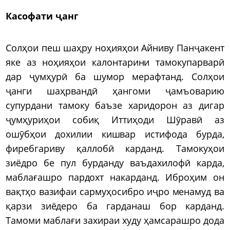
Касофати ҷанг
Солҳои пеш шаҳру ноҳияҳои Айниву Панҷакент
яке аз ноҳияҳои калонтарини тамокупарварӣ
дар ҷумҳурӣ ба шумор мерафтанд. Солҳои
ҷанги шаҳрвандӣ ҳангоми ҷамъоварию
супурдани тамоку баъзе харидорон аз дигар
ҷумҳуриҳои собиқ Иттиҳоди Шӯравӣ аз
ошӯбҳои дохилии кишвар истифода бурда,
фиребгариву қаллобӣ карданд. Тамокуҳои
зиёдро бе пул бурданду ваъдахилофӣ карда,
маблағашро пардохт накарданд. Иброҳим он
вақтҳо вазифаи сармуҳосибро иҷро менамуд ва
қарзи зиёдеро ба гарданаш бор карданд.
Тамоми маблағи захираи худу ҳамсарашро дода