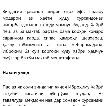
Зиндагии ҷавонон ширин оғоз ёфт. Падару
модарон аз ҳаёти хушу хурсандонаи
ҷигарбандонашон шоду мамнун буданд. Хайрӣ
пеш аз ба мактаб рафтан, ҳама корҳои хонаро
саранҷом карда, сипас ҳамроҳи шавҳараш
ҳазлу шӯхикунон аз хона мебаромаданд.
Иброҳим ба сӯи коргоҳи худу Хайрӣ ҳамчун
омӯзгор ба сӯи мактаб мешитофтанд.
Нахли умед
Пас аз як соли зиндагии якҷоя Иброҳиму Хайрӣ
соҳиби писарчаи дӯстрӯяке шуданд. Аз
таваллуди меҳмони нав дар хонадон хурсандии