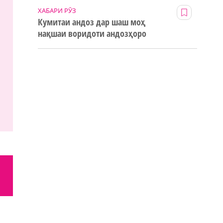
ХАБАРИ РӮЗ
Кумитаи андоз дар шаш моҳ
нақшаи воридоти андозҳоро
123% иҷро кард