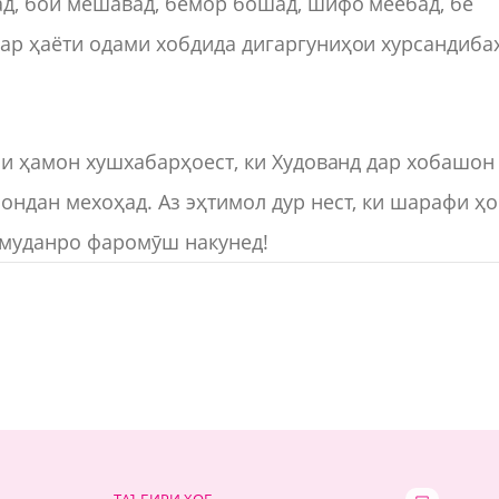
ад, бой мешавад, бемор бошад, шифо меёбад, бе
дар ҳаёти одами хобдида дигаргуниҳои хурсандиб
аи ҳамон хушхабарҳоест, ки Худованд дар хобашон
ондан мехоҳад. Аз эҳтимол дур нест, ки шарафи ҳ
амуданро фаромӯш накунед!
ТАЪБИРИ ХОБ