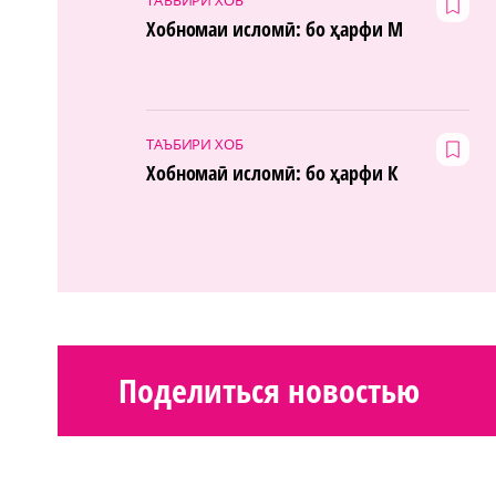
Хобномаи исломӣ: бо ҳарфи М
ТАЪБИРИ ХОБ
Хобномаӣ исломӣ: бо ҳарфи К
Поделиться новостью