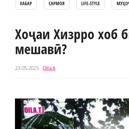
ХАБАР
САРМОЯ
LIFE-STYLE
МУҲО
Хоҷаи Хизрро хоб 
мешавӣ?
23.05.2025
Oila.tj