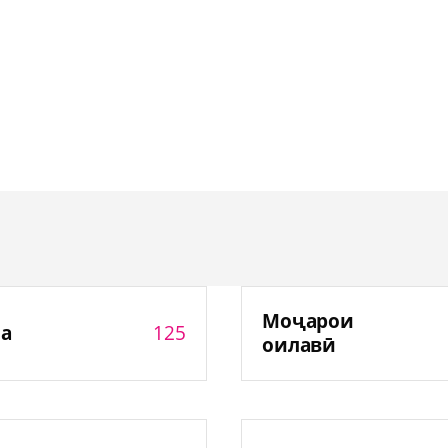
Моҷарои
125
а
оилавӣ