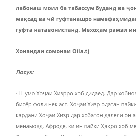
лабонаш моил ба табассум буданд ва ҷо
мақсад ва ч
ӣ
гуфтанашро намефаҳмидам.
гуфта натавонистанд. Мехоҳам рамзи ин
Хонандаи сомонаи
Oila
.
tj
Посух
:
- Шумо Хоҷаи Хизрро хоб дидаед. Дар хобно
бисёр фоли нек аст. Хоҷаи Хизр одатан пай
кардани Хоҷаи Хизр дар хобатон далели он а
менамояд. Афроде, ки ин пайки Ҳақро хоб м