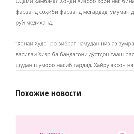
Одами камбағал Хоҷаи Хизрро хоби нек бин
фарзанд соҳиби фарзанд мегардад, умуман 
рӯй медиҳанд.
“Хонаи Худо”-ро зиёрат намудан низ аз зумр
василаи Хизр ба бандагони дӯстдоштааш рас
шудан шуморо насиб гардад. Хайру эҳсон н
Похожие новости
ТАЪБИРИ ХОБ