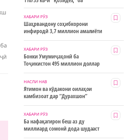
110/35 кВ-и “Қозидеҳ” ба
истифода дода мешавад
ахш
ХАБАРИ РӮЗ
Шаҳрвандону соҳибкорони
инфиродӣ 3,7 миллион амалиёти
ғайринақдӣ анҷом додаанд
 ба
ХАБАРИ РӮЗ
Бонки Умумиҷаҳонӣ ба
оҷӣ
Тоҷикистон 495 миллион доллар
маблағи грантӣ додааст
НАСЛИ НАВ
Ятимон ва кӯдакони оилаҳои
камбизоат дар “Дурахшон”
истироҳат мекунанд
ХАБАРИ РӮЗ
Ба нафақагирон беш аз ду
миллиард сомонӣ дода шудааст