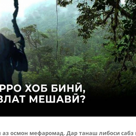
 аз осмон мефаромад. Дар танаш либоси сабз 