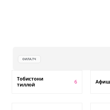
ОИЛА.ТЧ
Тобистони
6
Афиш
тиллоӣ