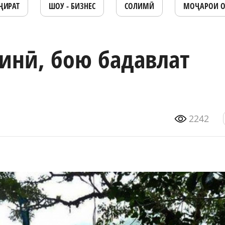
ҶИРАТ
ШОУ - БИЗНЕС
СОЛИМӢ
МОҶАРОИ 
бинӣ, бою бадавлат
2242