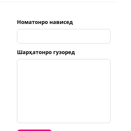
номатонро нависед
шарҳатонро гузоред