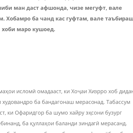
ниби ман даст афшонда, чизе мегуфт, вале
 Хобамро ба чанд кас гуфтам, вале таъбира
 хоби маро кушо
е
д.
маҳои исломӣ омадааст, ки Хоҷаи Хизрро хоб дида
ки худовандро ба бандагонаш мерасонад. Табассум
ст, ки Офаридгор ба шумо хайру эҳсони бузург
ебинанд, ба қуллаҳои баланди зиндагӣ мерасанд.