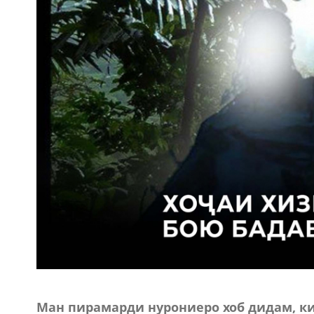
Ман пирамарди нурониеро хоб дидам, ки