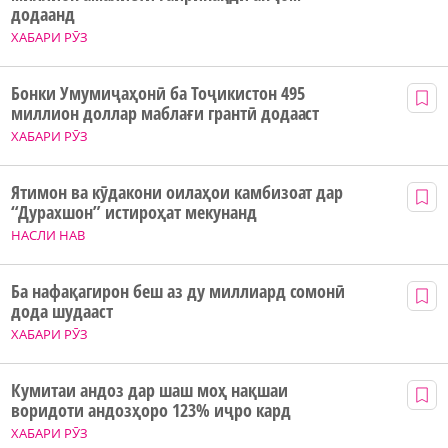
додаанд
ХАБАРИ РӮЗ
Бонки Умумиҷаҳонӣ ба Тоҷикистон 495
миллион доллар маблағи грантӣ додааст
ХАБАРИ РӮЗ
Ятимон ва кӯдакони оилаҳои камбизоат дар
“Дурахшон” истироҳат мекунанд
НАСЛИ НАВ
Ба нафақагирон беш аз ду миллиард сомонӣ
дода шудааст
ХАБАРИ РӮЗ
Кумитаи андоз дар шаш моҳ нақшаи
воридоти андозҳоро 123% иҷро кард
ХАБАРИ РӮЗ