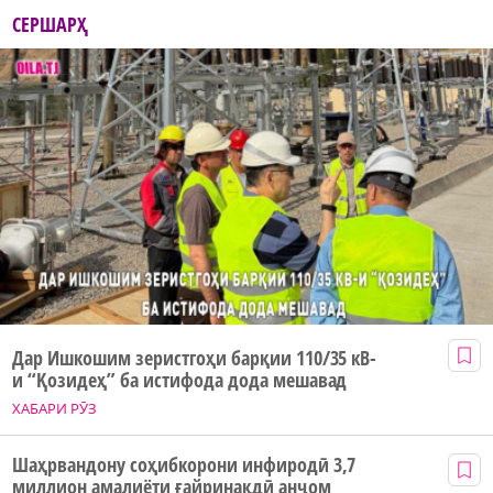
СЕРШАРҲ
Дар Ишкошим зеристгоҳи барқии 110/35 кВ-
и “Қозидеҳ” ба истифода дода мешавад
ХАБАРИ РӮЗ
Шаҳрвандону соҳибкорони инфиродӣ 3,7
миллион амалиёти ғайринақдӣ анҷом