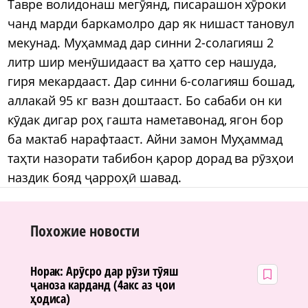
Тавре волидонаш мегӯянд, писарашон хӯроки
чанд марди баркамолро дар як нишаст тановул
мекунад. Муҳаммад дар синни 2-солагияш 2
литр шир менӯшидааст ва ҳатто сер нашуда,
гиря мекардааст. Дар синни 6-солагияш бошад,
аллакай 95 кг вазн доштааст. Бо сабаби он ки
кӯдак дигар роҳ гашта наметавонад, ягон бор
ба мактаб нарафтааст. Айни замон Муҳаммад
таҳти назорати табибон қарор дорад ва рӯзҳои
наздик бояд ҷарроҳӣ шавад.
Похожие новости
Норак: Арӯсро дар рӯзи тӯяш
ҷаноза карданд (4акс аз ҷои
ҳодиса)