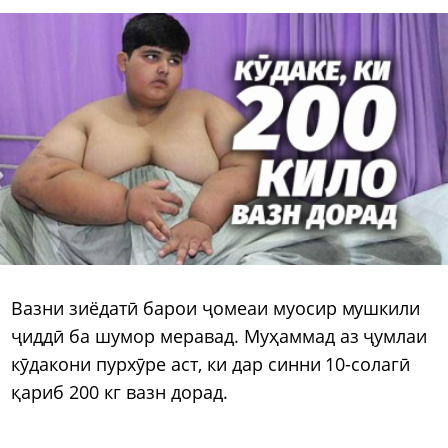
Вазни зиёдатӣ барои ҷомеаи муосир мушкили
ҷиддӣ ба шумор меравад. Муҳаммад аз ҷумлаи
кӯдакони пурхӯре аст, ки дар синни 10-солагӣ
қариб 200 кг вазн дорад.