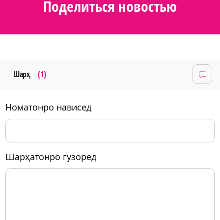
Поделиться новостью
Шарҳ
(1)
номатонро нависед
шарҳатонро гузоред