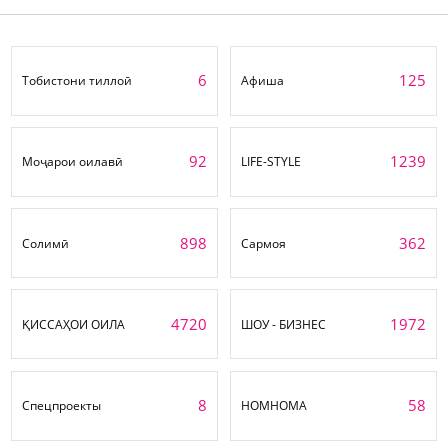
6
125
Тобистони тиллоӣ
Афиша
92
1239
Моҷарои оилавӣ
LIFE-STYLE
898
362
Солимӣ
Сармоя
4720
1972
ҚИССАҲОИ ОИЛА
ШОУ - БИЗНЕС
8
58
Спецпроекты
НОМНОМА