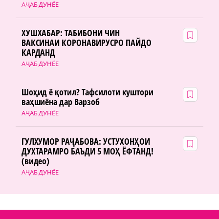
АҶАБ ДУНЁЕ
ХУШХАБАР: ТАБИБОНИ ЧИН
ВАКСИНАИ КОРОНАВИРУСРО ПАЙДО
КАРДАНД
АҶАБ ДУНЁЕ
Шоҳид ё қотил? Тафсилоти куштори
ваҳшиёна дар Варзоб
АҶАБ ДУНЁЕ
ГУЛХУМОР РАҶАБОВА: УСТУХОНҲОИ
ДУХТАРАМРО БАЪДИ 5 МОҲ ЁФТАНД!
(видео)
АҶАБ ДУНЁЕ