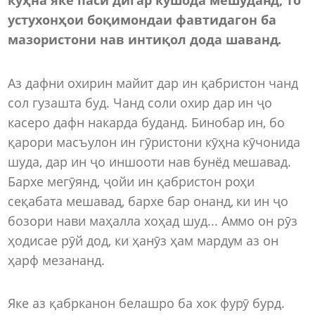
устухонҳои боқимондаи фавтидагон ба
мазористони нав интиқол дода шаванд.
Аз дафни охирин майит дар ин қабристон чанд
сол гузашта буд. Чанд соли охир дар ин ҷо
касеро дафн накарда буданд. Бинобар ин, бо
қарори масъулон ин гӯристони кӯҳна кӯчонида
шуда, дар ин ҷо иншооти нав бунёд мешавад.
Бархе мегӯянд, ҷойи ин қабристон роҳи
сеқабата мешавад, бархе бар онанд, ки ин ҷо
бозори нави маҳалла хоҳад шуд... Аммо он рӯз
ҳодисае рӯй дод, ки ҳанӯз ҳам мардум аз он
ҳарф мезананд.
Яке аз қабрканон белашро ба хок фурӯ бурд.