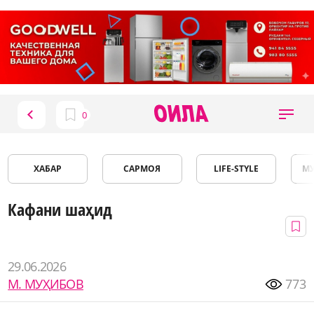
ХАБАР
САРМОЯ
LIFE-STYLE
М
Кафани шаҳид
29.06.2026
М. МУҲИБОВ
773