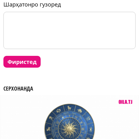
шарҳатонро гузоред
фиристед
СЕРХОНАНДА