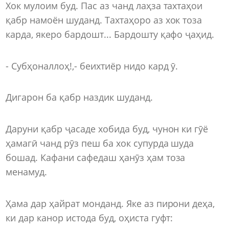
Хок мулоим буд. Пас аз чанд лаҳза тахтаҳои
қабр намоён шуданд. Тахтаҳоро аз хок тоза
карда, якеро бардошт... Бардошту қафо ҷаҳид.
- Субҳоналлоҳ!,- беихтиёр нидо кард ӯ.
Дигарон ба қабр наздик шуданд.
Даруни қабр ҷасаде хобида буд, чунон ки гӯё
ҳамагӣ чанд рӯз пеш ба хок супурда шуда
бошад. Кафани сафедаш ҳанӯз ҳам тоза
менамуд.
Ҳама дар ҳайрат монданд. Яке аз пирони деҳа,
ки дар канор истода буд, оҳиста гуфт: