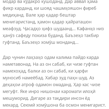
модар ва кӯдакро кушоданд. Дар аввал ҳама
фикр карданд, ки шояд чашмҳояшон фиреб
медиҳанд. Вале ҳар қадар бештар
менигаристанд, ҳамон қадар ҳайраташон
меафзуд. Ҷасадҳо ҳифз шудаанд... Кафанҳо низ
ҳанӯз сафеду покиза буданд. Баъзеҳо такбир
гуфтанд. Баъзеҳо хомӯш монданд...
Дар чунин лаҳзаҳо одам калима пайдо карда
наметавонад. На аз он сабаб, ки чизе гуфтан
намехоҳад, балки аз он сабаб, ки ҳарфи
муносиб намеёбад. Хабар зуд паҳн шуд. Аз
деҳаҳои атроф одамон омаданд. Ҳар кас чизе
мегуфт. Яке инро нишонаи каромати илоҳӣ
мешуморид. Дигаре аз тақдири инсон ёд
мекард. Сеюмӣ хомӯшона ба осмон менигарист.