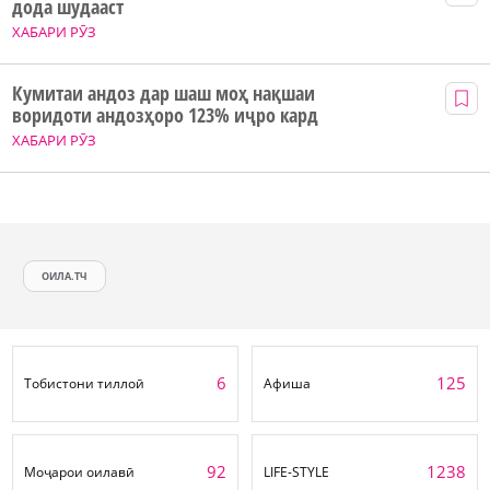
дода шудааст
ХАБАРИ РӮЗ
Кумитаи андоз дар шаш моҳ нақшаи
воридоти андозҳоро 123% иҷро кард
ХАБАРИ РӮЗ
ОИЛА.ТЧ
6
125
Тобистони тиллоӣ
Афиша
92
1238
Моҷарои оилавӣ
LIFE-STYLE