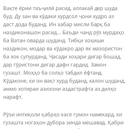
Вақте ёрии таъҷилӣ расид, аллакай дер шуда
буд. Ду зан ва кӯдаки хурдсол ҷони худро аз
даст дода буданд. Ин хабар мисли барқ ба
наздиконашон расид... Баъди чанд рӯз мурдаҳо
ба Ватан оварда шуданд. Тибқи хоҳиши
наздикон, модар ва кӯдакро дар як мазористон
ба хок супурданд. Ҷасади хоҳари дигар бошад,
дар гӯристони дигар дафн гардид. Замон
гузашт. Моҳҳо ба солҳо табдил ёфтанд.
Кӯдаконе, ки он вақт хурд буданд, калон шуданд,
аммо хотираи азизони аздастрафта аз дилҳо
нарафт.
Рӯзи интиқоли қабрҳо касе гумон намекард, ки
гузашта ногаҳон дубора зинда мешавад. Қабри