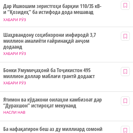
Дар Ишкошим зеристгоҳи барқии 110/35 кВ-
и “Қозидеҳ” ба истифода дода мешавад
ХАБАРИ РӮЗ
Шаҳрвандону соҳибкорони инфиродӣ 3,7
миллион амалиёти ғайринақдӣ анҷом
додаанд
ХАБАРИ РӮЗ
Бонки Умумиҷаҳонӣ ба Тоҷикистон 495
миллион доллар маблағи грантӣ додааст
ХАБАРИ РӮЗ
Ятимон ва кӯдакони оилаҳои камбизоат дар
“Дурахшон” истироҳат мекунанд
НАСЛИ НАВ
Ба нафақагирон беш аз ду миллиард сомонӣ