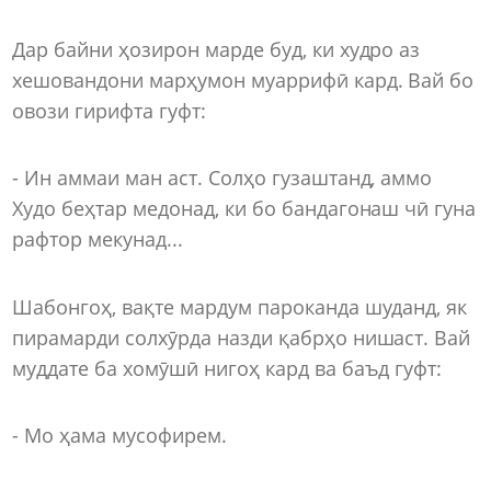
Дар байни ҳозирон марде буд, ки худро аз
хешовандони марҳумон муаррифӣ кард. Вай бо
овози гирифта гуфт:
- Ин аммаи ман аст. Солҳо гузаштанд, аммо
Худо беҳтар медонад, ки бо бандагонаш чӣ гуна
рафтор мекунад...
Шабонгоҳ, вақте мардум пароканда шуданд, як
пирамарди солхӯрда назди қабрҳо нишаст. Вай
муддате ба хомӯшӣ нигоҳ кард ва баъд гуфт:
- Мо ҳама мусофирем.