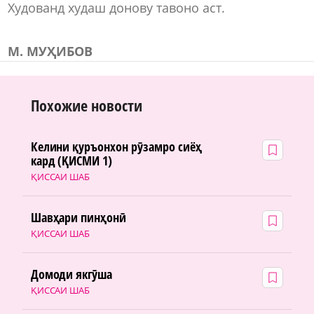
Худованд худаш донову тавоно аст.
М. МУҲИБОВ
Похожие новости
Келини қуръонхон рӯзамро сиёҳ
кард (ҚИСМИ 1)
ҚИССАИ ШАБ
Шавҳари пинҳонӣ
ҚИССАИ ШАБ
Домоди якгӯша
ҚИССАИ ШАБ