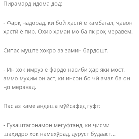
Пирамард идома дод:
- Фарқ надорад, ки бой ҳастӣ ё камбағал, ҷавон
ҳастӣ ё пир. Охир ҳамаи мо ба як роҳ меравем.
Сипас муште хокро аз замин бардошт.
- Ин хок имрӯз ё фардо насиби ҳар яки мост,
аммо муҳим он аст, ки инсон бо чӣ амал ба он
ҷо меравад.
Пас аз каме андеша мӯйсафед гуфт:
- Гузаштагонамон мегуфтанд, ки ҷисми
шаҳидро хок намехӯрад, дуруст будааст...