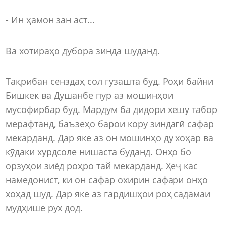
- Ин ҳамон зан аст...
Ва хотираҳо дубора зинда шуданд.
Тақрибан сенздаҳ сол гузашта буд. Роҳи байни
Бишкек ва Душанбе пур аз мошинҳои
мусофирбар буд. Мардум ба дидори хешу табор
мерафтанд, баъзеҳо барои кору зиндагӣ сафар
мекарданд. Дар яке аз он мошинҳо ду хоҳар ва
кӯдаки хурдсоле нишаста буданд. Онҳо бо
орзуҳои зиёд роҳро тай мекарданд. Ҳеҷ кас
намедонист, ки он сафар охирин сафари онҳо
хоҳад шуд. Дар яке аз гардишҳои роҳ садамаи
мудҳише рух дод.