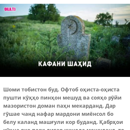
Шоми тобистон буд. Офтоб оҳиста-оҳиста
пушти кӯҳҳо пинҳон мешуд ва сояҳо рӯйи
мазористон доман паҳн мекарданд. Дар
гӯшае чанд нафар мардони миёнсол бо
белу каланд машғули кор буданд. Қабрҳои
кӯҳна яке паси дигар кушода мешуданд, то