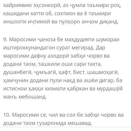
хайриявию эҳсонкорӣ, аз ҷумла таъмири роҳ,
кашидани хатти об, сохтмон ва ё таъмири
иншооти иҷтимоӣ ва пулҳоро анҷом диҳанд.
9. Маросими ҷаноза бе маҳдудияти шумораи
иштироккунандагон сурат мегирад. Дар
маросими дафну азодорӣ забҳи чорво ва
додани таом, ташкили оши сари тахта,
душанбегӣ, ҷумъагӣ, ҳафт, бист, шашмоҳагӣ,
ҳамчунин додани пули нақд ва ашёи дигар, ба
истиснои ҳаққи хизмати қабркан ва мурдашӯй
манъ мебошанд.
10. Маросими се, чил ва сол бе забҳи чорво ва
додани таом гузаронида мешавад.