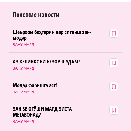
Похожие новости
Шеърҳои беҳтарин дар ситоиш зан-
модар
ЗАНУ МАРД
АЗ КЕЛИНКОБӢ БЕЗОР ШУДАМ!
ЗАНУ МАРД
Модар фаришта аст!
ЗАНУ МАРД
ЗАН БЕ ОҒӮШИ МАРД ЗИСТА
МЕТАВОНАД?
ЗАНУ МАРД