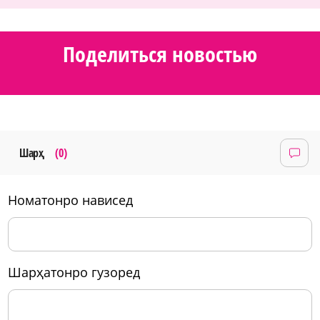
Поделиться новостью
Шарҳ
(0)
номатонро нависед
шарҳатонро гузоред