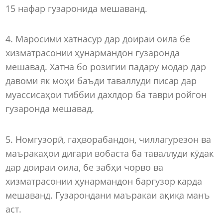
15 нафар гузаронида мешаванд.
4. Маросими хатнасур дар доираи оила бе
хизматрасонии ҳунармандон гузаронда
мешавад. Хатна бо розигии падару модар дар
давоми як моҳи баъди таваллуди писар дар
муассисаҳои тиббии дахлдор ба таври ройгон
гузаронда мешавад.
5. Номгузорӣ, гаҳворабандон, чиллагурезон ва
маъракаҳои дигари вобаста ба таваллуди кӯдак
дар доираи оила, бе забҳи чорво ва
хизматрасонии ҳунармандон баргузор карда
мешаванд. Гузарондани маъракаи ақиқа манъ
аст.