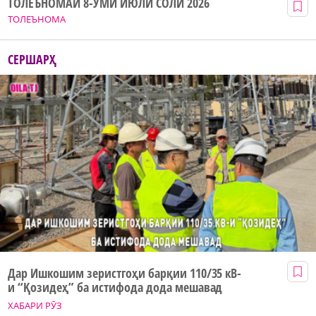
ТОЛЕЪНОМАИ 8-УМИ ИЮЛИ СОЛИ 2026
ТОЛЕЪНОМА
СЕРШАРҲ
Дар Ишкошим зеристгоҳи барқии 110/35 кВ-
и “Қозидеҳ” ба истифода дода мешавад
ХАБАРИ РӮЗ