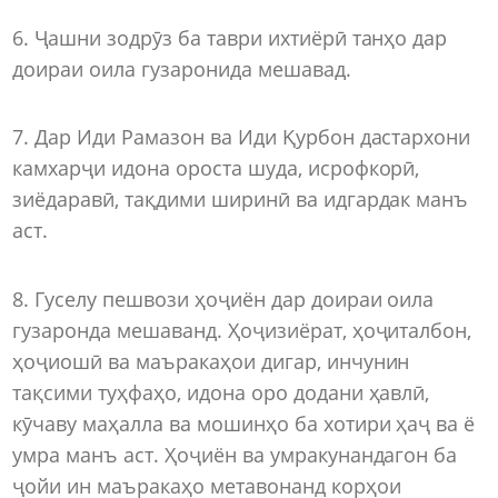
6. Ҷашни зодрӯз ба таври ихтиёрӣ танҳо дар
доираи оила гузаронида мешавад.
7. Дар Иди Рамазон ва Иди Қурбон дастархони
камхарҷи идона ороста шуда, исрофкорӣ,
зиёдаравӣ, тақдими ширинӣ ва идгардак манъ
аст.
8. Гуселу пешвози ҳоҷиён дар доираи оила
гузаронда мешаванд. Ҳоҷизиёрат, ҳоҷиталбон,
ҳоҷиошӣ ва маъракаҳои дигар, инчунин
тақсими туҳфаҳо, идона оро додани ҳавлӣ,
кӯчаву маҳалла ва мошинҳо ба хотири ҳаҷ ва ё
умра манъ аст. Ҳоҷиён ва умракунандагон ба
ҷойи ин маъракаҳо метавонанд корҳои