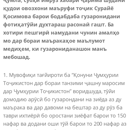
қудои овозхони маъруфи тоҷик Сурайё
Қосимова барои бодабдаба гузаронидани
фотиҳатӯйи духтараш расонаӣ гашт. Ба
хотири пешгирӣ намудани чунин амалҳо
мо дар бораи маъракаҳое маълумот
медиҳем, ки гузарониданашон манъ
мебошад.
1. Мувофиқи тағйироти ба “Қонуни Ҷумҳурии
Тоҷикистон дар бораи танзими ҷашну маросим
дар Ҷумҳурии Тоҷикистон” воридшуда, тӯйи
домодию арӯсӣ бо гузарондани на зиёда аз ду
маърака ва дар давоми на бештар аз ду рӯз ба
таври ихтиёрӣ бо оростани зиёфат барои то 150
нафар ва додани оши тӯй барои то 200 нафар аз