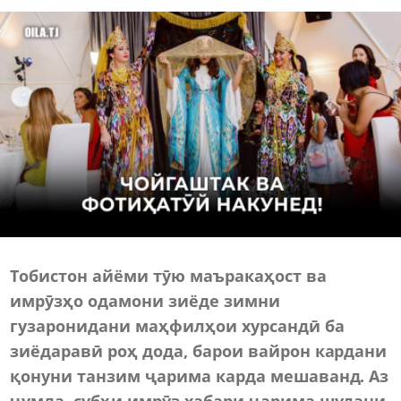
Тобистон айёми тӯю маъракаҳост ва
имрӯзҳо одамони зиёде зимни
гузаронидани маҳфилҳои хурсандӣ ба
зиёдаравӣ роҳ дода, барои вайрон кардани
қонуни танзим ҷарима карда мешаванд. Аз
ҷумла, субҳи имрӯз хабари ҷарима шудани