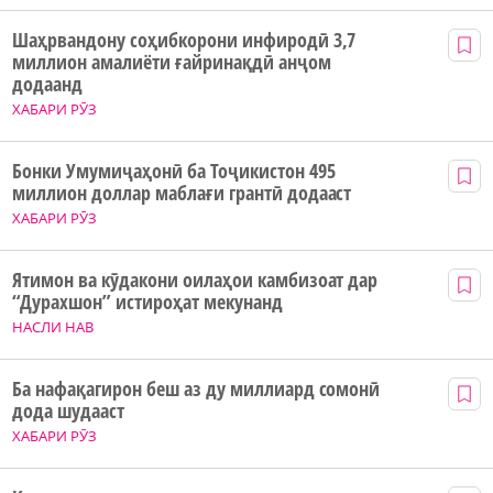
Шаҳрвандону соҳибкорони инфиродӣ 3,7
миллион амалиёти ғайринақдӣ анҷом
додаанд
ХАБАРИ РӮЗ
Бонки Умумиҷаҳонӣ ба Тоҷикистон 495
миллион доллар маблағи грантӣ додааст
ХАБАРИ РӮЗ
Ятимон ва кӯдакони оилаҳои камбизоат дар
“Дурахшон” истироҳат мекунанд
НАСЛИ НАВ
Ба нафақагирон беш аз ду миллиард сомонӣ
дода шудааст
ХАБАРИ РӮЗ