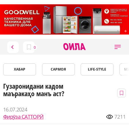
ХАБАР
САРМОЯ
LIFE-STYLE
М
Гузаронидани кадом
маъракаҳо манъ аст?
16.07.2024
Фирӯза САТТОРӢ
7211