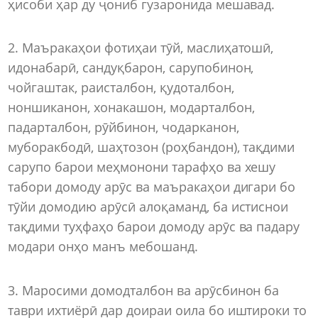
ҳисоби ҳар ду ҷониб гузаронида мешавад.
2. Маъракаҳои фотиҳаи тӯй, маслиҳатошӣ,
идонабарӣ, сандуқбарон, сарупобинон,
чойгаштак, раисталбон, қудоталбон,
ноншиканон, хонакашон, модарталбон,
падарталбон, рӯйбинон, чодарканон,
муборакбодӣ, шаҳтозон (роҳбандон), тақдими
сарупо барои меҳмонони тарафҳо ва хешу
табори домоду арӯс ва маъракаҳои дигари бо
тӯйи домодию арӯсӣ алоқаманд, ба истиснои
тақдими туҳфаҳо барои домоду арӯс ва падару
модари онҳо манъ мебошанд.
3. Маросими домодталбон ва арӯсбинон ба
таври ихтиёрӣ дар доираи оила бо иштироки то