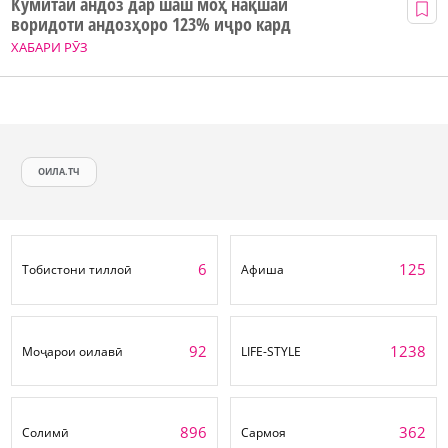
Кумитаи андоз дар шаш моҳ нақшаи
воридоти андозҳоро 123% иҷро кард
ХАБАРИ РӮЗ
ОИЛА.ТЧ
6
125
Тобистони тиллоӣ
Афиша
92
1238
Моҷарои оилавӣ
LIFE-STYLE
896
362
Солимӣ
Сармоя