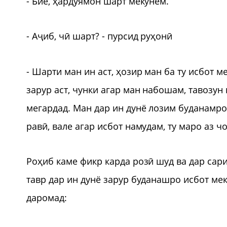
- Биё, ҳардуямон шарт мекунем.
- Аҷиб, чӣ шарт? - пурсид руҳонӣ
- Шарти ман ин аст, ҳозир ман ба ту исбот м
зарур аст, чунки агар ман набошам, тавозун
мегардад. Ман дар ин дунё лозим буданамро 
равӣ, вале агар исбот намудам, ту маро аз ч
Роҳиб каме фикр карда розӣ шуд ва дар сари
тавр дар ин дунё зарур буданашро исбот ме
даромад: