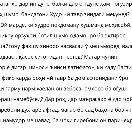
атанҳо дар ин дунё, балки дар он дунё ҳам ногузи
оҳ шумо, бандагони Худо чӣ тавр зиндагӣ мекунед?
 Эй марде, ки худро покдоману ҳушманд меҳисобӣ,
 фикру орзуҳои ботил шумо-одамонро ба эҳтирос
айтону фаҳшу зиноро васвасаи ӯ мешуморед, вал
додааст, қасос ситонидан нестед? Магар чунин
ор ё дигар шиноси љинси латифатон, ки қаду басти
т фикр карда роҳи чӣ тавр ба дом афтонидани ӯро
и гарму нарм хаёлан он зебосанамҳоро ба оѓӯш
ораш намебӯсед? Дар роҳ, дар маъракаҳо ё дар ҷо
ребони духтаре афтад, магар бо сад баҳона боз як
аш намудор мешавад, ба чоки гиребони он паричеҳ