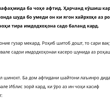
нафаҳмида ба чоҳе афтид. Ҳарчанд кӯшиш кар
монда шуда бо умеди он ки ягон хайрхоҳе аз р
 чоҳи тира имдодхоҳона садо баланд кард.
оние гузар мекард. Роҳиб шитоб дошт, то сари вақ
 вале садои имдодхоҳонаи касеро шунида аз роҳа
ол шинохт. Ба дом афтидани шайтони лаъинро дид
але Иблис зорӣ кард, ки ӯро аз ин чоҳи касиф
т: