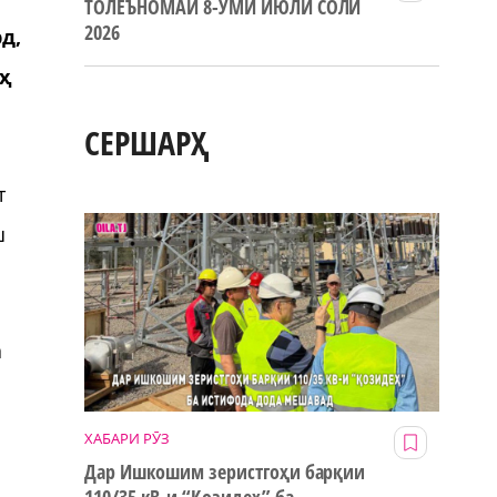
ТОЛЕЪНОМАИ 8-УМИ ИЮЛИ СОЛИ
2026
д,
оҳ
СЕРШАРҲ
т
ш
а
ХАБАРИ РӮЗ
Дар Ишкошим зеристгоҳи барқии