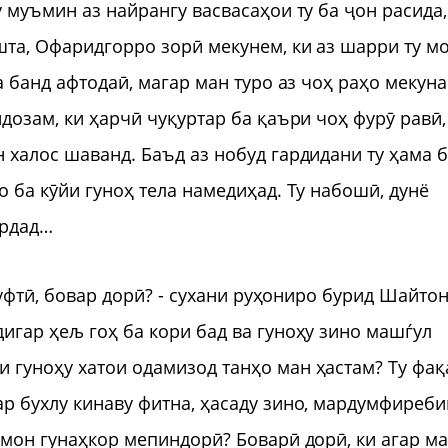
у муъмин аз найрангу васвасаҳои ту ба ҷон расида,
ошта, Офаридгорро зорӣ мекунем, ки аз шарри ту м
а банд афтодаӣ, магар ман туро аз чоҳ раҳо мекун
ндозам, ки ҳарчӣ чуқуртар ба қаъри чоҳ фурӯ равӣ,
 халос шаванд. Баъд аз нобуд гардидани ту ҳама 
о ба кӯйи гуноҳ тела намедиҳад. Ту набошӣ, дунё
ардад…
 гуфтӣ, бовар дорӣ? - сухани руҳониро бурид Шайтон
игар ҳељ гоҳ ба кори бад ва гуноҳу зино машѓул
 гуноҳу хатои одамизод танҳо ман ҳастам? Ту фақ
ар бухлу кинаву фитна, ҳасаду зино, мардумфиреби
амон гунаҳкор мепиндорӣ? Боварӣ дорӣ, ки агар м