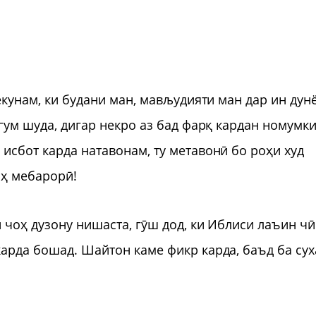
екунам, ки будани ман, мављудияти ман дар ин дун
 гум шуда, дигар некро аз бад фарқ кардан номумк
исбот карда натавонам, ту метавонӣ бо роҳи худ
оҳ мебарорӣ!
 чоҳ дузону нишаста, гӯш дод, ки Иблиси лаъин чӣ
карда бошад. Шайтон каме фикр карда, баъд ба су