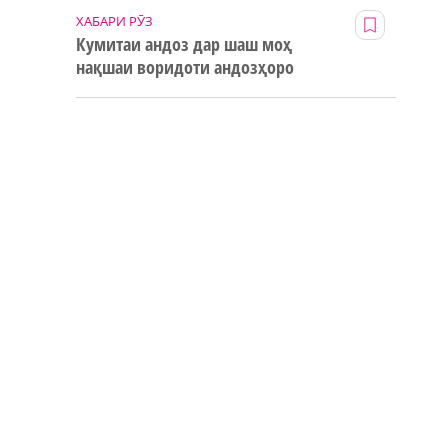
ХАБАРИ РӮЗ
Кумитаи андоз дар шаш моҳ
нақшаи воридоти андозҳоро
123% иҷро кард