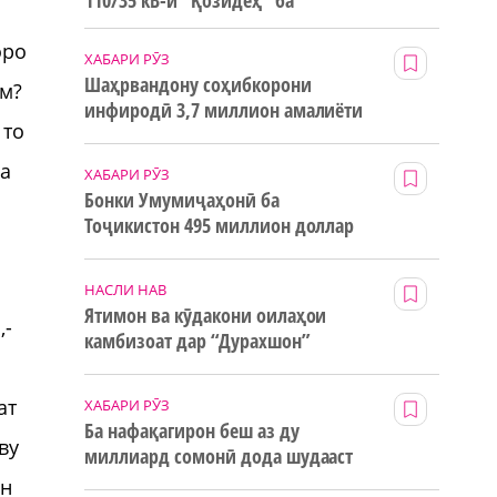
110/35 кВ-и “Қозидеҳ” ба
истифода дода мешавад
оро
ХАБАРИ РӮЗ
Шаҳрвандону соҳибкорони
ам?
инфиродӣ 3,7 миллион амалиёти
 то
ғайринақдӣ анҷом додаанд
ба
ХАБАРИ РӮЗ
Бонки Умумиҷаҳонӣ ба
Тоҷикистон 495 миллион доллар
маблағи грантӣ додааст
НАСЛИ НАВ
Ятимон ва кӯдакони оилаҳои
,-
камбизоат дар “Дурахшон”
истироҳат мекунанд
ат
ХАБАРИ РӮЗ
Ба нафақагирон беш аз ду
ву
миллиард сомонӣ дода шудааст
ан