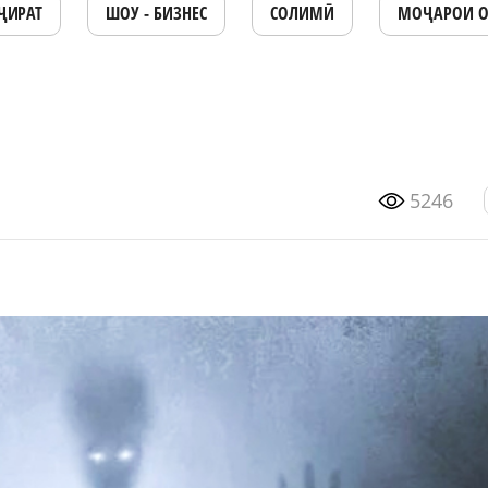
ҶИРАТ
ШОУ - БИЗНЕС
СОЛИМӢ
МОҶАРОИ 
5246