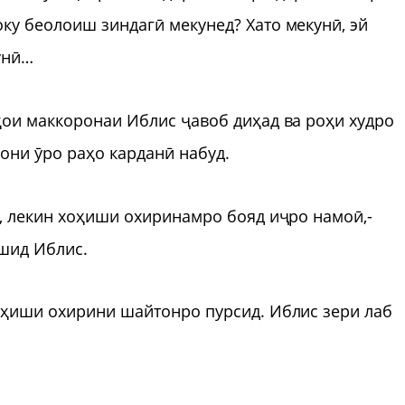
ку беолоиш зиндагӣ мекунед? Хато мекунӣ, эй
унӣ…
ҳои маккоронаи Иблис ҷавоб диҳад ва роҳи худро
они ӯро раҳо карданӣ набуд.
н, лекин хоҳиши охиринамро бояд иҷро намоӣ,-
ашид Иблис.
оҳиши охирини шайтонро пурсид. Иблис зери лаб