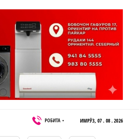
РОБИТА
ИМРӮЗ,
07 . 08 . 2026
▼