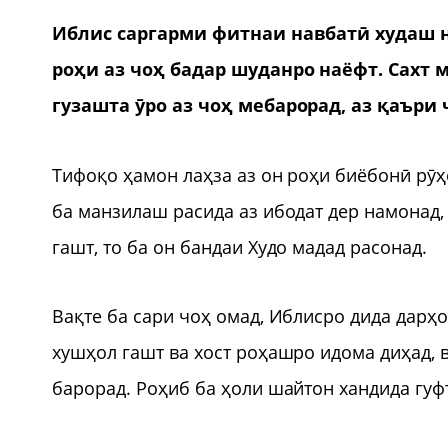
Иблис саргарми фитнаи навбатӣ худаш 
роҳи аз чоҳ бадар шуданро наёфт. Сахт 
гузашта ӯро аз чоҳ мебарорад, аз қаъри
Тифоқо ҳамон лаҳза аз он роҳи биёбонӣ рӯҳ
ба манзилаш расида аз ибодат дер намонад,
гашт, то ба он бандаи Худо мадад расонад.
Вақте ба сари чоҳ омад, Иблисро дида дарҳ
хушҳол гашт ва хост роҳашро идома диҳад, в
барорад. Роҳиб ба ҳоли шайтон хандида гуф