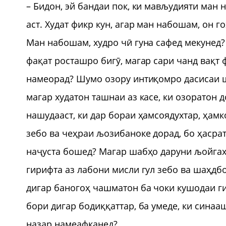
– Бидон, эй бандаи пок, ки мављудияти ман н
аст. Худат фикр кун, агар ман набошам, он г
Ман набошам, худро чӣ гуна сафед мекунед?
фақат росташро бигӯ, магар сари чанд вақт
намеорад? Шумо озору интиқомро дасисаи ш
магар худатон ташнаи аз касе, ки озоратон 
нашудааст, ки дар бораи ҳамсоядухтар, ҳамк
зебо ва чеҳраи љозибаноке дорад, бо ҳасра
наҷуста бошед? Магар шабҳо даруни љойгаҳ
гирифта аз лабони мисли гул зебо ва шаҳдб
дигар баногоҳ чашматон ба чоки кушодаи ги
бори дигар бодиққаттар, ба умеде, ки сина
назар намеафканед?