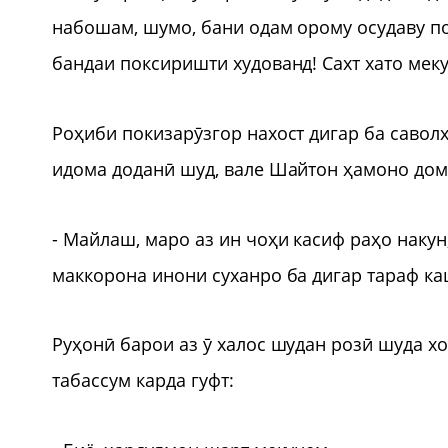
набошам, шумо, бани одам орому осудаву по
бандаи поксиришти худованд! Сахт хато мек
Роҳиби покизарӯзгор нахост дигар ба савол
идома доданӣ шуд, вале Шайтон ҳамоно дом
- Майлаш, маро аз ин чоҳи касиф раҳо наку
маккорона инони суханро ба дигар тараф к
Руҳонӣ барои аз ӯ халос шудан розӣ шуда х
табассум карда гуфт: