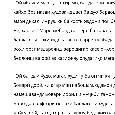
- Эй иблиси малъун, охир мо, бандагони пок
кайҳо боз назди худованд даст ба дуо бард
амон диҳад, имрӯз, ки ба хости Яздони пок б
Не, ҳаргиз! Маро мебояд сангеро ба сарат а
бандагони поки худованд аз шарри ту абадан
роҳи рост медароянд, зеро дигар касе онҳор
беолоиш ва орӣ аз касифиву олудагиҳо мег
- Эй бандаи Худо, магар худи ту ба он чи ки
Боварӣ дорӣ, ки агар ман набошам, одамон д
намешаванд? Боварӣ дорӣ, ки муҷиби тамоми
маро дар рафтори нопоки бандагони худо, д
майгусорӣ, қатлу ғорат ва зулму бедодии од