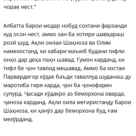
чорае нест."
Албатта барои модар нобуд сохтани фарзанди
худ осон нест, аммо зан ба хотири шавҳараш
розӣ шуд. Аҳли оилаи Шаҳноза ва Олим
намехостанд, ки хабари маъюб будани тифли
онҳо дар деҳа паҳн шавад. Гумон карданд, ки
тифл бе ҷон тавлид мешавад. Аммо ба хостаи
Парвардигор кӯдак баъди таваллуд шуданаш ду
маротиба гиря карда, ҷон ба ҷонофарин
супурд. Ҷасади кӯдакро аз беморхона оварда,
ҷаноза карданд. Аҳли оила мегиристанду барои
Шаҳноза, ки ҳанӯз дар беморхона буд, ғам
мехӯрданд.