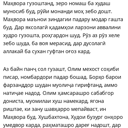
Маҳвора гузоштанд, зеро номаш ба худаш
муносиб буд, рӯйи монанди моҳ зебо дошт.
Маҳвора маънои зиндагии падару модар гашта
буд. Дар яксолагӣ қадамҳои ларзони аввалини
худро гузошта, роҳгардон шуд. Рӯз аз рӯз хеле
зебо шуда, ба воя мерасид, дар дусолагӣ
аллакай ба сухан гуфтан оғоз кард.
Аз байн панҷ сол гузашт, Олим мехост соҳиби
писар, номбардори падар бошад. Борҳо барои
фарзанддор шудан муолиҷа гирифтанд, аммо
натиҷае надод. Олим ҳамсарашро сабабгор
дониста, муомилаи хуш намекард, ягона
риштае, ки зану шавҳарро мепайваст, ин
Маҳвора буд. Хушбахтона, Худои бузург онҳоро
умедвор карда, раҳматашро дареғ надошт, дар