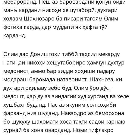
мебароранд. Пеш аз баровардани қонун оиди
манъ кардани никоҳи хешутаборӣ, духтари
холаам Шаҳнозаро ба писари тағоям Олим
фотиҳа карда, дар муддати як ҳафта тӯй
карданд.
Олим дар Донишгоҳи тиббӣ таҳсил мекарду
натиҷаи никоҳи хешутабориро ҳамчун духтур
медонист, аммо бар зидди хоҳиши падару
модараш баромада натавонист. Шаҳноза, ки
духтари оқилаву зебо буд, Олим ӯро дӯст
медошт, ҳар ду аз зиндагии худ хурсанд ва хеле
хушбахт буданд. Пас аз якуним сол соҳиби
фарзанд низ шуданд. Навзодро аз беморхона
бо шукӯҳу шаҳомати хоса таҳти садои карнаю
сурнай ба хона оварданд. Номи тифлакро