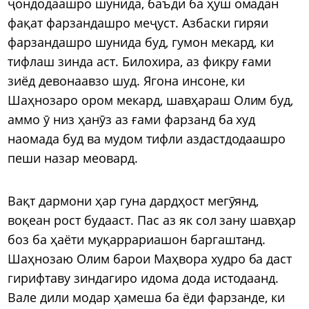
ҷондодаашро шунида, баъди ба ҳуш омадан
фақат фарзандашро меҷуст. Азбаски гиряи
фарзандашро шунида буд, гумон мекард, ки
тифлаш зинда аст. Билохира, аз фикру ғами
зиёд девонаавзо шуд. Ягона инсоне, ки
Шаҳнозаро ором мекард, шавҳараш Олим буд,
аммо ӯ низ ҳанӯз аз ғами фарзанд ба худ
наомада буд ва мудом тифли аздастдодаашро
пеши назар меовард.
Вақт дармони ҳар гуна дардҳост мегӯянд,
воқеан рост будааст. Пас аз як сол зану шавҳар
боз ба ҳаёти муқаррариашон баргаштанд.
Шаҳнозаю Олим барои Маҳвора худро ба даст
гирифтаву зиндагиро идома дода истодаанд.
Вале дили модар ҳамеша ба ёди фарзанде, ки