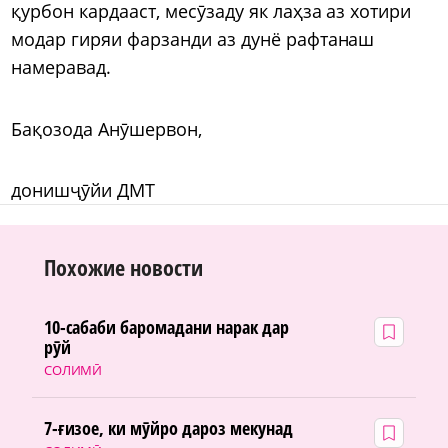
қурбон кардааст, месӯзаду як лаҳза аз хотири
модар гиряи фарзанди аз дунё рафтанаш
намеравад.
Бақозода Анӯшервон,
донишҷӯйи ДМТ
Похожие новости
10-сабаби баромадани нарак дар
рӯй
СОЛИМӢ
7-ғизое, ки мӯйро дароз мекунад