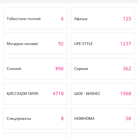
6
125
Тобистони тиллоӣ
Афиша
92
1237
Моҷарои оилавӣ
LIFE-STYLE
896
362
Солимӣ
Сармоя
4718
1968
ҚИССАҲОИ ОИЛА
ШОУ - БИЗНЕС
8
58
Спецпроекты
НОМНОМА