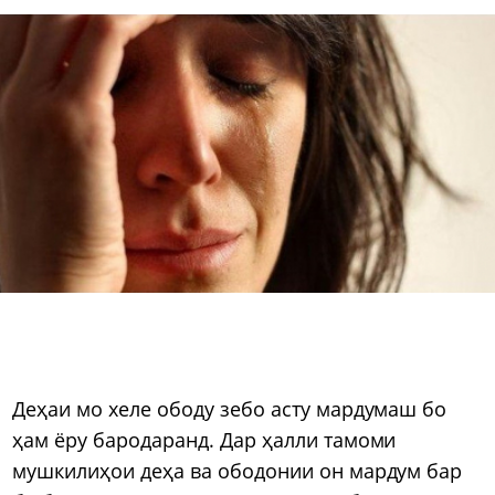
Деҳаи мо хеле ободу зебо асту мардумаш бо
ҳам ёру бародаранд. Дар ҳалли тамоми
мушкилиҳои деҳа ва ободонии он мардум бар