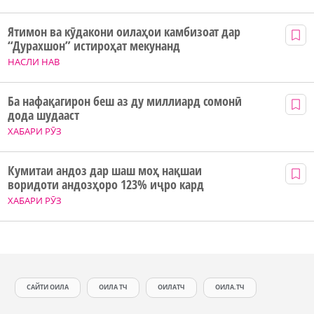
Ятимон ва кӯдакони оилаҳои камбизоат дар
“Дурахшон” истироҳат мекунанд
НАСЛИ НАВ
Ба нафақагирон беш аз ду миллиард сомонӣ
дода шудааст
ХАБАРИ РӮЗ
Кумитаи андоз дар шаш моҳ нақшаи
воридоти андозҳоро 123% иҷро кард
ХАБАРИ РӮЗ
САЙТИ ОИЛА
ОИЛА ТЧ
ОИЛАТЧ
ОИЛА.ТЧ