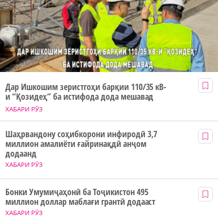
Дар Ишкошим зеристгоҳи барқии 110/35 кВ-
и “Қозидеҳ” ба истифода дода мешавад
ХАБАРИ РӮЗ
Шаҳрвандону соҳибкорони инфиродӣ 3,7
миллион амалиёти ғайринақдӣ анҷом
додаанд
ХАБАРИ РӮЗ
Бонки Умумиҷаҳонӣ ба Тоҷикистон 495
миллион доллар маблағи грантӣ додааст
ХАБАРИ РӮЗ