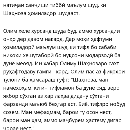
натиҷаи санҷиши тиббӣ маълум шуд, ки
Шаҳноза ҳомиладор шудааст.
Олим хеле хурсанд шуда буд, аммо хурсандии
онҳо дер давом накард. Дар моҳи ҳафтуми
ҳомиладорӣ маълум шуд, ки тифл бо сабаби
никоҳи хешутаборӣ бо нуқсони модарзодӣ ба
дунё меояд. Ин хабар Олиму Шаҳнозаро сахт
руҳафтодаву ғамгин кард. Олим пас аз фикрҳои
тӯлонӣ ба ҳамсараш гуфт: "Шаҳноза, ман
намехоҳам, ки ин тифламон ба дунё ояд, зеро
якбор сӯхтан аз ҳар лаҳза дидану сӯхтани
фарзанди маъюб беҳтар аст. Биё, тифлро нобуд
созем. Ман мефаҳмам, барои ту осон нест,
барои ман ҳам, аммо маҷбурем ҳастему дигар
чорае нест."