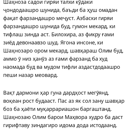
Шаҳноза садои гиряи талхи кӯдаки
ҷондодаашро шунида, баъди ба ҳуш омадан
фақат фарзандашро меҷуст. Азбаски гиряи
фарзандашро шунида буд, гумон мекард, ки
тифлаш зинда аст. Билохира, аз фикру ғами
зиёд девонаавзо шуд. Ягона инсоне, ки
Шаҳнозаро ором мекард, шавҳараш Олим буд,
аммо ӯ низ ҳанӯз аз ғами фарзанд ба худ
наомада буд ва мудом тифли аздастдодаашро
пеши назар меовард.
Вақт дармони ҳар гуна дардҳост мегӯянд,
воқеан рост будааст. Пас аз як сол зану шавҳар
боз ба ҳаёти муқаррариашон баргаштанд.
Шаҳнозаю Олим барои Маҳвора худро ба даст
гирифтаву зиндагиро идома дода истодаанд.