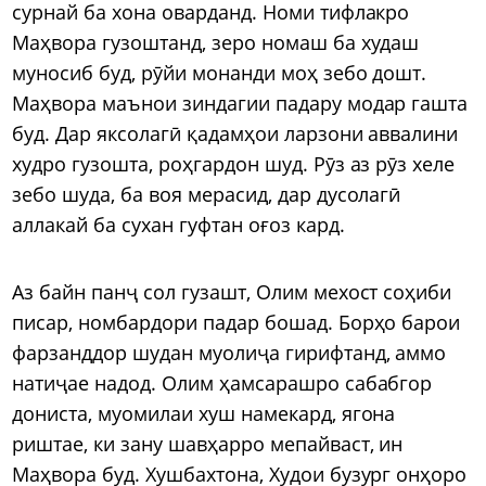
сурнай ба хона оварданд. Номи тифлакро
Маҳвора гузоштанд, зеро номаш ба худаш
муносиб буд, рӯйи монанди моҳ зебо дошт.
Маҳвора маънои зиндагии падару модар гашта
буд. Дар яксолагӣ қадамҳои ларзони аввалини
худро гузошта, роҳгардон шуд. Рӯз аз рӯз хеле
зебо шуда, ба воя мерасид, дар дусолагӣ
аллакай ба сухан гуфтан оғоз кард.
Аз байн панҷ сол гузашт, Олим мехост соҳиби
писар, номбардори падар бошад. Борҳо барои
фарзанддор шудан муолиҷа гирифтанд, аммо
натиҷае надод. Олим ҳамсарашро сабабгор
дониста, муомилаи хуш намекард, ягона
риштае, ки зану шавҳарро мепайваст, ин
Маҳвора буд. Хушбахтона, Худои бузург онҳоро