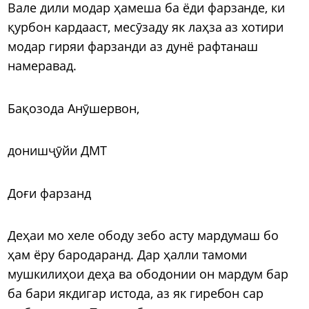
Вале дили модар ҳамеша ба ёди фарзанде, ки
қурбон кардааст, месӯзаду як лаҳза аз хотири
модар гиряи фарзанди аз дунё рафтанаш
намеравад.
Бақозода Анӯшервон,
донишҷӯйи ДМТ
Доғи фарзанд
Деҳаи мо хеле ободу зебо асту мардумаш бо
ҳам ёру бародаранд. Дар ҳалли тамоми
мушкилиҳои деҳа ва ободонии он мардум бар
ба бари якдигар истода, аз як гиребон сар