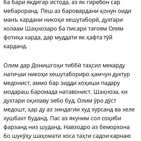
ба бари якдигар истода, аз як гиребон сар
мебароранд. Пеш аз баровардани қонун оиди
манъ кардани никоҳи хешутаборӣ, духтари
холаам Шаҳнозаро ба писари тағоям Олим
фотиҳа карда, дар муддати як ҳафта тӯй
карданд.
Олим дар Донишгоҳи тиббӣ таҳсил мекарду
натиҷаи никоҳи хешутабориро ҳамчун духтур
медонист, аммо бар зидди хоҳиши падару
модараш баромада натавонист. Шаҳноза, ки
духтари оқилаву зебо буд, Олим ӯро дӯст
медошт, ҳар ду аз зиндагии худ хурсанд ва хеле
хушбахт буданд. Пас аз якуним сол соҳиби
фарзанд низ шуданд. Навзодро аз беморхона
бо шукӯҳу шаҳомати хоса таҳти садои карнаю