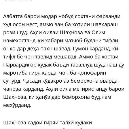
Албатта барои модар нобуд сохтани фарзанди
худ осон нест, аммо зан ба хотири шавҳараш
розӣ шуд. Аҳли оилаи Шаҳноза ва Олим
намехостанд, ки хабари маъюб будани тифли
онҳо дар деҳа паҳн шавад. Гумон карданд, ки
тифл бе ҷон тавлид мешавад. Аммо ба хостаи
Парвардигор кӯдак баъди таваллуд шуданаш ду
маротиба гиря карда, ҷон ба ҷонофарин
супурд. Ҷасади кӯдакро аз беморхона оварда,
ҷаноза карданд. Аҳли оила мегиристанду барои
Шаҳноза, ки ҳанӯз дар беморхона буд, ғам
мехӯрданд.
Шаҳноза садои гиряи талхи кӯдаки