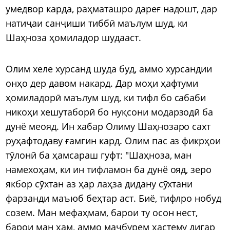
умедвор карда, раҳматашро дареғ надошт, дар
натиҷаи санҷиши тиббӣ маълум шуд, ки
Шаҳноза ҳомиладор шудааст.
Олим хеле хурсанд шуда буд, аммо хурсандии
онҳо дер давом накард. Дар моҳи ҳафтуми
ҳомиладорӣ маълум шуд, ки тифл бо сабаби
никоҳи хешутаборӣ бо нуқсони модарзодӣ ба
дунё меояд. Ин хабар Олиму Шаҳнозаро сахт
руҳафтодаву ғамгин кард. Олим пас аз фикрҳои
тӯлонӣ ба ҳамсараш гуфт: "Шаҳноза, ман
намехоҳам, ки ин тифламон ба дунё ояд, зеро
якбор сӯхтан аз ҳар лаҳза дидану сӯхтани
фарзанди маъюб беҳтар аст. Биё, тифлро нобуд
созем. Ман мефаҳмам, барои ту осон нест,
барои ман ҳам, аммо маҷбурем ҳастему дигар