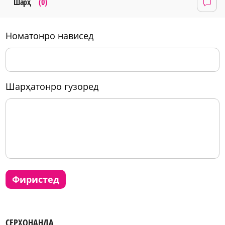
Шарҳ
(0)
номатонро нависед
шарҳатонро гузоред
фиристед
СЕРХОНАНДА