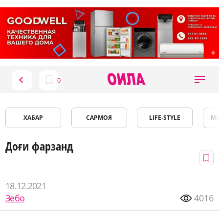
ХАБАР
САРМОЯ
LIFE-STYLE
М
Доғи фарзанд
18.12.2021
Зебо
4016