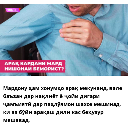
Мардону ҳам хонумҳо арақ мекунанд, вале
баъзан дар нақлиёт ё ҷойи дигари
ҷамъиятӣ дар паҳлӯямон шахсе мешинад,
ки аз бӯйи арақаш дили кас беҳузур
мешавад
.