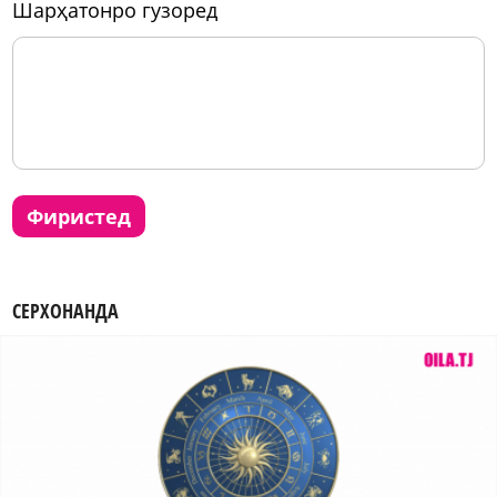
шарҳатонро гузоред
фиристед
СЕРХОНАНДА