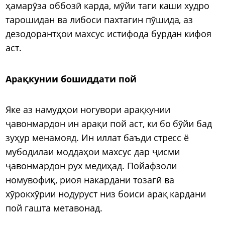
ҳамарӯза оббозӣ карда, мӯйи таги каши худро
тарошидан ва либоси пахтагин пӯшида, аз
дезодорантҳои махсус истифода бурдан кифоя
аст.
Арақкунии бошиддати пой
Яке аз намудҳои ногувори арақкунии
ҷавонмардон ин арақи пой аст, ки бо бӯйи бад
зуҳур менамояд. Ин иллат баъди стресс ё
мубодилаи моддаҳои махсус дар ҷисми
ҷавонмардон рух медиҳад. Пойафзоли
номувофиқ, риоя накардани тозагӣ ва
хӯрокхӯрии нодуруст низ боиси арақ кардани
пой гашта метавонад.