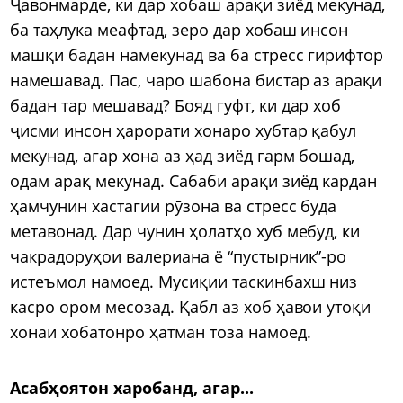
Ҷавонмарде, ки дар хобаш арақи зиёд мекунад,
ба таҳлука меафтад, зеро дар хобаш инсон
машқи бадан намекунад ва ба стресс гирифтор
намешавад. Пас, чаро шабона бистар аз арақи
бадан тар мешавад? Бояд гуфт, ки дар хоб
ҷисми инсон ҳарорати хонаро хубтар қабул
мекунад, агар хона аз ҳад зиёд гарм бошад,
одам арақ мекунад. Сабаби арақи зиёд кардан
ҳамчунин хастагии рӯзона ва стресс буда
метавонад. Дар чунин ҳолатҳо хуб мебуд, ки
чакрадоруҳои валериана ё “пустырник”-ро
истеъмол намоед. Мусиқии таскинбахш низ
касро ором месозад. Қабл аз хоб ҳавои утоқи
хонаи хобатонро ҳатман тоза намоед.
Асабҳоятон харобанд, агар...