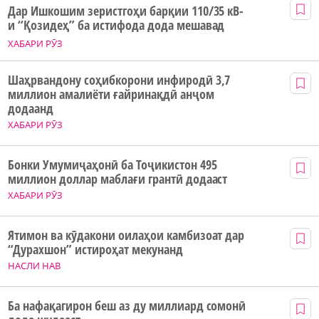
Дар Ишкошим зеристгоҳи барқии 110/35 кВ-
и “Қозидеҳ” ба истифода дода мешавад
ХАБАРИ РӮЗ
Шаҳрвандону соҳибкорони инфиродӣ 3,7
миллион амалиёти ғайринақдӣ анҷом
додаанд
ХАБАРИ РӮЗ
Бонки Умумиҷаҳонӣ ба Тоҷикистон 495
миллион доллар маблағи грантӣ додааст
ХАБАРИ РӮЗ
Ятимон ва кӯдакони оилаҳои камбизоат дар
“Дурахшон” истироҳат мекунанд
НАСЛИ НАВ
Ба нафақагирон беш аз ду миллиард сомонӣ