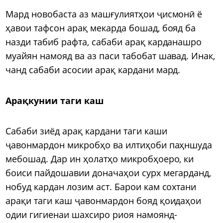
Мард новобаста аз машғулиятҳои ҷисмонӣ ё
ҳавои тафсон арақ мекарда бошад, бояд ба
назди табиб рафта, сабаби арақ карданашро
муайян намояд ва аз паси табобат шавад. Инак,
чанд сабаби асосии арақ кардани мард.
Арақкунии таги каш
Сабаби зиёд арақ кардани таги каши
ҷавонмардон микробҳо ва илтиҳоби паҳншуда
мебошад. Дар ин ҳолатҳо микробҳоеро, ки
боиси пайдошавии доначаҳои сурх мегарданд,
нобуд кардан лозим аст. Барои кам сохтани
арақи таги каш ҷавонмардон бояд қоидаҳои
одии гигиенаи шахсиро риоя намоянд-