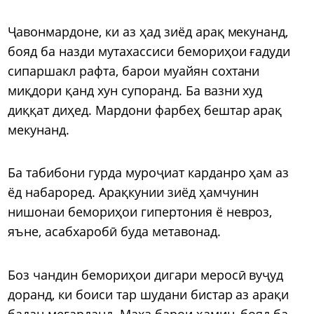
Ҷавонмардоне, ки аз ҳад зиёд арақ мекунанд,
бояд ба назди мутахассиси бемориҳои ғадуди
сипаршакл рафта, барои муайян сохтани
миқдори қанд хун супоранд. Ба вазни худ
диққат диҳед. Мардони фарбеҳ бештар арақ
мекунанд.
Ба табибони гурда муроҷиат карданро ҳам аз
ёд набароред. Арақкунии зиёд ҳамчунин
нишонаи бемориҳои гипертония ё невроз,
яъне, асабхаробӣ буда метавонад.
Боз чандин бемориҳои дигари меросӣ вуҷуд
доранд, ки боиси тар шудани бистар аз арақи
бадан мегарданд. Маҳз барои ҳамин, бояд ба