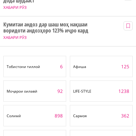
дода шудааст
ХАБАРИ РӮЗ
Кумитаи андоз дар шаш моҳ нақшаи
воридоти андозҳоро 123% иҷро кард
ХАБАРИ РӮЗ
6
125
Тобистони тиллоӣ
Афиша
92
1238
Моҷарои оилавӣ
LIFE-STYLE
898
362
Солимӣ
Сармоя