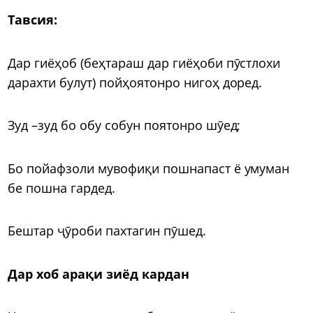
Тавсия:
Дар гиёҳоб (беҳтараш дар гиёҳоби пӯстлохи
дарахти булут) пойҳоятонро нигоҳ доред.
Зуд –зуд бо обу собун поятонро шӯед;
Бо пойафзоли мувофиқи пошнапаст ё умуман
бе пошна гардед.
Бештар ҷӯроби пахтагин пӯшед.
Дар хоб арақи зиёд кардан