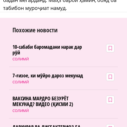
табибон муроҷиат намуд.
Похожие новости
10-сабаби баромадани нарак дар
рӯй
СОЛИМӢ
7-ғизое, ки мӯйро дароз мекунад
СОЛИМӢ
ВАКСИНА МАРДРО БЕЗУРЁТ
МЕКУНАД? ВИДЕО (ҚИСМИ 2)
СОЛИМӢ
ДАРУНРАВ ВА ДИСБАКТЕРИОЗ БА