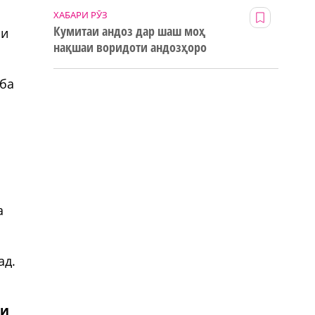
ХАБАРИ РӮЗ
Кумитаи андоз дар шаш моҳ
ни
нақшаи воридоти андозҳоро
р
123% иҷро кард
 ба
а
ад.
ни