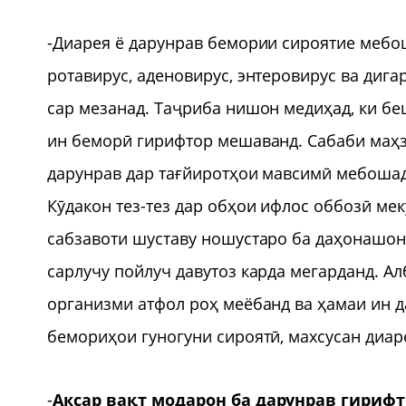
-Диарея ё дарунрав бемории сироятие мебош
ротавирус, аденовирус, энтеровирус ва дига
сар мезанад. Таҷриба нишон медиҳад, ки беш
ин беморӣ гирифтор мешаванд. Сабаби маҳз
дарунрав дар тағйиротҳои мавсимӣ мебошад.
Кӯдакон тез-тез дар обҳои ифлос оббозӣ мек
сабзавоти шуставу ношустаро ба даҳонашон 
сарлучу пойлуч давутоз карда мегарданд. Ал
организми атфол роҳ меёбанд ва ҳамаи ин да
бемориҳои гуногуни сироятӣ, махсусан диар
-
Аксар вақт модарон ба дарунрав гириф