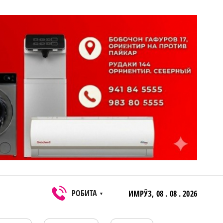
РОБИТА
ИМРӮЗ,
08 . 08 . 2026
▼