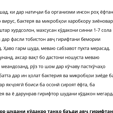
ад, ки дар натиҷаи ба организми инсон роҳ ёфта
р вирус, бактеря ва микробҳои харобкору зиёнова
тар хурдсолон, махсусан кӯдакони синни 1-7 сола
 дар фасли тобистон авҷ гирифтани бемории
 Ҳаво гарм шуда, меваю сабзавот пухта мерасад.
унанд, аксар вақт бо дастони ношуста меваю
меандозанд, рӯз то шом дар кӯчаву пасткӯчаҳо
батта дар ин ҳолат бактерия ва микробҳои зиёде б
р якҷоягӣ боиси ба осонӣ сироят ёфта, ба
ея ва ё дарунрав гирифтор шудани кӯдакон мегард
тор шудани кӯдакро танҳо баъди авҷ гирифта