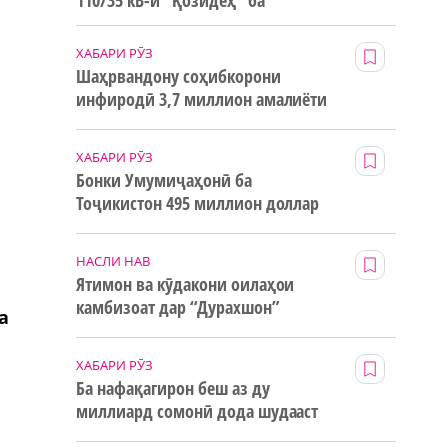
110/35 кВ-и “Қозидеҳ” ба
истифода дода мешавад
ХАБАРИ РӮЗ
Шаҳрвандону соҳибкорони
инфиродӣ 3,7 миллион амалиёти
ғайринақдӣ анҷом додаанд
ХАБАРИ РӮЗ
Бонки Умумиҷаҳонӣ ба
Тоҷикистон 495 миллион доллар
маблағи грантӣ додааст
НАСЛИ НАВ
Ятимон ва кӯдакони оилаҳои
камбизоат дар “Дурахшон”
а
истироҳат мекунанд
ХАБАРИ РӮЗ
Ба нафақагирон беш аз ду
миллиард сомонӣ дода шудааст