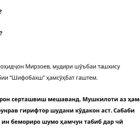
?
?
 Воҳидҷон Мирзоев, мудири шӯъбаи ташхису
бии “Шифобахш” ҳамсӯҳбат гаштем.
дарон серташвиш мешаванд. Мушкилоти аз ҳам
арунрав гирифтор шудани кӯдакон аст. Сабаби
 ин бемориро шумо ҳамчун табиб дар чӣ