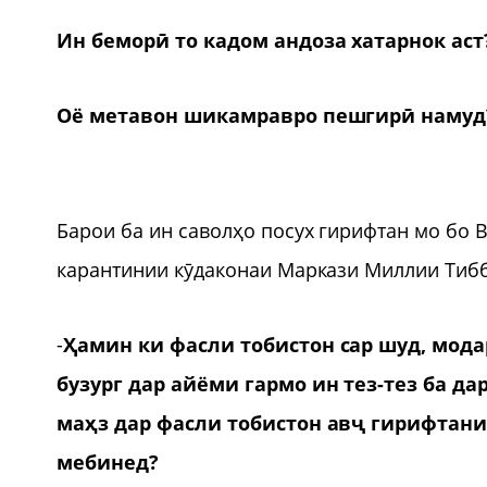
Ин беморӣ то кадом андоза хатарнок аст
Оё метавон шикамравро пешгирӣ намуд
Барои ба ин саволҳо посух гирифтан мо бо
карантинии кӯдаконаи Маркази Миллии Тиб
-
Ҳамин ки фасли тобистон сар шуд, мо
бузург дар айёми гармо ин тез-тез ба д
маҳз дар фасли тобистон авҷ гирифтани
мебинед?