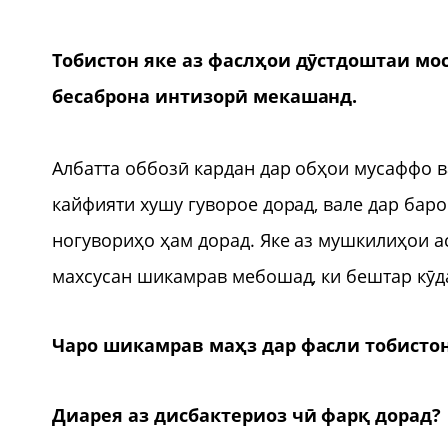
Тобистон яке аз фаслҳои дӯстдоштаи мос
бесаброна интизорӣ мекашанд.
Албатта оббозӣ кардан дар обҳои мусаффо в
кайфияти хушу гуворое дорад, вале дар ба
ногувориҳо ҳам дорад. Яке аз мушкилиҳои а
махсусан шикамрав мебошад, ки бештар кӯд
Чаро шикамрав маҳз дар фасли тобистон
Диарея аз дисбактериоз чӣ фарқ дорад?