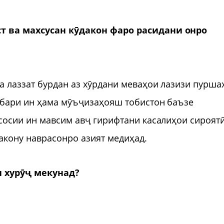
т ва махсусан кӯдакон фаро расидани онро
а лаззат бурдан аз хӯрдани меваҳои лазизи пурша
робари ин ҳама мӯъҷизаҳояш тобистон баъзе
сосии ин мавсим авҷ гирифтани касалиҳои сироятӣ
акону наврасонро азият медиҳад.
 хурӯҷ мекунад?