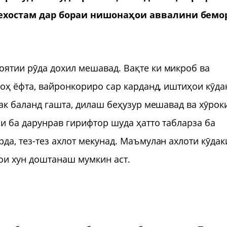
мехостам дар бораи нишонаҳои аввалини бемо
ятии рӯда дохил мешавад. Вақте ки микроб ва
роҳ ёфта, вайронкориро сар карданд, иштиҳои кӯда
дак баланд гашта, дилаш беҳузур мешавад ва хӯрок
и ба дарунрав гирифтор шуда ҳатто табларза ба
да, тез-тез ахлот мекунад. Маъмулан ахлоти кӯдак
ҳои хун доштанаш мумкин аст.