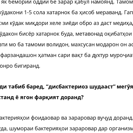
 як бемории оддии бе зарар қабул намоянд. Тамо
ӯдакони 1-5 сола хатарнок ба ҳисоб мераванд. Га
сми кӯдак миқдори хеле зиёди обро аз даст медиҳа
дакон бисёр хатарнок буда, метавонад оқибатҳои
ати мо ба тамоми волидон, махсусан модарон он ас
 фарзандашон ҳатман сари вақт ба духтур муроҷиа
онро бигиранд.
ди табиб баред, “дисбактериоз шудааст” мегӯя
станд ё ягон фарқият доранд?
актерияҳои фоидаовар ва зараровар вуҷуд доранд
уда, шумораи бактерияҳои зараровар дар организ