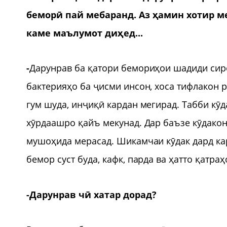
беморӣ пай мебаранд. Аз ҳамин хотир 
каме маълумот диҳед...
-
Дарунрав ба қатори бемориҳои шадиди сиро
бактерияҳо ба ҷисми инсон, хоса тифлакон 
гум шуда, инҷиқӣ кардан мегирад. Табби кӯ
хӯрдаашро қайъ мекунад. Дар баъзе кӯдакон
мушоҳида мерасад. Шикамчаи кӯдак дард кар
бемор суст буда, кафк, парда ва ҳатто қатра
-Дарунрав чӣ хатар дорад?