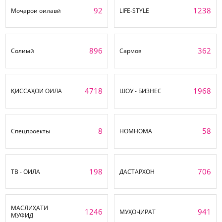
92
1238
Моҷарои оилавӣ
LIFE-STYLE
896
362
Солимӣ
Сармоя
4718
1968
ҚИССАҲОИ ОИЛА
ШОУ - БИЗНЕС
8
58
Спецпроекты
НОМНОМА
198
706
ТВ - ОИЛА
ДАСТАРХОН
МАСЛИҲАТИ
1246
941
МУҲОҶИРАТ
МУФИД