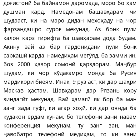
доғистонӣ ба байнамон даромада, моро бо ҳам
душман кард. Намедонам башавҳарам чи
шудааст, ки на маро дидан мехоҳаду на чор
фарзандашро суроғ мекунад. Аз бонк пули
калон қарз гирифта ба шавҳарам дода будам.
Акнну вай аз бар гардонидани пули бонк
саркашӣ карда, намедиҳам мегӯяд, ба замми ин,
боз 2000 ҳазор сомонӣ қарздорам. Маҷбур
шудам, ки чор кӯдакамро монда ба Русия
мардикорӣ биёям. Инак, 9 рӯз аст, ки дар шаҳри
Маскав ҳастам. Шавҳарам дар Рязань кору
зиндагӣт мекунад. Вай ҳамагӣ як бор ба ман
занг зада гуфт, ки агар хоҳӣ, ки дар оянда ба
кӯдакон ёрдам кунам, бо телефони зани навам
конференция мекунам, ту занг зан, ман
ҷавобатро телефонӣ медиҳам, то ки зани