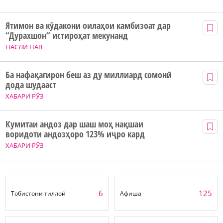
Ятимон ва кӯдакони оилаҳои камбизоат дар
“Дурахшон” истироҳат мекунанд
НАСЛИ НАВ
Ба нафақагирон беш аз ду миллиард сомонӣ
дода шудааст
ХАБАРИ РӮЗ
Кумитаи андоз дар шаш моҳ нақшаи
воридоти андозҳоро 123% иҷро кард
ХАБАРИ РӮЗ
6
125
Тобистони тиллоӣ
Афиша