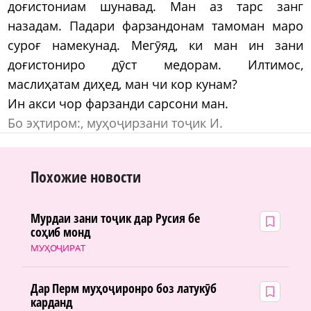
доғистониам шунавад. Ман аз тарс занг
назадам. Падари фарзандонам тамоман маро
суроғ намекунад. Мегӯяд, ки ман ин зани
доғистониро дӯст медорам. Илтимос,
маслиҳатам диҳед, ман чи кор кунам?
Ин акси чор фарзанди сарсони ман.
Бо эҳтиром:, муҳоҷирзани тоҷик И.
Похожие новости
Мурдаи зани тоҷик дар Русия бе
соҳиб монд
МУҲОҶИРАТ
Дар Перм муҳоҷиронро боз латукӯб
карданд