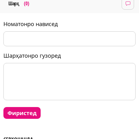
Шарҳ
(0)
номатонро нависед
шарҳатонро гузоред
фиристед