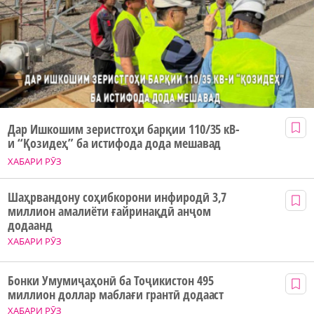
Дар Ишкошим зеристгоҳи барқии 110/35 кВ-
и “Қозидеҳ” ба истифода дода мешавад
ХАБАРИ РӮЗ
Шаҳрвандону соҳибкорони инфиродӣ 3,7
миллион амалиёти ғайринақдӣ анҷом
додаанд
ХАБАРИ РӮЗ
Бонки Умумиҷаҳонӣ ба Тоҷикистон 495
миллион доллар маблағи грантӣ додааст
ХАБАРИ РӮЗ