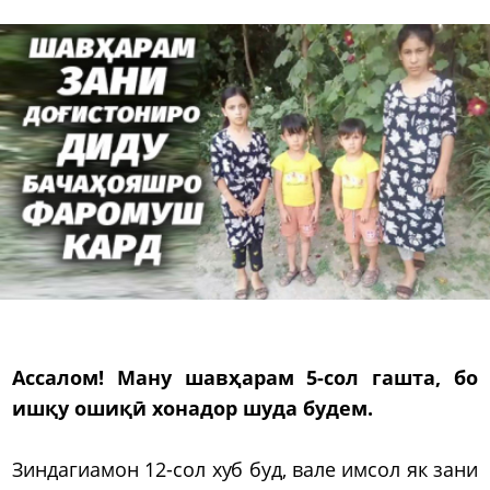
Ассалом! Ману шавҳарам 5-сол гашта, бо
ишқу ошиқӣ хонадор шуда будем.
Зиндагиамон 12-сол хуб буд, вале имсол як зани