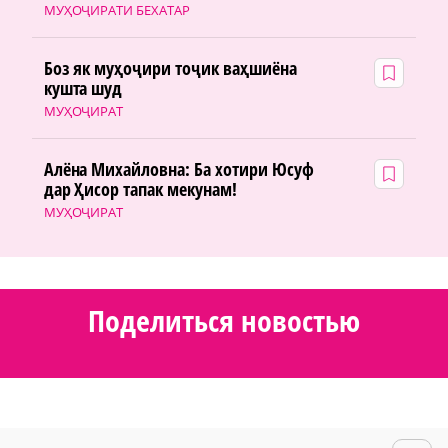
МУҲОҶИРАТИ БЕХАТАР
Боз як муҳоҷири тоҷик ваҳшиёна
кушта шуд
МУҲОҶИРАТ
Алёна Михайловна: Ба хотири Юсуф
дар Ҳисор тапак мекунам!
МУҲОҶИРАТ
Поделиться новостью