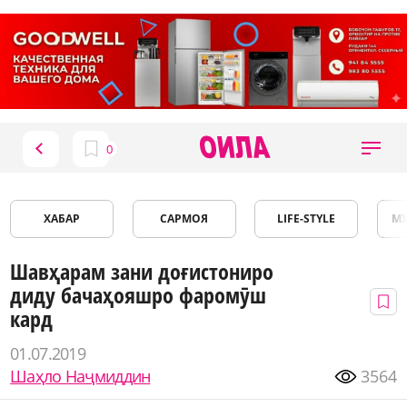
ХАБАР
САРМОЯ
LIFE-STYLE
М
Шавҳарам зани доғистониро
диду бачаҳояшро фаромӯш
кард
01.07.2019
Шаҳло Наҷмиддин
3564